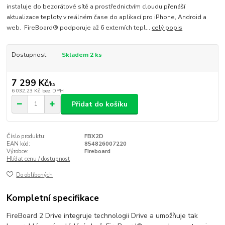
instaluje do bezdrátové sítě a prostřednictvím cloudu přenáší
aktualizace teploty v reálném čase do aplikací pro iPhone, Android a
web. FireBoard® podporuje až 6 externích tepl...
celý popis
Dostupnost
Skladem 2 ks
7 299 Kč
/
ks
6 032,23 Kč
bez DPH
Přidat do košíku
Číslo produktu:
FBX2D
EAN kód:
854826007220
Výrobce:
Fireboard
Hlídat cenu / dostupnost
Do oblíbených
Kompletní specifikace
FireBoard 2 Drive integruje technologii Drive a umožňuje tak