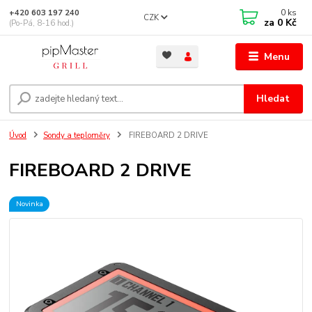
0
ks
+420 603 197 240
CZK
za
0 Kč
(Po-Pá, 8-16 hod.)
Menu
Hledat
Úvod
Sondy a teploměry
FIREBOARD 2 DRIVE
FIREBOARD 2 DRIVE
Novinka