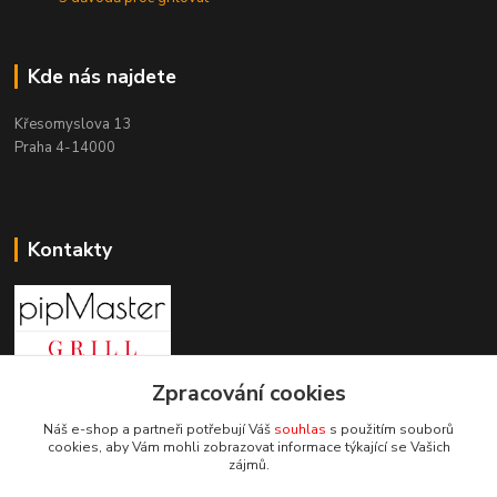
Kde nás najdete
Křesomyslova 13
Praha 4-14000
Kontakty
Zpracování cookies
+420 603 197 240
(Po-Pá, 8-16 hod.)
Náš e-shop a partneři potřebují Váš
souhlas
s použitím souborů
cookies, aby Vám mohli zobrazovat informace týkající se Vašich
info@pipmaster.cz
zájmů.