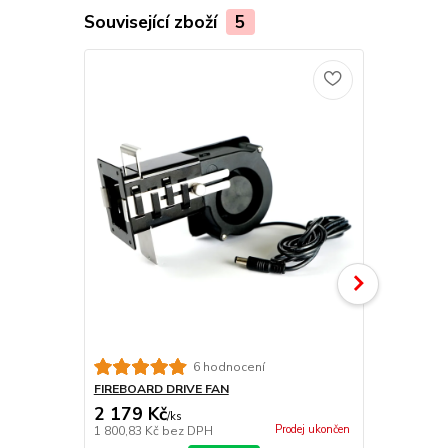
Související zboží
5
Novinka
6 hodnocení
FIREBOARD DRIVE FAN
FIREBOARD
2 179 Kč
929 Kč
/
ks
/
ks
Prodej ukončen
1 800,83 Kč
bez DPH
767,77 Kč
be