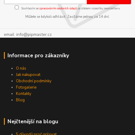
Souhlasím se
zpracováním osobních údajů
za účelem rozesílky newsletteru.
Můžete se kdykoli odhlásit. Zasíláme jednou za 14 dní.
email: info@pipmaster.cz
Informace pro zákazníky
O nás
Jak nakupovat
Obchodní podmínky
Fotogalerie
Kontakty
Blog
Nejčtenější na blogu
5 důvodů proč grilovat