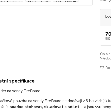
Dos
70
585
Číslo p
Výrobc
Do 
tní specifikace
zder na sondy FireBoard
ačkové pouzdra na sondy FireBoard se dodávají v 3 barvách(aktu
možné
snadno stohovat, skladovat a sdílet
– a jsou vyrobeny