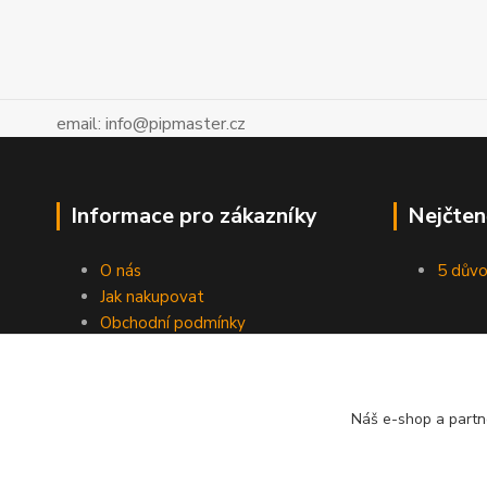
email: info@pipmaster.cz
Informace pro zákazníky
Nejčten
O nás
5 důvo
Jak nakupovat
Obchodní podmínky
Fotogalerie
Kontakty
Blog
Náš e-shop a partn