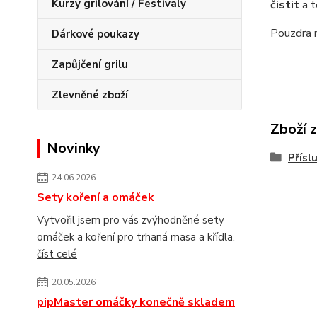
Kurzy grilování / Festivaly
čistit
a t
Pouzdra n
Dárkové poukazy
Zapůjčení grilu
Zlevněné zboží
Zboží 
Novinky
Přísl
24.06.2026
Sety koření a omáček
Vytvořil jsem pro vás zvýhodněné sety
omáček a koření pro trhaná masa a křídla.
číst celé
20.05.2026
pipMaster omáčky konečně skladem