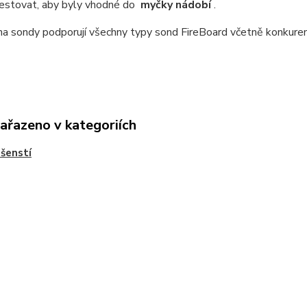
estovat, aby byly vhodné do
myčky nádobí
.
a sondy podporují všechny typy sond FireBoard včetně konkuren
zařazeno v kategoriích
ušenstí