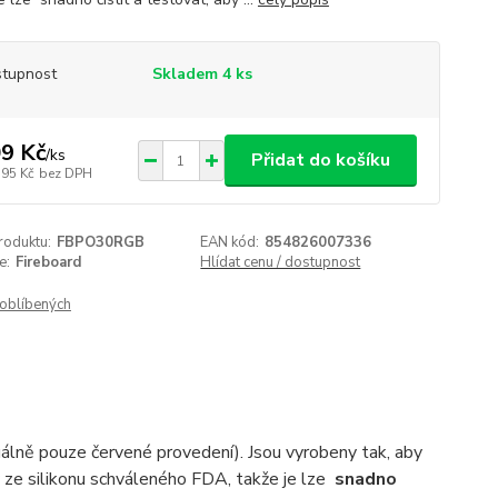
tupnost
Skladem 4 ks
9 Kč
/
ks
Přidat do košíku
,95 Kč
bez DPH
roduktu:
FBPO30RGB
EAN kód:
854826007336
e:
Fireboard
Hlídat cenu / dostupnost
oblíbených
álně pouze červené provedení). Jsou vyrobeny tak, aby
 ze silikonu schváleného FDA, takže je lze
snadno