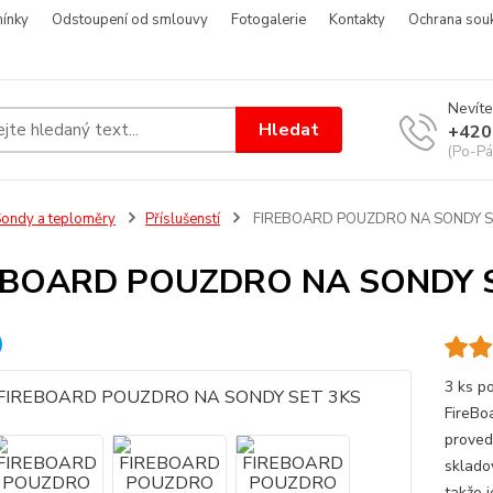
ínky
Odstoupení od smlouvy
Fotogalerie
Kontakty
Ochrana sou
Nevíte
Hledat
+420
(Po-Pá
ondy a teploměry
Příslušenstí
FIREBOARD POUZDRO NA SONDY S
EBOARD POUZDRO NA SONDY 
3 ks p
FireBo
proved
sklado
takže j