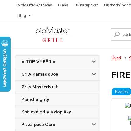
pipMaster Academy
O nás
Jak nakupovat
Obchodní podm
Blog
Úvod
S
⭐ TOP VÝBĚR ⭐
FIR
Grily Kamado Joe
Grily Masterbuilt
Novinka
Plancha grily
Kotlové grily a doplňky
Pizza pece Ooni