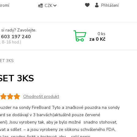
kromí
Přihlášení
CZK
 si rady? Zavolejte.
0
ks
 603 197 240
za
0 Kč
, 8-16 hod.)
ET 3KS
SET 3KS
Ohodnotit produkt
ouzder na sondy FireBoard Tyto a značkové pouzdra na sondy
ard se dodávají v 3 barvách(aktuálně pouze červené
ení). Jsou vyrobeny tak, aby je bylo možné snadno stohovat,
vat a sdílet – a jsou vyrobeny ze silikonu schváleného FDA,
e lze snadno čistit a testovat, aby ...
celý popis