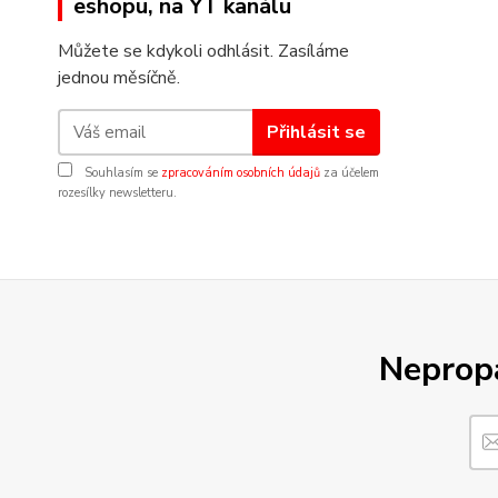
eshopu, na YT kanálu
Můžete se kdykoli odhlásit. Zasíláme
jednou měsíčně.
Přihlásit se
Souhlasím se
zpracováním osobních údajů
za účelem
rozesílky newsletteru.
Nepropá