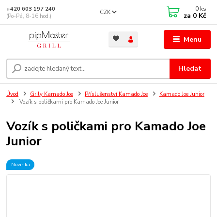
0
ks
+420 603 197 240
CZK
za
0 Kč
(Po-Pá, 8-16 hod.)
Menu
Hledat
Úvod
Grily Kamado Joe
Příslušenství Kamado Joe
Kamado Joe Junior
Vozík s poličkami pro Kamado Joe Junior
Vozík s poličkami pro Kamado Joe
Junior
Novinka