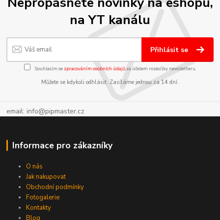
Nepropásněte novinky na eshopu,
na YT kanálu
Přihlásit se
Souhlasím se
zpracováním osobních údajů
za účelem rozesílky newsletteru.
Můžete se kdykoli odhlásit. Zasíláme jednou za 14 dní.
email: info@pipmaster.cz
Informace pro zákazníky
O nás
Jak nakupovat
Obchodní podmínky
Fotogalerie
Kontakty
Blog