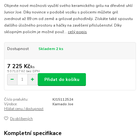
Objevte nové možnosti využití svého keramického grilu na dřevěné uhlí
Junior Joe. Díky novince v podobě vozíku s policemi můžete gril
zvednout až 89 cm od země a grilovat pohodlněji. Získáte také spoustu
dalšího úložného prostoru a háčky na zavěšení příslušenství. Díky
sklopným policím je možné použ...
celý popis
Dostupnost
Skladem 2 ks
7 225 Kč
/
ks
5 971,07 Kč
bez DPH
Přidat do košíku
Číslo produktu:
KJ15112524
Výrobce:
Kamado Joe
Hlídat cenu / dostupnost
Do oblíbených
Kompletní specifikace