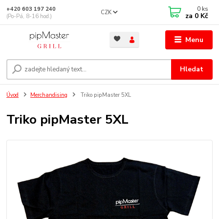
0
ks
+420 603 197 240
CZK
za
0 Kč
(Po-Pá, 8-16 hod.)
Menu
Hledat
Úvod
Merchandising
Triko pipMaster 5XL
Triko pipMaster 5XL