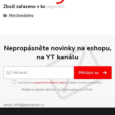
Zboží zařazeno v kategoriích
Merchandising
Nepropásněte novinky na eshopu,
na YT kanálu
Přihlásit se
Souhlasím se
zpracováním osobních údajů
za účelem rozesílky newsletteru.
Můžete se kdykoli odhlásit. Zasíláme jednou za 14 dní.
email: info@pipmaster.cz