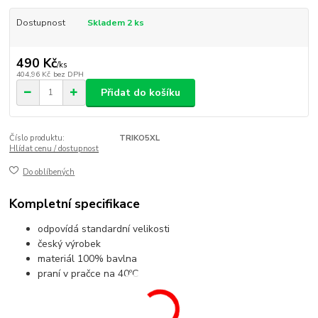
Dostupnost
Skladem 2 ks
490 Kč
/
ks
404,96 Kč
bez DPH
Přidat do košíku
Číslo produktu:
TRIKO5XL
Hlídat cenu / dostupnost
Do oblíbených
Kompletní specifikace
odpovídá standardní velikosti
český výrobek
materiál 100% bavlna
praní v pračce na 40ºC