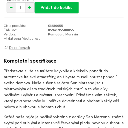
Přidat do košíku
Číslo produktu:
SM80055
EAN kód:
8594195580055
Výrobce:
Pomodoro Moravia
Hlídat cenu / dostupnost
Do oblíbených
Kompletní specifikace
Představte si, že se můžete kdykoliv a kdekoliv ponořit do
autentické italské atmosféry, aniž byste museli opustit pohodlí
svého domova. Naše sušená rajčata San Marzano jsou
mistrovským dílem tradičních italských chutí, a to vše díky
pečlivému výběru a ručnímu zpracování. Přinášíme vám zážitek,
který povznese vaše kulinářské dovednosti a obohatí každý váš
pokrm o hlubokou a bohatou chuť.
Každé naše rajče je pečlivě vybráno z odrůdy San Marzano, známé
svými podlouhlými a intenzivně červenými plody, pevnou dužinou a