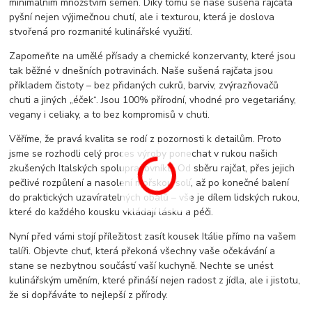
minimálním množstvím semen. Díky tomu se naše sušená rajčata
pyšní nejen výjimečnou chutí, ale i texturou, která je doslova
stvořená pro rozmanité kulinářské využití.
Zapomeňte na umělé přísady a chemické konzervanty, které jsou
tak běžné v dnešních potravinách. Naše sušená rajčata jsou
příkladem čistoty – bez přidaných cukrů, barviv, zvýrazňovačů
chuti a jiných „éček“. Jsou 100% přírodní, vhodné pro vegetariány,
vegany i celiaky, a to bez kompromisů v chuti.
Věříme, že pravá kvalita se rodí z pozornosti k detailům. Proto
jsme se rozhodli celý proces výroby ponechat v rukou našich
zkušených Italských spolupracovníků. Od sběru rajčat, přes jejich
pečlivé rozpůlení a nasolení mořskou solí, až po konečné balení
do praktických uzavíratelných obalů – vše je dílem lidských rukou,
které do každého kousku vkládají lásku a péči.
Nyní před vámi stojí příležitost zasít kousek Itálie přímo na vašem
talíři. Objevte chuť, která překoná všechny vaše očekávání a
stane se nezbytnou součástí vaší kuchyně. Nechte se unést
kulinářským uměním, které přináší nejen radost z jídla, ale i jistotu,
že si dopřáváte to nejlepší z přírody.