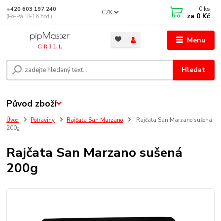
0
ks
+420 603 197 240
CZK
za
0 Kč
(Po-Pá, 8-16 hod.)
Menu
Hledat
Původ zboží
Úvod
Potraviny
Rajčata San Marzano
Rajčata San Marzano sušená
200g
Rajčata San Marzano sušená
200g