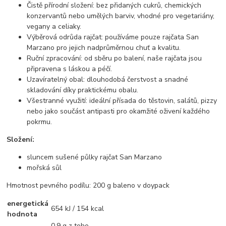
Čistě přírodní složení: bez přidaných cukrů, chemických
konzervantů nebo umělých barviv, vhodné pro vegetariány,
vegany a celiaky.
Výběrová odrůda rajčat: používáme pouze rajčata San
Marzano pro jejich nadprůměrnou chuť a kvalitu.
Ruční zpracování: od sběru po balení, naše rajčata jsou
připravena s láskou a péčí.
Uzavíratelný obal: dlouhodobá čerstvost a snadné
skladování díky praktickému obalu.
Všestranné využití: ideální přísada do těstovin, salátů, pizzy
nebo jako součást antipasti pro okamžité oživení každého
pokrmu.
Složení:
sluncem sušené půlky rajčat San Marzano
mořská sůl
Hmotnost pevného podílu: 200 g baleno v doypack
energetická
654 kJ / 154 kcal
hodnota
0,9 g z toho