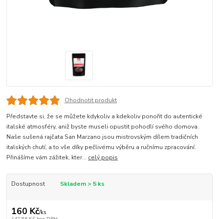
Ohodnotit produkt
Představte si, že se můžete kdykoliv a kdekoliv ponořit do autentické
italské atmosféry, aniž byste museli opustit pohodlí svého domova.
Naše sušená rajčata San Marzano jsou mistrovským dílem tradičních
italských chutí, a to vše díky pečlivému výběru a ručnímu zpracování.
Přinášíme vám zážitek, kter...
celý popis
Dostupnost
Skladem > 5 ks
160 Kč
/
ks
142,86 Kč
bez DPH