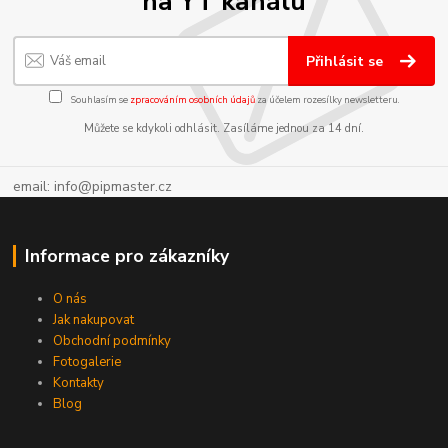
na YT kanálu
Přihlásit se
Souhlasím se
zpracováním osobních údajů
za účelem rozesílky newsletteru.
Můžete se kdykoli odhlásit. Zasíláme jednou za 14 dní.
email: info@pipmaster.cz
Informace pro zákazníky
O nás
Jak nakupovat
Obchodní podmínky
Fotogalerie
Kontakty
Blog