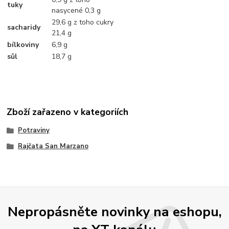
tuky
nasycené 0,3 g
29,6 g z toho cukry
sacharidy
21,4 g
bílkoviny
6,9 g
sůl
18,7 g
Zboží zařazeno v kategoriích
Potraviny
Rajčata San Marzano
Nepropásněte novinky na eshopu,