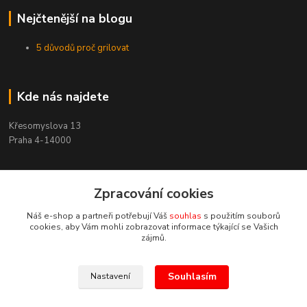
Nejčtenější na blogu
5 důvodů proč grilovat
Kde nás najdete
Křesomyslova 13
Praha 4-14000
Zpracování cookies
Kontakty
Náš e-shop a partneři potřebují Váš
souhlas
s použitím souborů
cookies, aby Vám mohli zobrazovat informace týkající se Vašich
zájmů.
Souhlasím
Nastavení
+420 603 197 240
(Po-Pá, 8-16 hod.)