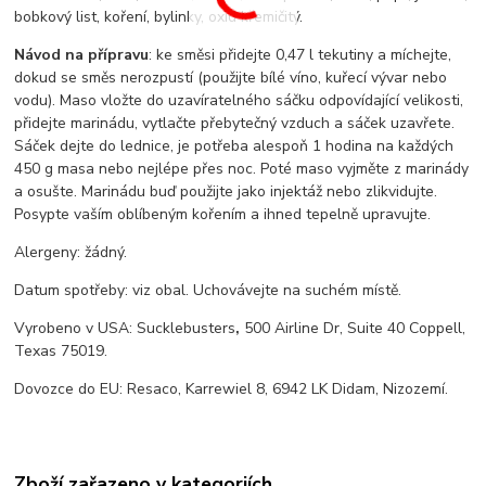
bobkový list, koření, bylinky, oxid křemičitý.
Návod na přípravu
: ke směsi přidejte 0,47 l tekutiny a míchejte,
dokud se směs nerozpustí (použijte bílé víno, kuřecí vývar nebo
vodu). Maso vložte do uzavíratelného sáčku odpovídající velikosti,
přidejte marinádu, vytlačte přebytečný vzduch a sáček uzavřete.
Sáček dejte do lednice, je potřeba alespoň 1 hodina na každých
450 g masa nebo nejlépe přes noc. Poté maso vyjměte z marinády
a osušte. Marinádu buď použijte jako injektáž nebo zlikvidujte.
Posypte vaším oblíbeným kořením a ihned tepelně upravujte.
Alergeny: žádný.
Datum spotřeby: viz obal. Uchovávejte na suchém místě.
Vyrobeno v USA: Sucklebusters
,
500 Airline Dr, Suite 40 Coppell,
Texas 75019.
Dovozce do EU: Resaco, Karrewiel 8, 6942 LK Didam, Nizozemí.
Zboží zařazeno v kategoriích