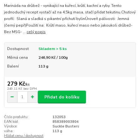
Marináda na drůbež - vynikající na kuřecí, krůtí, kachní a ryby. Tento
jednoduchý recept vystačí až na 4,5kg masa, stačí přidat tekutinu.Chuťový
profil: Slaná a sladká s pikantní příchutí bylinÚroveň pálivosti: Jemná
(černý pepř)Použití na: Krůtí maso, kuřecí maso nebo jakoukoli drůbež-
Bez MSG- ...
celý popis
Dostupnost
Skladem > 5 ks
Měrná cena
246,90 Kč / 100g
Balení
113 g
279 Kč
/
ks
249,11 Kč
bez DPH
Přidat do košíku
Číslo produktu:
132053
EAN kód:
858389003804
Výrobce:
Suckle Busters
váha:
113 g
Hlídat cenu / dostupnost