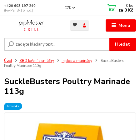
0
ks
+420 603 197 240
CZK
za
0 Kč
(Po-Pá, 8-16 hod.)
Menu
Hledat
Úvod
BBQ koření a omáčky
Injekce a marinády
SuckleBusters
Poultry Marinade 113g
SuckleBusters Poultry Marinade
113g
Novinka