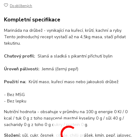
Do oblíbených
Kompletní specifikace
Marináda na drůbež - vynikající na kuřecí, krůtí, kachní a ryby.
Tento jednoduchý recept vystačí až na 4,5kg masa, stačí přidat
tekutinu.
Chuťový profil:
Slaná a sladká s pikantní příchutí bylin
Úroveň pálivosti:
Jemná (černý pepř)
Použití na:
Krůtí maso, kuřecí maso nebo jakoukoli drůbež
- Bez MSG
- Bez lepku
Nutriční hodnota - obsahuje v průměru na 100 g energie 0 KJ / 0
kcal / tuk 0 g z toho nasycené mastné kyseliny 0 g / sůl 40 g /
sacharidy 0 g z toho 0 g cukry / protein 0 g.
Složení:
sůl, cukr, česnek, cibule, chilli prášek, kmín, pepř, jalovec,