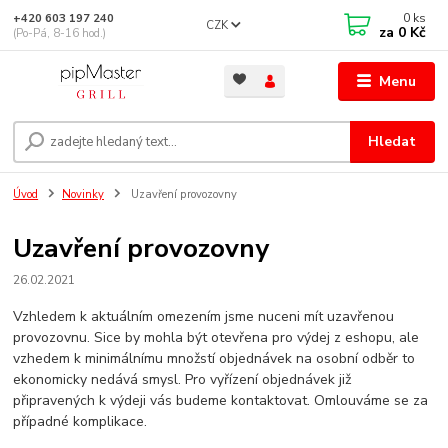
0
ks
+420 603 197 240
CZK
za
0 Kč
(Po-Pá, 8-16 hod.)
Menu
Hledat
Úvod
Novinky
Uzavření provozovny
Uzavření provozovny
26.02.2021
Vzhledem k aktuálním omezením jsme nuceni mít uzavřenou
provozovnu. Sice by mohla být otevřena pro výdej z eshopu, ale
vzhedem k minimálnímu množstí objednávek na osobní odběr to
ekonomicky nedává smysl. Pro vyřízení objednávek již
připravených k výdeji vás budeme kontaktovat. Omlouváme se za
případné komplikace.