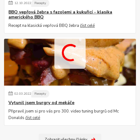
12
.
10
.
2022
Recepty
BBQ vepřová žebra s fazolemi a kukuřicí - klasika
amerického BBQ
Recept na klasická vepřová BBQ žebra
číst celé
02
.
03
.
2022
Recepty
Vytunil jsem burgry od mekáče
Připravil jsem si pro vás pro 300. video tuning burgrů od Mc
Donalds
číst celé
Zobrazit všechny články