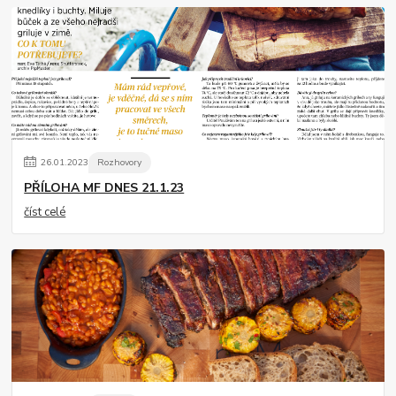
26
.
01
.
2023
Rozhovory
PŘÍLOHA MF DNES 21.1.23
číst celé