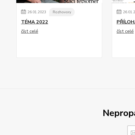
26
.
01
.
2023
Rozhovory
26
.
01
.
TÉMA 2022
PŘÍLOH
číst celé
číst celé
Nepropá