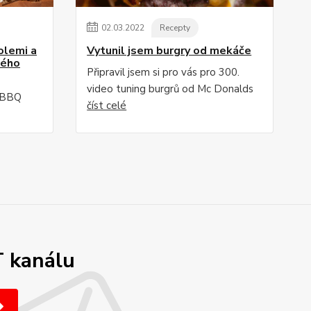
02
.
03
.
2022
Recepty
olemi a
Vytunil jsem burgry od mekáče
kého
Připravil jsem si pro vás pro 300.
video tuning burgrů od Mc Donalds
á BBQ
číst celé
T kanálu