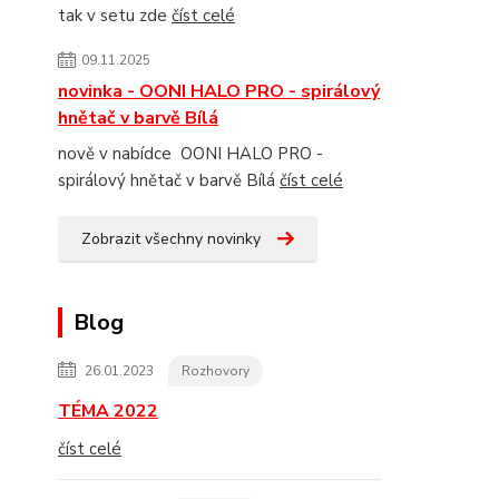
tak v setu zde
číst celé
09.11.2025
novinka - OONI HALO PRO - spirálový
hnětač v barvě Bílá
nově v nabídce OONI HALO PRO -
spirálový hnětač v barvě Bílá
číst celé
Zobrazit všechny novinky
Blog
26.01.2023
Rozhovory
TÉMA 2022
číst celé