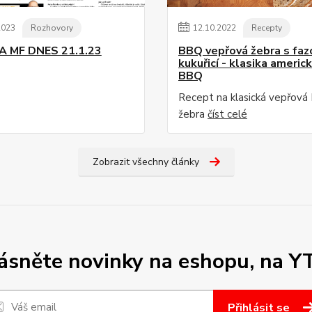
2023
Rozhovory
12
.
10
.
2022
Recepty
A MF DNES 21.1.23
BBQ vepřová žebra s faz
kukuřicí - klasika americ
BBQ
Recept na klasická vepřov
žebra
číst celé
Zobrazit všechny články
sněte novinky na eshopu, na Y
Přihlásit se