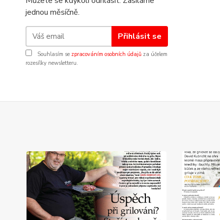
Můžete se kdykoli odhlásit. Zasíláme
jednou měsíčně.
Přihlásit se
Souhlasím se
zpracováním osobních údajů
za účelem
rozesílky newsletteru.