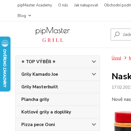
pipMaster Academy
O nás
Jak nakupovat
Obchodní podm
Blog
Úvod
N
⭐ TOP VÝBĚR ⭐
Nask
Grily Kamado Joe
Grily Masterbuilt
17.02.202
Nově nask
Plancha grily
Kotlové grily a doplňky
Pizza pece Ooni