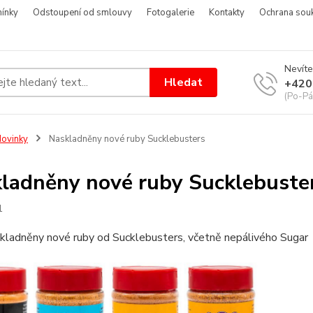
ínky
Odstoupení od smlouvy
Fotogalerie
Kontakty
Ochrana sou
Nevíte
Hledat
+420
(Po-Pá
ovinky
Naskladněny nové ruby Sucklebusters
ladněny nové ruby Sucklebuste
1
ladněny nové ruby od Sucklebusters, včetně nepálivého Sugar D