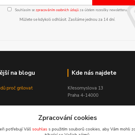
Souhlasím se
zpracováním osobních údajů
za účelem rozesílky newsletteru.
Můžete se kdykoli odhlásit. Zasíláme jednou za 14 dní.
ější na blogu
Kde nás najdete
dů proč grilovat
Křesomyslova 13
Praha 4-14000
Zpracování cookies
eři potřebují Váš
souhlas
s použitím souborů cookies, aby Vám mohli z
týkající se Vašich zájmů.