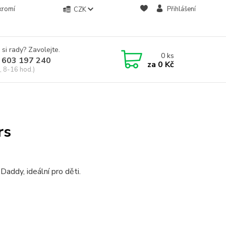
kromí
Přihlášení
CZK
 si rady? Zavolejte.
0
ks
 603 197 240
za
0 Kč
, 8-16 hod.)
rs
addy, ideální pro děti.