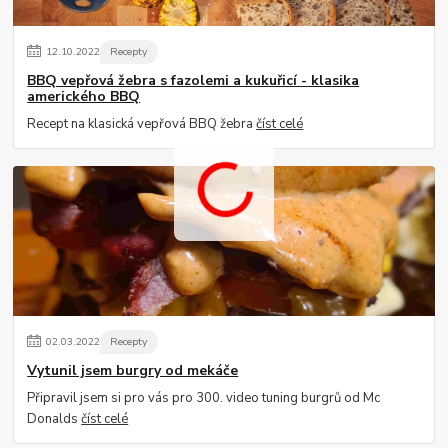
12
.
10
.
2022
Recepty
BBQ vepřová žebra s fazolemi a kukuřicí - klasika
amerického BBQ
Recept na klasická vepřová BBQ žebra
číst celé
02
.
03
.
2022
Recepty
Vytunil jsem burgry od mekáče
Připravil jsem si pro vás pro 300. video tuning burgrů od Mc
Donalds
číst celé