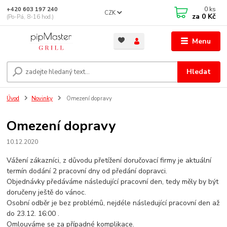
0
ks
+420 603 197 240
CZK
za
0 Kč
(Po-Pá, 8-16 hod.)
Menu
Hledat
Úvod
Novinky
Omezení dopravy
Omezení dopravy
10.12.2020
Vážení zákazníci, z důvodu přetížení doručovací firmy je aktuální
termín dodání 2 pracovní dny od předání dopravci.
Objednávky předáváme následující pracovní den, tedy měly by být
doručeny ještě do vánoc.
Osobní odběr je bez problémů, nejdéle následující pracovní den až
do 23.12. 16:00 .
Omlouváme se za případné komplikace.