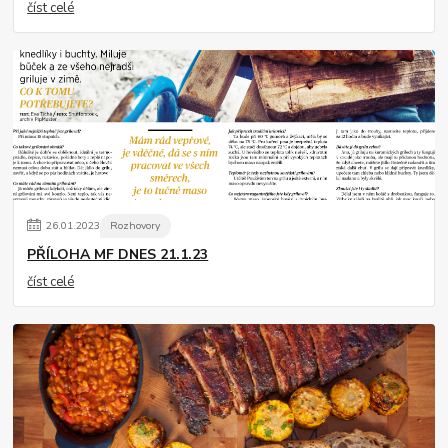
číst celé
26
.
01
.
2023
Rozhovory
PŘÍLOHA MF DNES 21.1.23
číst celé