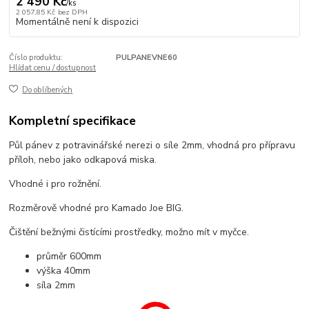
2 490 Kč
/
ks
2 057,85 Kč
bez DPH
Momentálně není k dispozici
Číslo produktu:
PULPANEVNE60
Hlídat cenu / dostupnost
Do oblíbených
Kompletní specifikace
Půl pánev z potravinářské nerezi o síle 2mm, vhodná pro přípravu
příloh, nebo jako odkapová miska.
Vhodné i pro rožnění.
Rozměrově vhodné pro Kamado Joe BIG.
Čištění bežnými čistícími prostředky, možno mít v myčce.
průměr 600mm
výška 40mm
síla 2mm