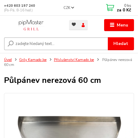
0
ks
+420 603 197 240
CZK
za
0 Kč
(Po-Pá, 8-16 hod.)
Menu
Hledat
Úvod
Grily Kamado Joe
Příslušenství Kamado Joe
Půlpánev nerezová
60 cm
Půlpánev nerezová 60 cm