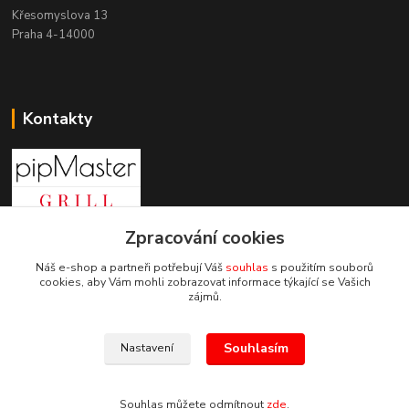
Křesomyslova 13
Praha 4-14000
Kontakty
Zpracování cookies
+420 603 197 240
(Po-Pá, 8-16 hod.)
Náš e-shop a partneři potřebují Váš
souhlas
s použitím souborů
cookies, aby Vám mohli zobrazovat informace týkající se Vašich
info@pipmaster.cz
zájmů.
Souhlasím
Nastavení
Souhlas můžete odmítnout
zde
.