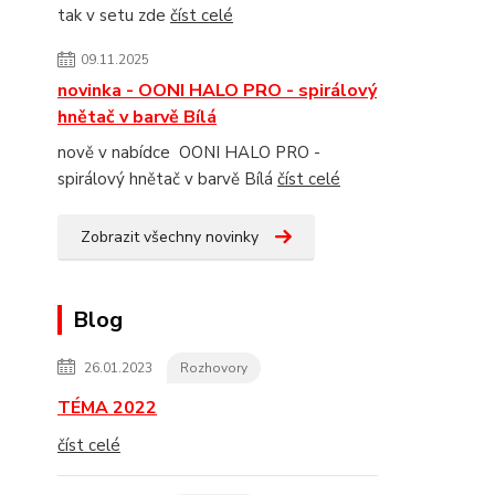
tak v setu zde
číst celé
09.11.2025
novinka - OONI HALO PRO - spirálový
hnětač v barvě Bílá
nově v nabídce OONI HALO PRO -
spirálový hnětač v barvě Bílá
číst celé
Zobrazit všechny novinky
Blog
26.01.2023
Rozhovory
TÉMA 2022
číst celé