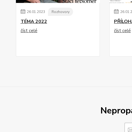
26
.
01
.
2023
Rozhovory
26
.
01
.
TÉMA 2022
PŘÍLOH
číst celé
číst celé
Nepropá