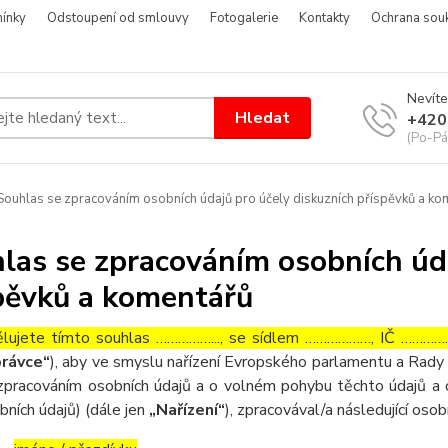
ínky
Odstoupení od smlouvy
Fotogalerie
Kontakty
Ochrana sou
Nevíte
Hledat
+420
(Po-Pá
ouhlas se zpracováním osobních údajů pro účely diskuzních příspěvků a ko
las se zpracováním osobních úda
pěvků a komentářů
lujete tímto souhlas ……………..., se sídlem ………………, IČ ……………
rávce“
), aby ve smyslu nařízení Evropského parlamentu a Rady 
zpracováním osobních údajů a o volném pohybu těchto údajů a 
bních údajů) (dále jen
„Nařízení“
), zpracovával/a následující osob