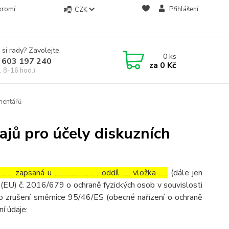
kromí
Přihlášení
CZK
 si rady? Zavolejte.
0
ks
 603 197 240
za
0 Kč
, 8-16 hod.)
mentářů
jů pro účely diskuzních
…., zapsaná u ………………… , oddíl …, vložka …..
(dále jen
(EU) č. 2016/679 o ochraně fyzických osob v souvislosti
o zrušení směrnice 95/46/ES (obecné nařízení o ochraně
ní údaje: