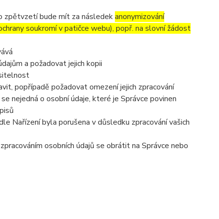
to zpětvzetí bude mít za následek
anonymizování
 ochrany soukromí v patičce webu), popř. na slovní žádost
vává
dajům a požadovat jejich kopii
sitelnost
vit, popřípadě požadovat omezení jejich zpracování
se nejedná o osobní údaje, které je Správce povinen
pisů
dle Nařízení byla porušena v důsledku zpracování vašich
e zpracováním osobních údajů se obrátit na Správce nebo