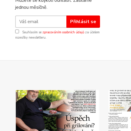
Můžete se kdykoli odhlásit. Zasíláme
jednou měsíčně.
Přihlásit se
Souhlasím se
zpracováním osobních údajů
za účelem
rozesílky newsletteru.