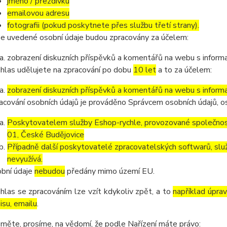
jméno / přezdívku
emailovou adresu
fotografii (pokud poskytnete přes službu třetí strany).
e uvedené osobní údaje budou zpracovány za účelem:
zobrazení diskuzních příspěvků a komentářů na webu s informa
hlas udělujete na zpracování po dobu
10 let
a to za účelem:
zobrazení diskuzních příspěvků a komentářů na webu s informa
acování osobních údajů je prováděno Správcem osobních údajů, os
Poskytovatelem služby Eshop-rychle, provozované společnost
01, České Budějovice
Případně další poskytovatelé zpracovatelských softwarů, služ
nevyužívá.
bní údaje
nebudou
předány mimo území EU.
hlas se zpracováním lze vzít kdykoliv zpět, a to
například úpra
isu, emailu
.
měte, prosíme, na vědomí, že podle Nařízení máte právo: