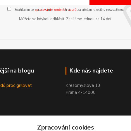
Souhlasím se
zpracováním osobních údajů
za účelem rozesílky newsletteru.
Můžete se kdykoli odhlásit. Zasíláme jednou za 14 dní.
ější na blogu
Kde nás najdete
dů proč grilovat
Křesomyslova 13
Praha 4-14000
Zpracování cookies