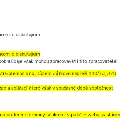
cemi o diskutujícím
cemi o diskutujícím
obní údaje však mohou zpracovávat i tito zpracovatelé:
í Golemos s.r.o., sídlem Zátkovo nábřeží 448/73, 370
eb a aplikací, které však v současné době společnost
vou preferencí ochrany soukromí v patičce webu, zasláním