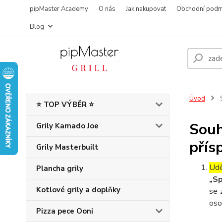
pipMaster Academy
O nás
Jak nakupovat
Obchodní podm
Blog
Úvod
S
⭐ TOP VÝBĚR ⭐
Souh
Grily Kamado Joe
přís
Grily Masterbuilt
Udě
Plancha grily
„Sp
Kotlové grily a doplňky
se 
oso
Pizza pece Ooni