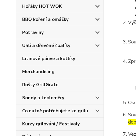
Hořáky HOT WOK
BBQ koření a omáčky
Výš
Potraviny
Sou
Uhlí a dřevěné špalíky
Litinové pánve a kotlíky
Zpr
Merchandising
Rošty GrillGrate
Sondy a teploměry
Oso
Co nutně potřebujete ke grilu
Sou
dop
Kurzy grilování / Festivaly
Vez