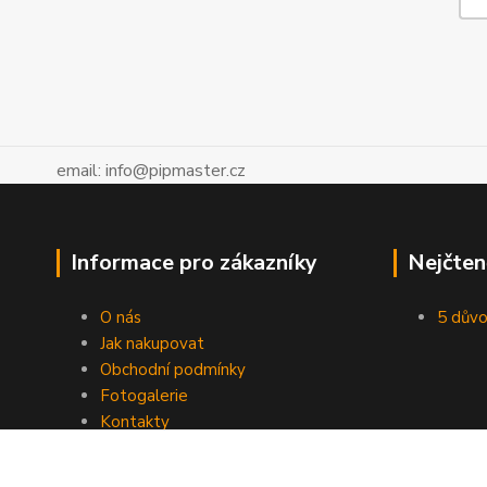
email: info@pipmaster.cz
Informace pro zákazníky
Nejčten
O nás
5 důvo
Jak nakupovat
Obchodní podmínky
Fotogalerie
Kontakty
Blog