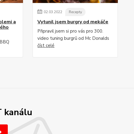
02
.
03
.
2022
Recepty
olemi a
Vytunil jsem burgry od mekáče
kého
Připravil jsem si pro vás pro 300.
video tuning burgrů od Mc Donalds
á BBQ
číst celé
T kanálu