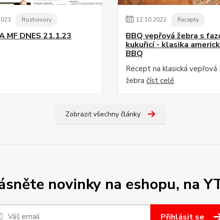
2023
Rozhovory
12
.
10
.
2022
Recepty
A MF DNES 21.1.23
BBQ vepřová žebra s faz
kukuřicí - klasika americ
BBQ
Recept na klasická vepřov
žebra
číst celé
Zobrazit všechny články
sněte novinky na eshopu, na Y
Přihlásit se