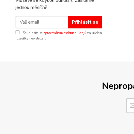
Můžete se kdykoli odhlásit. Zasíláme
jednou měsíčně.
Přihlásit se
Souhlasím se
zpracováním osobních údajů
za účelem
rozesílky newsletteru.
Nepropá