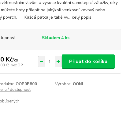
ovětrnostním vlivům a vysoce kvalitní samolepicí záložky, díky
 můžete boty přilepit na jakýkoli venkovní kovový nebo
ý povrch. Každá patka je také vy...
celý popis
tupnost
Skladem 4 ks
0 Kč
/
ks
Přidat do košíku
,88 Kč
bez DPH
roduktu:
OOP0B800
Výrobce:
OONI
cenu / dostupnost
oblíbených