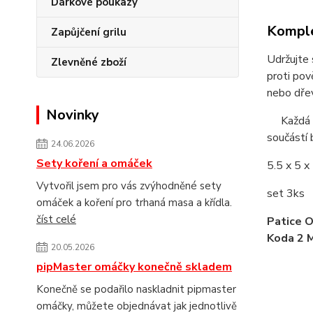
Dárkové poukazy
Komple
Zapůjčení grilu
Udržujte 
Zlevněné zboží
proti pov
nebo dře
Novinky
Každá pa
součástí
24.06.2026
Sety koření a omáček
5.5 x 5 x
Vytvořil jsem pro vás zvýhodněné sety
set 3ks
omáček a koření pro trhaná masa a křídla.
číst celé
Patice O
Koda 2 
20.05.2026
pipMaster omáčky konečně skladem
Konečně se podařilo naskladnit pipmaster
omáčky, můžete objednávat jak jednotlivě