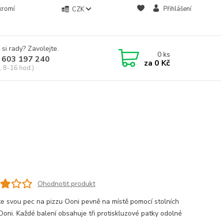
kromí
Přihlášení
CZK
 si rady? Zavolejte.
0
ks
 603 197 240
za
0 Kč
, 8-16 hod.)
Ohodnotit produkt
te svou pec na pizzu Ooni pevně na místě pomocí stolních
Ooni. Každé balení obsahuje tři protiskluzové patky odolné