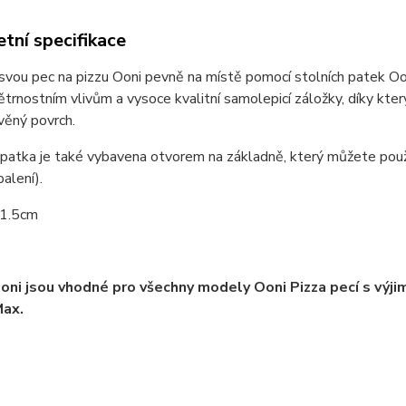
tní specifikace
svou pec na pizzu Ooni pevně na místě pomocí stolních patek Oon
ětrnostním vlivům a vysoce kvalitní samolepicí záložky, díky kte
věný povrch.
tka je také vybavena otvorem na základně, který můžete použít
 balení).
 1.5cm
oni jsou vhodné pro všechny modely Ooni Pizza pecí s výj
Max.