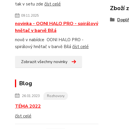
tak v setu zde
číst celé
Zboží 
09.11.2025
Doplň
novinka - OONI HALO PRO - spirálový
hnětač v barvě Bílá
nově v nabídce OONI HALO PRO -
spirálový hnětač v barvě Bílá
číst celé
Zobrazit všechny novinky
Blog
26.01.2023
Rozhovory
TÉMA 2022
číst celé