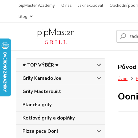
pipMaster Academy
O nás
Jak nakupovat
Obchodní podm
Blog
⭐ TOP VÝBĚR ⭐
Původ 
Grily Kamado Joe
Úvod
P
Grily Masterbuilt
Ooni
Plancha grily
Kotlové grily a doplňky
Pizza pece Ooni