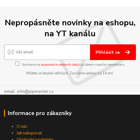
Nepropásněte novinky na eshopu,
na YT kanálu
Přihlásit se
Souhlasím se
zpracováním osobních údajů
za účelem rozesílky newsletteru.
Můžete se kdykoli odhlásit. Zasíláme jednou za 14 dní.
email: info@pipmaster.cz
Informace pro zákazníky
O nás
Jak nakupovat
Obchodní podmínky