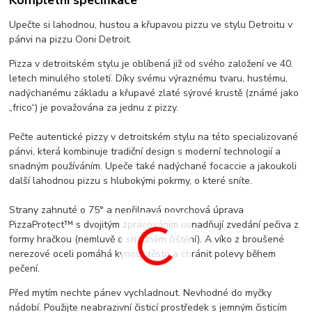
Kompletní specifikace
Upečte si lahodnou, hustou a křupavou pizzu ve stylu Detroitu v
pánvi na pizzu Ooni Detroit.
Pizza v detroitském stylu je oblíbená již od svého založení ve 40.
letech minulého století. Díky svému výraznému tvaru, hustému,
nadýchanému základu a křupavé zlaté sýrové krustě (známé jako
„frico“) je považována za jednu z pizzy.
Pečte autentické pizzy v detroitském stylu na této specializované
pánvi, která kombinuje tradiční design s moderní technologií a
snadným používáním. Upeče také nadýchané focaccie a jakoukoli
další lahodnou pizzu s hlubokými pokrmy, o které sníte.
Strany zahnuté o 75° a nepřilnavá povrchová úprava
PizzaProtect™ s dvojitým zpracováním usnadňují zvedání pečiva z
formy hračkou (nemluvě o snadném čištění). A víko z broušené
nerezové oceli pomáhá kynout těsto a chránit polevy během
pečení.
Před mytím nechte pánev vychladnout. Nevhodné do myčky
nádobí. Použijte neabrazivní čisticí prostředek s jemným čisticím