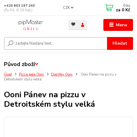
0
ks
+420 603 197 240
CZK
za
0 Kč
(Po-Pá, 8-16 hod.)
Menu
Hledat
Původ zboží
Úvod
Pizza pece Ooni
Doplňky Ooni
Ooni Pánev na pizzu v
Detroitském stylu velká
Ooni Pánev na pizzu v
Detroitském stylu velká