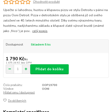
Ohodnotit produkt
Upečte si lahodnou, hustou a křupavou pizzu ve stylu Detroitu v pánvi na
pizzu Ooni Detroit. Pizza v detroitském stylu je oblíbená již od svého
založení ve 40. letech minulého století. Díky svému výraznému tvaru,
hustému, nadýchanému základu a křupavé zlaté sýrové krustě (známé
jako „frico“) je pov...
celý popis
Dostupnost
Skladem 5 ks
1 790 Kč
/
ks
1 479,34 Kč
bez DPH
Přidat do košíku
Číslo produktu:
OOP19700
Výrobce:
OONI
Hlídat cenu / dostupnost
Do oblíbených