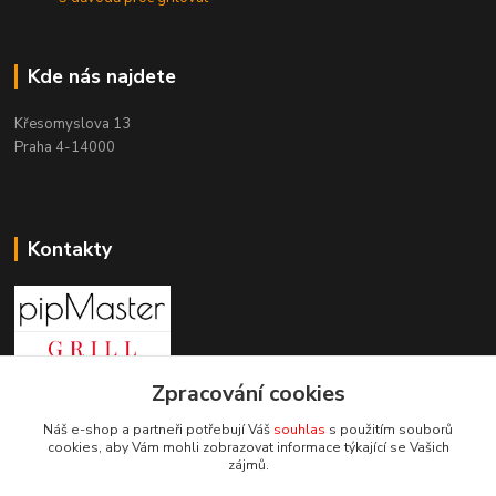
Kde nás najdete
Křesomyslova 13
Praha 4-14000
Kontakty
+420 603 197 240
Zpracování cookies
(Po-Pá, 8-16 hod.)
Náš e-shop a partneři potřebují Váš
souhlas
s použitím souborů
cookies, aby Vám mohli zobrazovat informace týkající se Vašich
info@pipmaster.cz
zájmů.