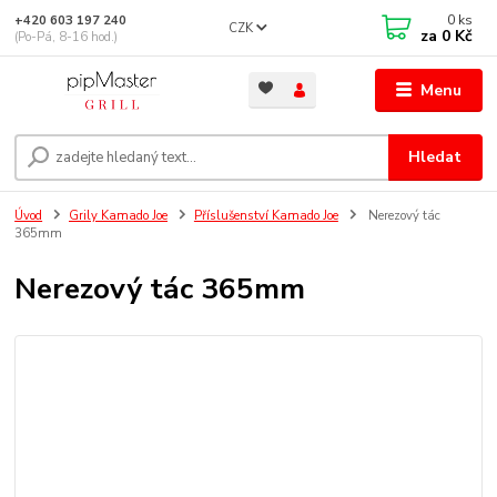
0
ks
+420 603 197 240
CZK
za
0 Kč
(Po-Pá, 8-16 hod.)
Menu
Hledat
Úvod
Grily Kamado Joe
Příslušenství Kamado Joe
Nerezový tác
365mm
Nerezový tác 365mm