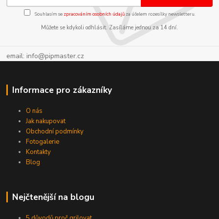
Souhlasím se
zpracováním osobních údajů
za účelem rozesílky newsletteru.
Můžete se kdykoli odhlásit. Zasíláme jednou za 14 dní.
email: info@pipmaster.cz
Informace pro zákazníky
O nás
Jak nakupovat
Obchodní podmínky
Fotogalerie
Kontakty
Blog
Nejčtenější na blogu
5 důvodů proč grilovat