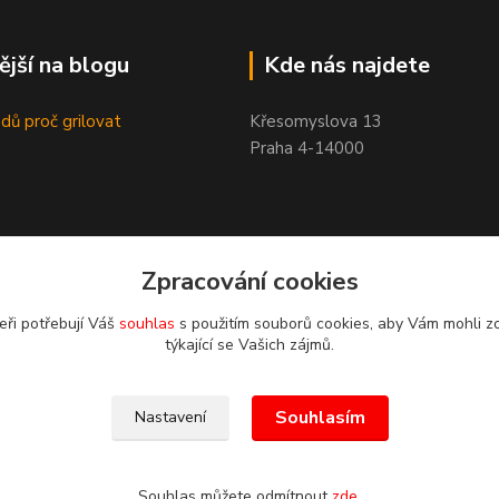
ější na blogu
Kde nás najdete
dů proč grilovat
Křesomyslova 13
Praha 4-14000
Zpracování cookies
eři potřebují Váš
souhlas
s použitím souborů cookies, aby Vám mohli z
týkající se Vašich zájmů.
Souhlasím
Nastavení
Souhlas můžete odmítnout
zde
.