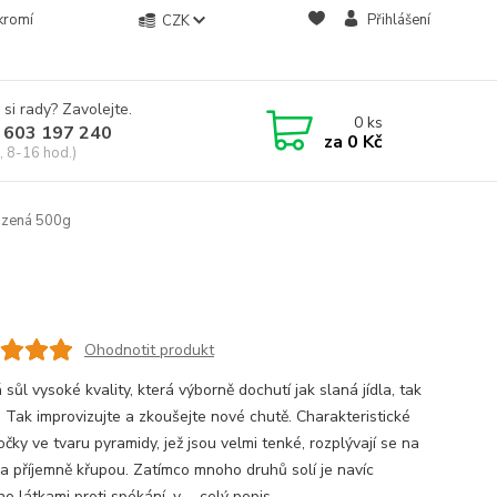
kromí
Přihlášení
CZK
 si rady? Zavolejte.
0
ks
 603 197 240
za
0 Kč
, 8-16 hod.)
uzená 500g
Ohodnotit produkt
sůl vysoké kvality, která výborně dochutí jak slaná jídla, tak
. Tak improvizujte a zkoušejte nové chutě. Charakteristické
očky ve tvaru pyramidy, jež jsou velmi tenké, rozplývají se na
 a příjemně křupou. Zatímco mnoho druhů solí je navíc
o látkami proti spékání, v ...
celý popis