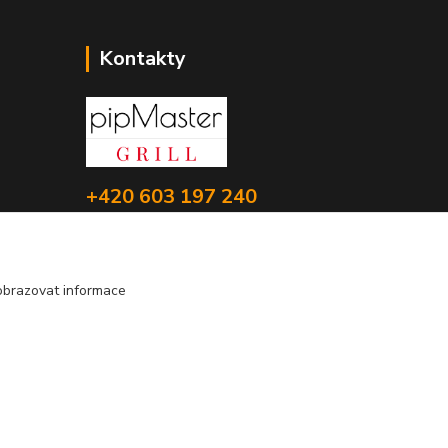
Kontakty
+420 603 197 240
(Po-Pá, 8-16 hod.)
info@pipmaster.cz
obrazovat informace
Vytvořeno na
Eshop-rychle.cz