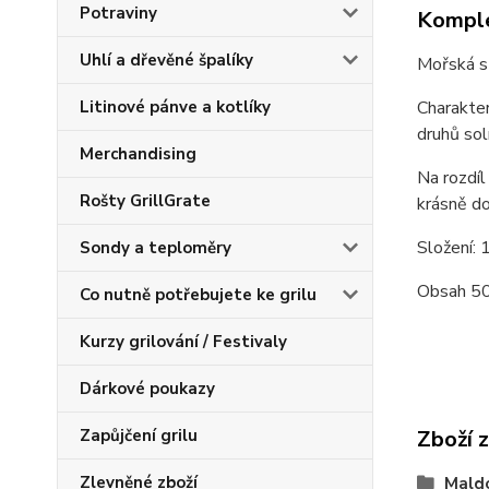
Potraviny
Komple
Uhlí a dřevěné špalíky
Mořská sů
Charakter
Litinové pánve a kotlíky
druhů sol
Merchandising
Na rozdíl
Rošty GrillGrate
krásně do
Složení:
Sondy a teploměry
Obsah 5
Co nutně potřebujete ke grilu
Kurzy grilování / Festivaly
Dárkové poukazy
Zboží 
Zapůjčení grilu
Zlevněné zboží
Maldo