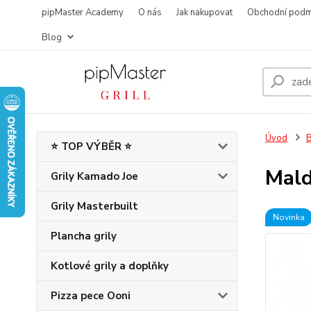
pipMaster Academy
O nás
Jak nakupovat
Obchodní podm
Blog
Úvod
B
⭐ TOP VÝBĚR ⭐
Mald
Grily Kamado Joe
Grily Masterbuilt
Novinka
Plancha grily
Kotlové grily a doplňky
Pizza pece Ooni