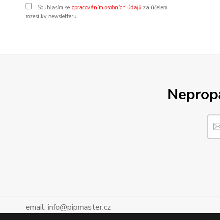
Souhlasím se
zpracováním osobních údajů
za účelem
rozesílky newsletteru.
Nepropá
email: info@pipmaster.cz