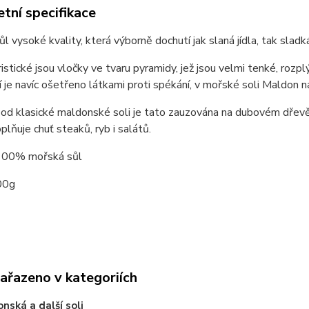
tní specifikace
l vysoké kvality, která výborně dochutí jak slaná jídla, tak slad
istické jsou vločky ve tvaru pyramidy, jež jsou velmi tenké, rozp
í je navíc ošetřeno látkami proti spékání, v mořské soli Maldon
 od klasické maldonské soli je tato zauzována na dubovém dřevě,
plňuje chuť steaků, ryb i salátů.
 100% mořská sůl
00g
zařazeno v kategoriích
nská a další soli