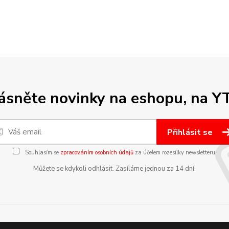
sněte novinky na eshopu, na Y
Přihlásit se
Souhlasím se
zpracováním osobních údajů
za účelem rozesílky newsletteru.
Můžete se kdykoli odhlásit. Zasíláme jednou za 14 dní.