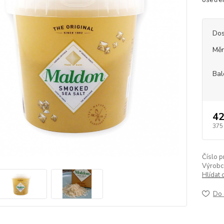
Dos
Měr
Bal
42
375
Číslo p
Výrobc
Hlídat 
Do 