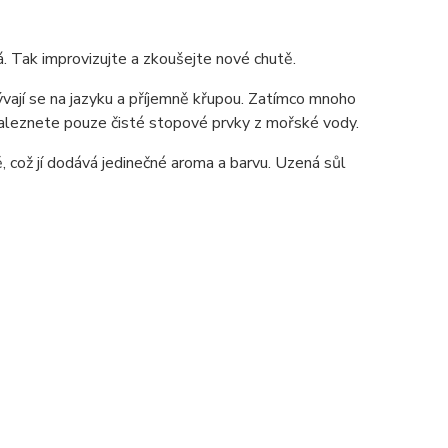
ká. Tak improvizujte a zkoušejte nové chutě.
lývají se na jazyku a příjemně křupou. Zatímco mnoho
 naleznete pouze čisté stopové prvky z mořské vody.
 což jí dodává jedinečné aroma a barvu. Uzená sůl