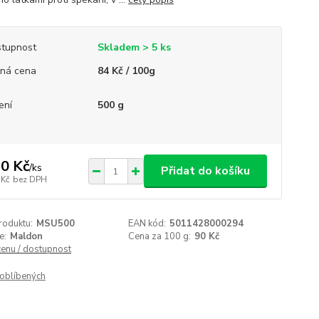
tupnost
Skladem > 5 ks
ná cena
84 Kč / 100g
ení
500 g
0 Kč
/
ks
Přidat do košíku
 Kč
bez DPH
roduktu:
MSU500
EAN kód:
5011428000294
e:
Maldon
Cena za 100 g:
90 Kč
cenu / dostupnost
oblíbených