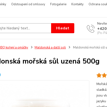
ínky
Odstoupení od smlouvy
Fotogalerie
Kontakty
Ochrana sou
Nevíte
Hledat
+420
(Po-Pá
BQ koření a omáčky
Maldonská a další soli
Maldonská mořská sůl 
onská mořská sůl uzená 500g
Mořská 
sladká
jsou vl
jazyku
ošetřen