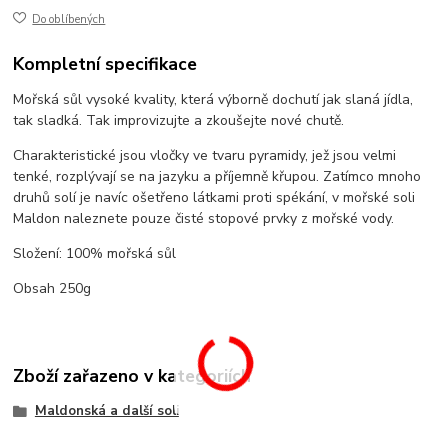
Do oblíbených
Kompletní specifikace
Mořská sůl vysoké kvality, která výborně dochutí jak slaná jídla,
tak sladká. Tak improvizujte a zkoušejte nové chutě.
Charakteristické jsou vločky ve tvaru pyramidy, jež jsou velmi
tenké, rozplývají se na jazyku a příjemně křupou. Zatímco mnoho
druhů solí je navíc ošetřeno látkami proti spékání, v mořské soli
Maldon naleznete pouze čisté stopové prvky z mořské vody.
Složení: 100% mořská sůl
Obsah 250g
Zboží zařazeno v kategoriích
Maldonská a další soli