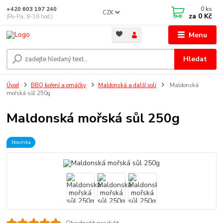
0
ks
+420 603 197 240
CZK
za
0 Kč
(Po-Pá, 8-16 hod.)
Menu
Hledat
Úvod
BBQ koření a omáčky
Maldonská a další soli
Maldonská
mořská sůl 250g
Maldonská mořská sůl 250g
Novinka