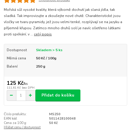
Ohodnotit produkt
Mořská sůl vysoké kvality, která výborně dochutí jak slaná jídla, tak
sladká. Tak improvizujte a zkoušejte nové chutě. Charakteristické jsou
vločky ve tvaru pyramidy, jež jsou velmi tenké, rozplývají se na jazyku a
příjemně křupou. Zatímco mnoho druhů solí je navíc ošetřeno látkami
proti spékání, v ...
celý popis
Dostupnost
Skladem > 5 ks
Měrná cena
50 Kč / 100g
Balení
250 g
125 Kč
/
ks
111,61 Kč
bez DPH
Přidat do košíku
Číslo produktu:
MS250
EAN kód:
5011428100048
Cena za 100 g:
50 Kč
Hlídat cenu / dostupnost