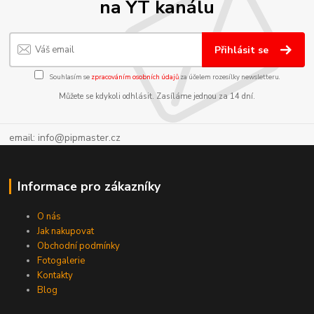
na YT kanálu
Přihlásit se
Souhlasím se
zpracováním osobních údajů
za účelem rozesílky newsletteru.
Můžete se kdykoli odhlásit. Zasíláme jednou za 14 dní.
email: info@pipmaster.cz
Informace pro zákazníky
O nás
Jak nakupovat
Obchodní podmínky
Fotogalerie
Kontakty
Blog