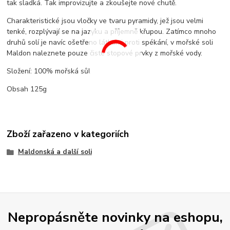
tak sladká. Tak improvizujte a zkoušejte nové chutě.
Charakteristické jsou vločky ve tvaru pyramidy, jež jsou velmi
tenké, rozplývají se na jazyku a příjemně křupou. Zatímco mnoho
druhů solí je navíc ošetřeno látkami proti spékání, v mořské soli
Maldon naleznete pouze čisté stopové prvky z mořské vody.
Složení: 100% mořská sůl
Obsah 125g
Zboží zařazeno v kategoriích
Maldonská a další soli
Nepropásněte novinky na eshopu,