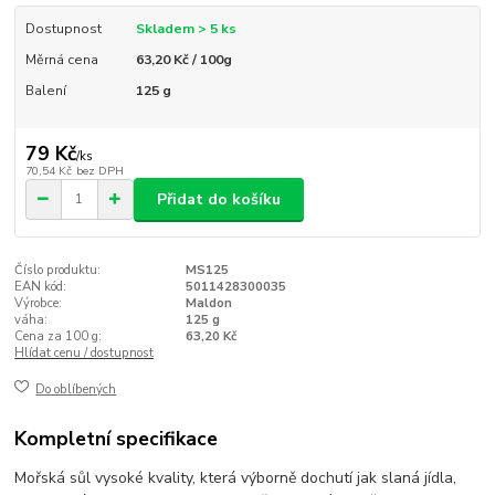
Dostupnost
Skladem > 5 ks
Měrná cena
63,20 Kč / 100g
Balení
125 g
79 Kč
/
ks
70,54 Kč
bez DPH
Přidat do košíku
Číslo produktu:
MS125
EAN kód:
5011428300035
Výrobce:
Maldon
váha:
125 g
Cena za 100 g:
63,20 Kč
Hlídat cenu / dostupnost
Do oblíbených
Kompletní specifikace
Mořská sůl vysoké kvality, která výborně dochutí jak slaná jídla,