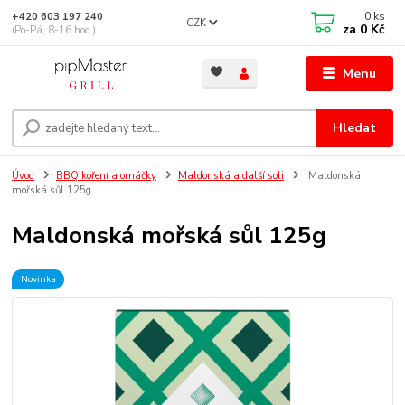
0
ks
+420 603 197 240
CZK
za
0 Kč
(Po-Pá, 8-16 hod.)
Menu
Hledat
Úvod
BBQ koření a omáčky
Maldonská a další soli
Maldonská
mořská sůl 125g
Maldonská mořská sůl 125g
Novinka