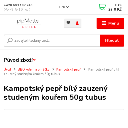
0
ks
+420 603 197 240
CZK
za
0 Kč
(Po-Pá, 8-16 hod.)
Menu
Hledat
Původ zboží
Úvod
BBQ koření a omáčky
Kampotský pepř
Kampotský pepř bílý
zauzený studeným kouřem 50g tubus
Kampotský pepř bílý zauzený
studeným kouřem 50g tubus