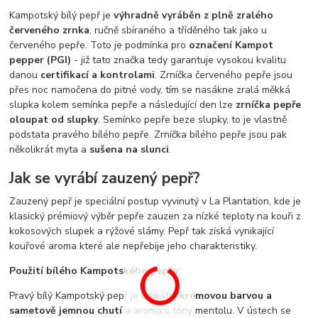
Kampotský bílý pepř je
výhradně vyráběn z plně zralého
červeného zrnka
, ručně sbíraného a tříděného tak jako u
červeného pepře. Toto je podmínka pro
označení Kampot
pepper (PGI)
- již tato značka tedy garantuje vysokou kvalitu
danou
certifikací a kontrolami
. Zrníčka červeného pepře jsou
přes noc namočena do pitné vody, tím se nasákne zralá měkká
slupka kolem semínka pepře a následující den lze
zrníčka pepře
oloupat od slupky
. Semínko pepře beze slupky, to je vlastně
podstata pravého bílého pepře. Zrníčka bílého pepře jsou pak
několikrát myta a
sušena na slunci
.
Jak se vyrábí zauzený pepř?
Zauzený pepř je speciální postup vyvinutý v La Plantation, kde je
klasický prémiový výběr pepře zauzen za nízké teploty na kouři z
kokosových slupek a rýžové slámy. Pepř tak získá vynikající
kouřové aroma které ale nepřebije jeho charakteristiky.
Použití bílého Kampotského pepře:
Pravý bílý Kampotský pepř je unikátní
krémovou barvou a
sametově jemnou chutí
a aroma s tóny mentolu. V ústech se