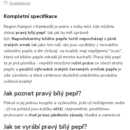
Do oblíbených
Kompletní specifikace
Region Kampot v Kambodži je jedno z mála míst, kde můžete
získat
pravý bílý pepř
, tak jak by měl správně
být.
Napodobeniny bílého pepře totiž nepocházejí z plně
zralých zrnek
tak jako ten náš, ale jsou vyráběny z nezralého
zeleného pepře a tím ztrácejí na kvalitě, mají nepříjemný "ocas",
který od bílého pepře odradil již mnoho kuchařů. Pravý bílý pepř,
to je jiná písnička - největší množství
ruční práce
ze všech druhů
pepře a
použití výhradně zralých červených zrníček pepře
je
zde zúročeno a dává vzniknout skutečně unikátnímu produktu
světové kvality!
Jak poznat pravý bílý pepř?
Pokud si jej jednou koupíte a vyzkoušíte, jistě už nešlápnete vedle
- již na pohled jsou kuličky
větší
, stejnoměrné, povětšinou
pruhované a
chuť je bez jakékoliv závady
, hladká a sametová.
Jak se vyrábí pravý bílý pepř?