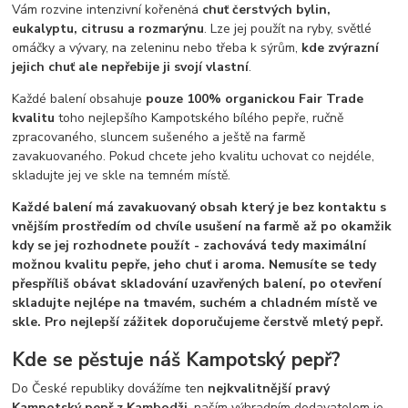
Vám rozvine intenzivní kořeněná
chuť čerstvých bylin,
eukalyptu, citrusu a rozmarýnu
. Lze jej použít na ryby, světlé
omáčky a vývary, na zeleninu nebo třeba k sýrům,
kde zvýrazní
jejich chuť ale nepřebije ji svojí vlastní
.
Každé balení obsahuje
pouze 100% organickou Fair Trade
kvalitu
toho nejlepšího Kampotského bílého pepře, ručně
zpracovaného, sluncem sušeného a ještě na farmě
zavakuovaného. Pokud chcete jeho kvalitu uchovat co nejdéle,
skladujte jej ve skle na temném místě.
Každé balení má zavakuovaný obsah který je bez kontaktu s
vnějším prostředím od chvíle usušení na farmě až po okamžik
kdy se jej rozhodnete použít - zachovává tedy maximální
možnou kvalitu pepře, jeho chuť i aroma. Nemusíte se tedy
přespříliš obávat skladování uzavřených balení, po otevření
skladujte nejlépe na tmavém, suchém a chladném místě ve
skle. Pro nejlepší zážitek doporučujeme čerstvě mletý pepř.
Kde se pěstuje náš Kampotský pepř?
Do České republiky dovážíme ten
nejkvalitnější pravý
Kampotský pepř z Kambodži
, naším výhradním dodavatelem je