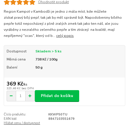
Ohodnotit produkt
Region Kampot v Kambodži je jedno z mála míst, kde můžete
získat pravý bílý pepř, tak jak by měl správně být. Napodobeniny bílého
pepře totiž nepocházejí z plně zralých zrnek tak jako ten náš, ale jsou
vyráběny z nezralého zeleného pepře a tím ztrácejí na kvalitě, mají
nepříjemný "ocas", který od b...
celý popis
Dostupnost
Skladem > 5 ks
Měrná cena
738 Kč / 100g
Balení
50 g
369 Kč
/
ks
329,46 Kč
bez DPH
Přidat do košíku
Číslo produktu:
KKWP50TU
EAN kód:
8847103551679
Hlídat cenu / dostupnost