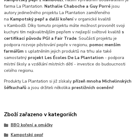
farma La Plantation.
Nathalie Chaboche a Guy Porré
jsou
autory jedinečného projektu La Plantation zaměřeného
na
Kampotský pepř a další koření
v organické kvalitě
v Kambodži. Díky tomuto projektu máte možnost provonět svoji
kuchyni tím nejkvalitnějším pepřem v nejlepší světové kvalitě
s
certifikací původu PGI a Fair Trade
. Součástí projektu je
podpora rozvoje pěstování pepře v regionu,
pomoc menším
farmářům
s uplatněním jejich produktů na trhu ale také
samostatný
projekt Les Écoles De La Plantation
- podpora
místní školy a vzdělání místních dětí - investice do budoucnosti
celého regionu.
Produkty La Plantation si již získaly
přízeň mnoha Michelinských
šéfkuchařů
a jsou držiteli několika
prestižních ocenění
!
Zboží zařazeno v kategoriích
BBQ koření a omáčky
Kampotský pepř