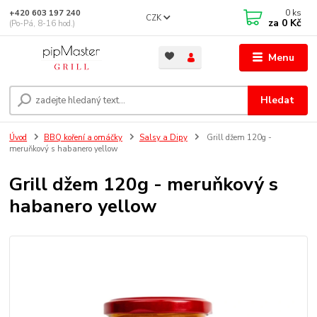
0
ks
+420 603 197 240
CZK
za
0 Kč
(Po-Pá, 8-16 hod.)
Menu
Hledat
Úvod
BBQ koření a omáčky
Salsy a Dipy
Grill džem 120g -
meruňkový s habanero yellow
Grill džem 120g - meruňkový s
habanero yellow