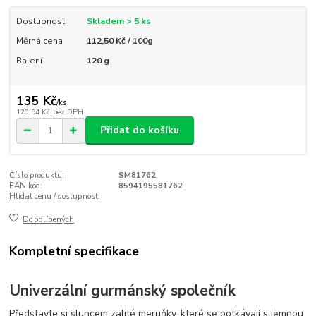
Dostupnost
Skladem > 5 ks
Měrná cena
112,50 Kč / 100g
Balení
120 g
135 Kč
/
ks
120,54 Kč
bez DPH
Přidat do košíku
Číslo produktu:
SM81762
EAN kód:
8594195581762
Hlídat cenu / dostupnost
Do oblíbených
Kompletní specifikace
Univerzální gurmánský společník
Představte si sluncem zalité meruňky, které se potkávají s jemnou