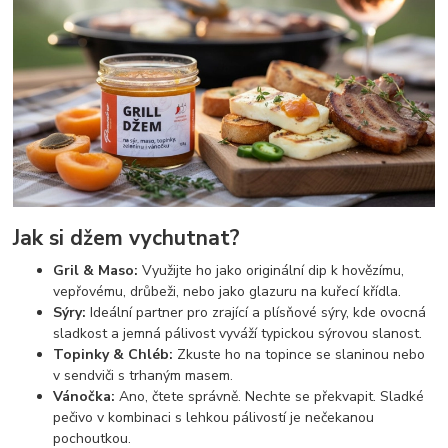
Jak si džem vychutnat?
Gril & Maso:
Využijte ho jako originální dip k hovězímu,
vepřovému, drůbeži, nebo jako glazuru na kuřecí křídla.
Sýry:
Ideální partner pro zrající a plísňové sýry, kde ovocná
sladkost a jemná pálivost vyváží typickou sýrovou slanost.
Topinky & Chléb:
Zkuste ho na topince se slaninou nebo
v sendviči s trhaným masem.
Vánočka:
Ano, čtete správně. Nechte se překvapit. Sladké
pečivo v kombinaci s lehkou pálivostí je nečekanou
pochoutkou.