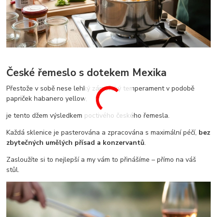
České řemeslo s dotekem Mexika
Přestože v sobě nese lehký zámořský temperament v podobě
papriček habanero yellow,
je tento džem výsledkem poctivého českého řemesla.
Každá sklenice je pasterována a zpracována s maximální péčí,
bez
zbytečných umělých přísad a konzervantů
.
Zasloužíte si to nejlepší a my vám to přinášíme – přímo na váš
stůl.