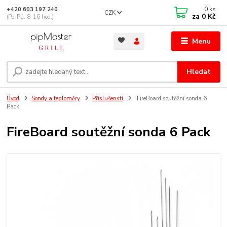
0
ks
+420 603 197 240
CZK
za
0 Kč
(Po-Pá, 8-16 hod.)
Menu
Hledat
Úvod
Sondy a teploměry
Příslušenstí
FireBoard soutěžní sonda 6
Pack
FireBoard soutěžní sonda 6 Pack