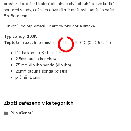
prostor. Toto šest balení obsahuje čtyři dlouhé a dvě krátké
soutěžní sondy, což vám dává různé možnosti použití s ​​vaším
FireBoardem.
Funkční i do teploměrů Thermowoks dot a smoke
Typ sondy: 100K
Teplotní rozsah
termistoru : -18 až 300 °C (0 až 572 °F)
Délka kabelu 6 stop (1,8 m).
2,5mm audio konektor
75 mm dlouhá sonda (dlouhá)
28mm dlouhá sonda (krátká)
průměr 1,8mm
Zboží zařazeno v kategoriích
Příslušenstí