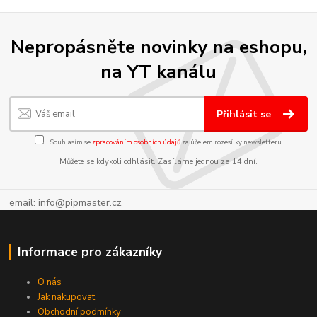
Nepropásněte novinky na eshopu,
na YT kanálu
Přihlásit se
Souhlasím se
zpracováním osobních údajů
za účelem rozesílky newsletteru.
Můžete se kdykoli odhlásit. Zasíláme jednou za 14 dní.
email: info@pipmaster.cz
Informace pro zákazníky
O nás
Jak nakupovat
Obchodní podmínky