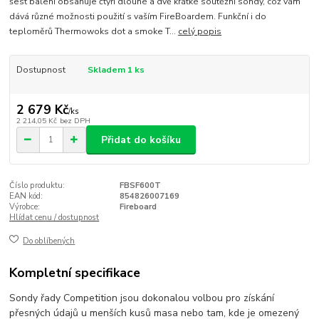
šest balení obsahuje čtyři dlouhé a dvě krátké soutěžní sondy, což vám
dává různé možnosti použití s ​​vaším FireBoardem. Funkční i do
teploměrů Thermowoks dot a smoke T...
celý popis
Dostupnost
Skladem 1 ks
2 679 Kč
/
ks
2 214,05 Kč
bez DPH
Přidat do košíku
Číslo produktu:
FBSF600T
EAN kód:
854826007169
Výrobce:
Fireboard
Hlídat cenu / dostupnost
Do oblíbených
Kompletní specifikace
Sondy řady Competition jsou dokonalou volbou pro získání
přesných údajů u menších kusů masa nebo tam, kde je omezený