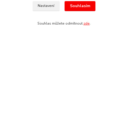
Křesomyslova 13
Souhlasím
Nastavení
Praha 4-14000
Souhlas můžete odmítnout
zde
.
Kontakty
+420 603 197 240
(Po-Pá, 8-16 hod.)
info@pipmaster.cz