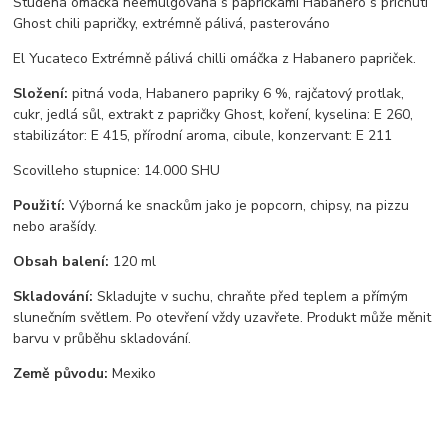
Studená omáčka neemulgovaná s papričkami Habanero s příchutí
Ghost chili papričky, extrémně pálivá, pasterováno
El Yucateco Extrémně pálivá chilli omáčka z Habanero papriček.
Složení:
pitná voda, Habanero papriky 6 %, rajčatový protlak,
cukr, jedlá sůl, extrakt z papričky Ghost, koření, kyselina: E 260,
stabilizátor: E 415, přírodní aroma, cibule, konzervant: E 211
Scovilleho stupnice: 14.000 SHU
Použití:
Výborná ke snackům jako je popcorn, chipsy, na pizzu
nebo arašídy.
Obsah balení:
120 ml
Skladování:
Skladujte v suchu, chraňte před teplem a přímým
slunečním světlem. Po otevření vždy uzavřete. Produkt může měnit
barvu v průběhu skladování.
Země původu:
Mexiko