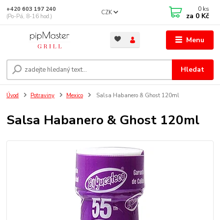
0
ks
+420 603 197 240
CZK
za
0 Kč
(Po-Pá, 8-16 hod.)
Menu
Hledat
Úvod
Potraviny
Mexico
Salsa Habanero & Ghost 120ml
Salsa Habanero & Ghost 120ml