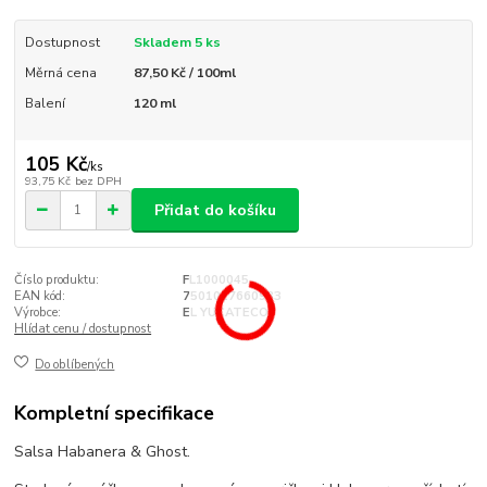
Dostupnost
Skladem 5 ks
Měrná cena
87,50 Kč / 100ml
Balení
120 ml
105 Kč
/
ks
93,75 Kč
bez DPH
Přidat do košíku
Číslo produktu:
FL1000045
EAN kód:
7501017660933
Výrobce:
EL YUCATECO
Hlídat cenu / dostupnost
Do oblíbených
Kompletní specifikace
Salsa Habanera & Ghost.