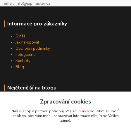
email: info@pipmaster.cz
Informace pro zákazníky
O nás
Jak nakupovat
Obchodní podmínky
Fotogalerie
Kontakty
Blog
Nejčtenější na blogu
5 důvodů proč grilovat
Zpracování cookies
Náš e-shop a partneři potřebují Váš
souhlas
s použitím souborů
cookies, aby Vám mohli zobrazovat informace týkající se Vašich
Kde nás najdete
zájmů.