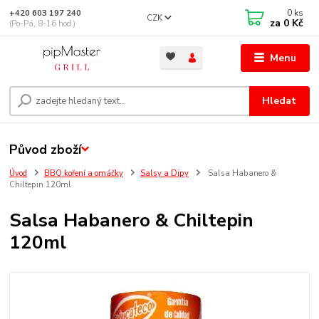
0
ks
+420 603 197 240
CZK
za
0 Kč
(Po-Pá, 8-16 hod.)
Menu
Hledat
Původ zboží
Úvod
BBQ koření a omáčky
Salsy a Dipy
Salsa Habanero &
Chiltepin 120ml
Salsa Habanero & Chiltepin
120ml