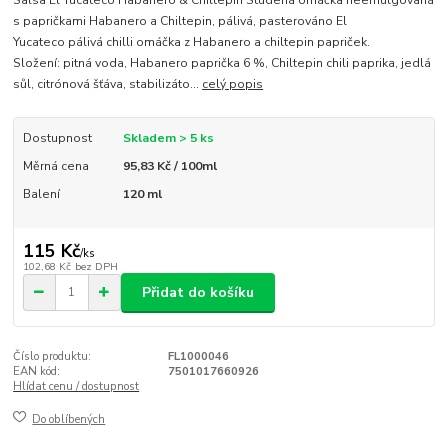
s papričkami Habanero a Chiltepin, pálivá, pasterováno El
Yucateco pálivá chilli omáčka z Habanero a chiltepin papriček.
Složení: pitná voda, Habanero paprička 6 %, Chiltepin chili paprika, jedlá
sůl, citrónová šťáva, stabilizáto...
celý popis
Dostupnost
Skladem > 5 ks
Měrná cena
95,83 Kč / 100ml
Balení
120 ml
115 Kč
/
ks
102,68 Kč
bez DPH
Přidat do košíku
Číslo produktu:
FL1000046
EAN kód:
7501017660926
Hlídat cenu / dostupnost
Do oblíbených