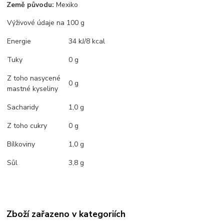
Země původu:
Mexiko
Výživové údaje na 100 g
Energie
34 kJ/8 kcal
Tuky
0 g
Z toho nasycené
0 g
mastné kyseliny
Sacharidy
1,0 g
Z toho cukry
0 g
Bílkoviny
1,0 g
Sůl
3,8 g
Zboží zařazeno v kategoriích