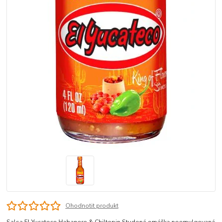
Ohodnotit produkt
Salsa El Yucateco Habanero & Chiltepin Studená omáčka neemulgovaná