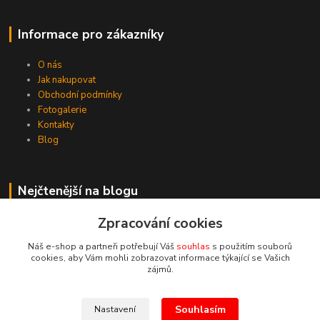
Informace pro zákazníky
O nás
Jak nakupovat
Obchodní podmínky
Fotogalerie
Kontakty
Blog
Nejčtenější na blogu
Zpracování cookies
5 důvodů proč grilovat
Náš e-shop a partneři potřebují Váš
souhlas
s použitím souborů
cookies, aby Vám mohli zobrazovat informace týkající se Vašich
Kde nás najdete
zájmů.
Křesomyslova 13
Souhlasím
Nastavení
Praha 4-14000