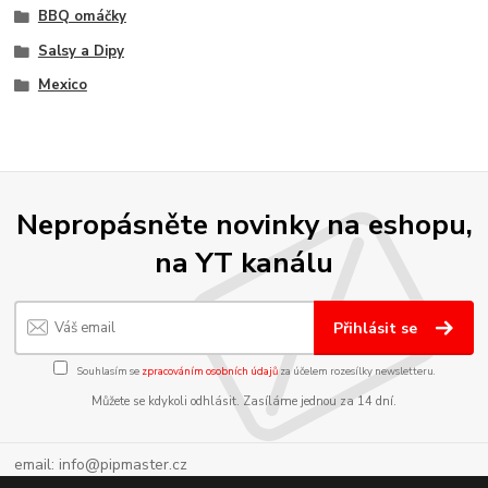
BBQ omáčky
Salsy a Dipy
Mexico
Nepropásněte novinky na eshopu,
na YT kanálu
Přihlásit se
Souhlasím se
zpracováním osobních údajů
za účelem rozesílky newsletteru.
Můžete se kdykoli odhlásit. Zasíláme jednou za 14 dní.
email: info@pipmaster.cz