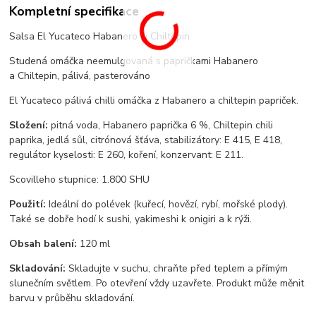
Kompletní specifikace
Salsa El Yucateco Habanero & Chiltepin
Studená omáčka neemulgovaná s papričkami Habanero
a Chiltepin, pálivá, pasterováno
El Yucateco pálivá chilli omáčka z Habanero a chiltepin papriček.
Složení:
pitná voda, Habanero paprička 6 %, Chiltepin chili
paprika, jedlá sůl, citrónová šťáva, stabilizátory: E 415, E 418,
regulátor kyselosti: E 260, koření, konzervant: E 211.
Scovilleho stupnice: 1.800 SHU
Použití:
Ideální do polévek (kuřecí, hovězí, rybí, mořské plody).
Také se dobře hodí k sushi, yakimeshi k onigiri a k rýži.
Obsah balení:
120 ml
Skladování:
Skladujte v suchu, chraňte před teplem a přímým
slunečním světlem. Po otevření vždy uzavřete. Produkt může měnit
barvu v průběhu skladování.