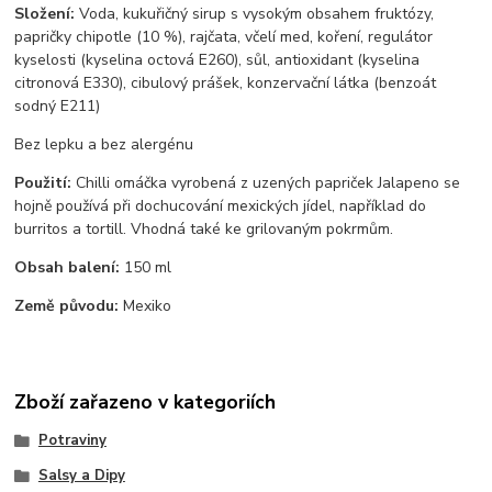
Složení:
Voda, kukuřičný sirup s vysokým obsahem fruktózy,
papričky chipotle (10 %), rajčata, včelí med, koření, regulátor
kyselosti (kyselina octová E260), sůl, antioxidant (kyselina
citronová E330), cibulový prášek, konzervační látka (benzoát
sodný E211)
Bez lepku a bez alergénu
Použití:
Chilli omáčka vyrobená z uzených papriček Jalapeno se
hojně používá při dochucování mexických jídel, například do
burritos a tortill. Vhodná také ke grilovaným pokrmům.
Obsah balení:
150 ml
Země původu:
Mexiko
Zboží zařazeno v kategoriích
Potraviny
Salsy a Dipy