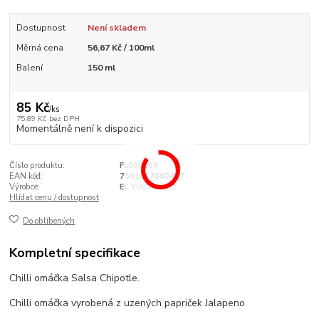
Dostupnost
Není skladem
Měrná cena
56,67 Kč / 100ml
Balení
150 ml
85 Kč
/
ks
75,89 Kč
bez DPH
Momentálně není k dispozici
Číslo produktu:
FL900169
EAN kód:
7501017660407
Výrobce:
EL YUCATECO
Hlídat cenu / dostupnost
Do oblíbených
Kompletní specifikace
Chilli omáčka Salsa Chipotle.
Chilli omáčka vyrobená z uzených papriček Jalapeno