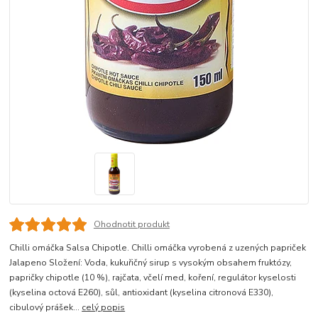
Ohodnotit produkt
Chilli omáčka Salsa Chipotle. Chilli omáčka vyrobená z uzených papriček
Jalapeno Složení: Voda, kukuřičný sirup s vysokým obsahem fruktózy,
papričky chipotle (10 %), rajčata, včelí med, koření, regulátor kyselosti
(kyselina octová E260), sůl, antioxidant (kyselina citronová E330),
cibulový prášek...
celý popis