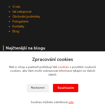
O nás
Jak nakupovat
Obchodní podmínky
Fotogalerie
Kontakty
Blog
Nejčtenější na blogu
5 důvodů proč grilovat
Zpracování cookies
Náš e-shop a partneři potřebují Váš
souhlas
s použitím souborů
cookies, aby Vám mohli zobrazovat informace týkající se Vašich
Kde nás najdete
zájmů.
Křesomyslova 13
Souhlasím
Nastavení
Praha 4-14000
Souhlas můžete odmítnout
zde
.