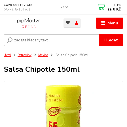
0
ks
+420 603 197 240
CZK
za
0 Kč
(Po-Pá, 8-16 hod.)
Menu
Hledat
Úvod
Potraviny
Mexico
Salsa Chipotle 150ml
Salsa Chipotle 150ml