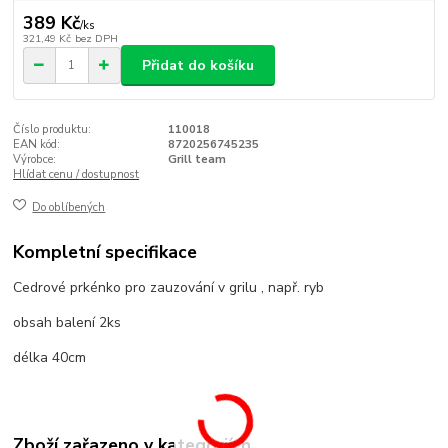
389 Kč
/
ks
321,49 Kč
bez DPH
Přidat do košíku
Číslo produktu:
110018
EAN kód:
8720256745235
Výrobce:
Grill team
Hlídat cenu / dostupnost
Do oblíbených
Kompletní specifikace
Cedrové prkénko pro zauzování v grilu , např. ryb
obsah balení 2ks
délka 40cm
Zboží zařazeno v kategoriích