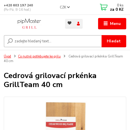
0
ks
+420 603 197 240
CZK
za
0 Kč
(Po-Pá, 8-16 hod.)
Menu
Hledat
Úvod
Co nutně potřebujete ke grilu
Cedrová grilovací prkénka GrillTeam
40 cm
Cedrová grilovací prkénka
GrillTeam 40 cm