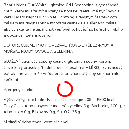
Boar's Night Out White Lightning Grill Seasoning, zvýrazňovač
chuti, který musíte mít a který se hodí ke všemu, má nyní novou
verzi! Boars Night Out White Lightning s dvojitým česnekovým
máslem má dvojnásobné množství česneku a sušeného másla,
aby vynikla ta nejlepší chuť vepřového, hovězího, kuřecího, rybího
a dokonce i zeleninového.
DOPORUČUJEME PRO HOVĚZÍ-VEPŘOVÉ-DRŮBEŽ-RYBY A
MOŘSKÉ PLODY-OVOCE A ZELENINA
SLOŽENÍ: cukr, sůl, sušený česnek, glutaman sodný, koření,
česnekový prášek, přírodní aroma (obsahuje
MLÉKO
), kvasnicový
extrakt, ne více než 2% fosforečnan vápenatý, aby se zabránilo
spékání.
Alergeny: mléko
Výživové typické hodnoty na 100 g: Energie 2092 kJ/500 kcal,
Tuky 0 g, z toho nasycené mastné kyseliny 0 g, Sacharidy 100 g, z
toho cukry 0 g, Bílkoviny 0 g, Sůl 0,2125 g
Minimální doba trvanlivosti: viz obal.