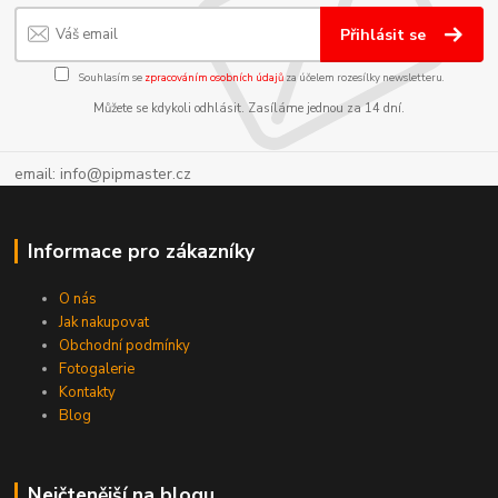
Přihlásit se
Souhlasím se
zpracováním osobních údajů
za účelem rozesílky newsletteru.
Můžete se kdykoli odhlásit. Zasíláme jednou za 14 dní.
email: info@pipmaster.cz
Informace pro zákazníky
O nás
Jak nakupovat
Obchodní podmínky
Fotogalerie
Kontakty
Blog
Nejčtenější na blogu