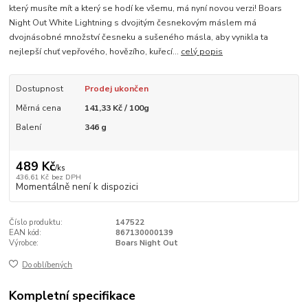
který musíte mít a který se hodí ke všemu, má nyní novou verzi! Boars
Night Out White Lightning s dvojitým česnekovým máslem má
dvojnásobné množství česneku a sušeného másla, aby vynikla ta
nejlepší chuť vepřového, hovězího, kuřecí...
celý popis
Dostupnost
Prodej ukončen
Měrná cena
141,33 Kč / 100g
Balení
346 g
489 Kč
/
ks
436,61 Kč
bez DPH
Momentálně není k dispozici
Číslo produktu:
147522
EAN kód:
867130000139
Výrobce:
Boars Night Out
Do oblíbených
Kompletní specifikace