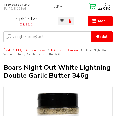
0
ks
+420 603 197 240
CZK
za
0 Kč
(Po-Pá, 8-16 hod.)
Menu
Hledat
Úvod
BBQ koření a omáčky
Koření a BBQ směsi
Boars Night Out
White Lightning Double Garlic Butter 346g
Boars Night Out White Lightning
Double Garlic Butter 346g