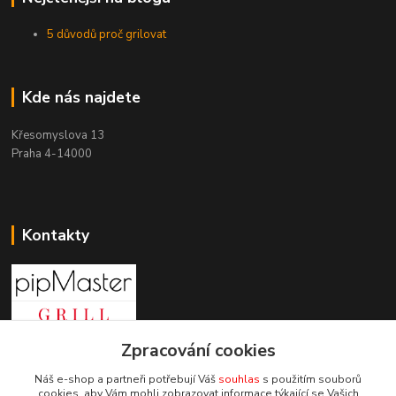
5 důvodů proč grilovat
Kde nás najdete
Křesomyslova 13
Praha 4-14000
Kontakty
Zpracování cookies
+420 603 197 240
(Po-Pá, 8-16 hod.)
Náš e-shop a partneři potřebují Váš
souhlas
s použitím souborů
cookies, aby Vám mohli zobrazovat informace týkající se Vašich