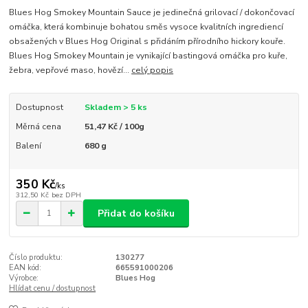
Blues Hog Smokey Mountain Sauce je jedinečná grilovací / dokončovací
omáčka, která kombinuje bohatou směs vysoce kvalitních ingrediencí
obsažených v Blues Hog Original s přidáním přírodního hickory kouře.
Blues Hog Smokey Mountain je vynikající bastingová omáčka pro kuře,
žebra, vepřové maso, hovězí...
celý popis
Dostupnost
Skladem > 5 ks
Měrná cena
51,47 Kč / 100g
Balení
680 g
350 Kč
/
ks
312,50 Kč
bez DPH
Přidat do košíku
Číslo produktu:
130277
EAN kód:
665591000206
Výrobce:
Blues Hog
Hlídat cenu / dostupnost