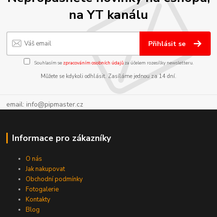
na YT kanálu
Přihlásit se
Souhlasím se
zpracováním osobních údajů
za účelem rozesílky newsletteru.
Můžete se kdykoli odhlásit. Zasíláme jednou za 14 dní.
email: info@pipmaster.cz
Informace pro zákazníky
O nás
Jak nakupovat
Obchodní podmínky
Fotogalerie
Kontakty
Blog