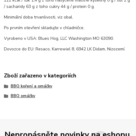
222 kcal / tuk 1,4 g z toho nasycené mastné kyseliny 0 g / sůl 2 g
/ sacharidy 63 g z toho cukry 44 g / protein 0 g.
Minimální doba trvanlivosti, viz obal.
Po prvním otevření skladujte v chladničce.
Vyrobeno v USA: Blues Hog, LLC Washington MO 63090.
Dovozce do EU: Resaco, Karrewiel 8, 6942 LK Didam, Nizozemí.
Zboží zařazeno v kategoriích
BBQ koření a omáčky
BBQ omáčky
Nepropásněte novinky na eshopu,