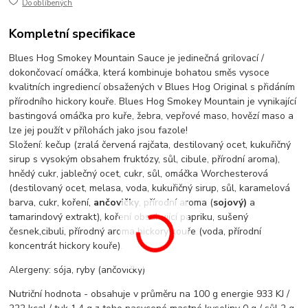
Do oblíbených
Kompletní specifikace
Blues Hog Smokey Mountain Sauce je jedinečná grilovací /
dokončovací omáčka, která kombinuje bohatou směs vysoce
kvalitních ingrediencí obsažených v Blues Hog Original s přidáním
přírodního hickory kouře.
Blues Hog Smokey Mountain je vynikající
bastingová omáčka pro kuře, žebra, vepřové maso, hovězí maso a
lze jej použít v přílohách jako jsou fazole!
Složení: kečup (zralá červená rajčata, destilovaný ocet, kukuřičný
sirup s vysokým obsahem fruktózy, sůl, cibule, přírodní aroma),
hnědý cukr, jablečný ocet, cukr, sůl, omáčka Worchesterová
(destilovaný ocet, melasa, voda, kukuřičný sirup, sůl, karamelová
barva, cukr, koření,
ančovičky
, přírodní aroma (
sojový)
a
tamarindový extrakt), koření obsahující papriku, sušený
česnek,cibuli, přírodný aroma hickory kouře (voda, přírodní
koncentrát hickory kouře).
Alergeny: sója, ryby (ančovičky)
Nutriční hodnota - obsahuje v průměru na 100 g energie 933 KJ /