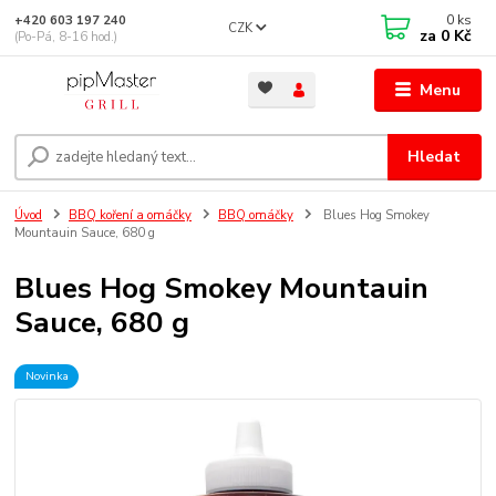
0
ks
+420 603 197 240
CZK
za
0 Kč
(Po-Pá, 8-16 hod.)
Menu
Hledat
Úvod
BBQ koření a omáčky
BBQ omáčky
Blues Hog Smokey
Mountauin Sauce, 680 g
Blues Hog Smokey Mountauin
Sauce, 680 g
Novinka