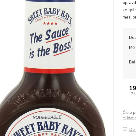
opravdu
ke gri
mezi o
Dos
Měr
Bal
19
174
Číslo p
Hlídat 
Do 