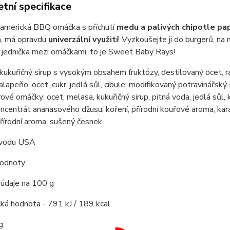
tní specifikace
í americká BBQ omáčka s příchutí
medu a palivých chipotle pa
a, má opravdu
univerzální využití
! Vyzkoušejte ji do burgerů, na
 jednička mezi omáčkami, to je Sweet Baby Rays!
 kukuřičný sirup s vysokým obsahem fruktózy, destilovaný ocet, r
jalapeňo, ocet, cukr, jedlá sůl, cibule; modifikovaný potravinářs
vé omáčky: ocet, melasa, kukuřičný sirup, pitná voda, jedlá sůl, k
ncentrát ananasového džusu, koření, přírodní kouřové aroma, ka
přírodní aroma, sušený česnek.
vodu USA
hodnoty
 údaje na 100 g
ká hodnota - 791 kJ / 189 kcal
g