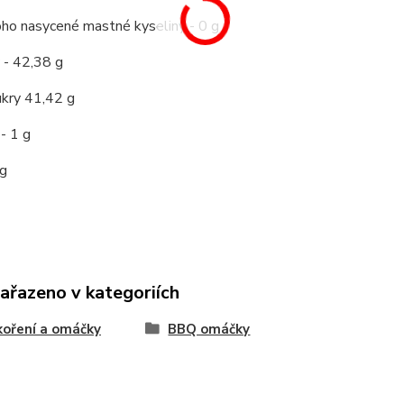
oho nasycené mastné kyseliny - 0 g
 - 42,38 g
ukry 41,42 g
 - 1 g
 g
zařazeno v kategoriích
oření a omáčky
BBQ omáčky