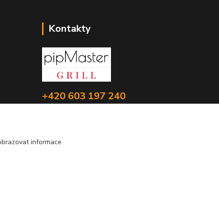
Kontakty
+420 603 197 240
(Po-Pá, 8-16 hod.)
info@pipmaster.cz
obrazovat informace
Vytvořeno na
Eshop-rychle.cz