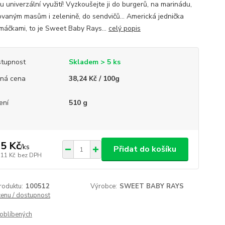
 univerzální využití! Vyzkoušejte ji do burgerů, na marinádu,
lovaným masům i zelenině, do sendvičů… Americká jednička
máčkami, to je Sweet Baby Rays...
celý popis
tupnost
Skladem > 5 ks
ná cena
38,24 Kč / 100g
ení
510 g
5 Kč
/
ks
Přidat do košíku
,11 Kč
bez DPH
roduktu:
100512
Výrobce:
SWEET BABY RAYS
cenu / dostupnost
oblíbených