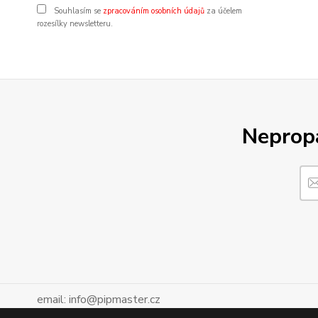
Souhlasím se
zpracováním osobních údajů
za účelem
rozesílky newsletteru.
Nepropá
email: info@pipmaster.cz