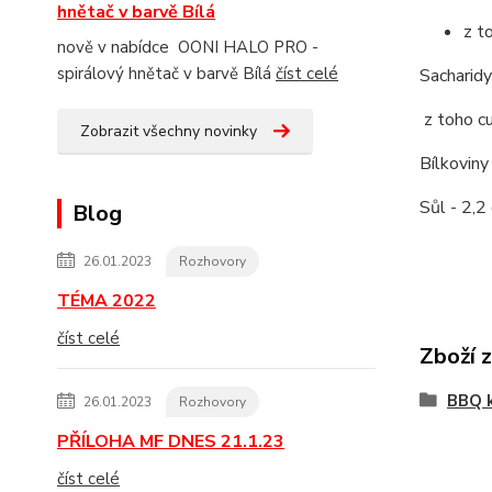
hnětač v barvě Bílá
z t
nově v nabídce OONI HALO PRO -
spirálový hnětač v barvě Bílá
číst celé
Sacharidy
z toho c
Zobrazit všechny novinky
Bílkoviny
Sůl - 2,2
Blog
26.01.2023
Rozhovory
TÉMA 2022
číst celé
Zboží 
BBQ k
26.01.2023
Rozhovory
PŘÍLOHA MF DNES 21.1.23
číst celé