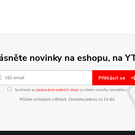
sněte novinky na eshopu, na Y
Přihlásit se
Souhlasím se
zpracováním osobních údajů
za účelem rozesílky newsletteru.
Můžete se kdykoli odhlásit. Zasíláme jednou za 14 dní.