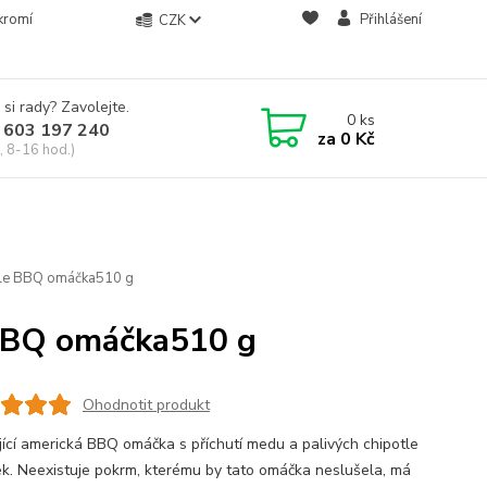
kromí
Přihlášení
CZK
 si rady? Zavolejte.
0
ks
 603 197 240
za
0 Kč
, 8-16 hod.)
le BBQ omáčka510 g
BBQ omáčka510 g
Ohodnotit produkt
jící americká BBQ omáčka s příchutí medu a palivých chipotle
ek. Neexistuje pokrm, kterému by tato omáčka neslušela, má