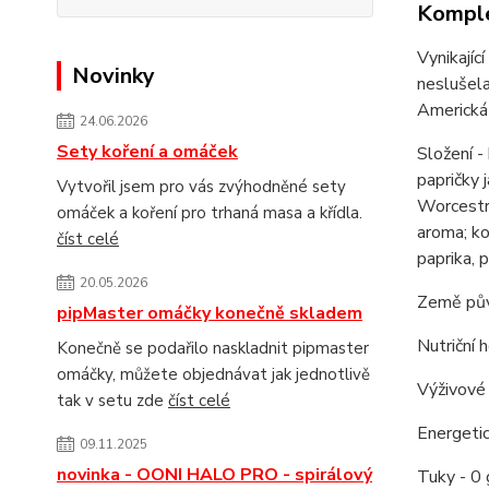
Komple
Vynikajíc
Novinky
neslušel
Americká
24.06.2026
Sety koření a omáček
Složení -
papričky 
Vytvořil jsem pro vás zvýhodněné sety
Worcestro
omáček a koření pro trhaná masa a křídla.
aroma; ko
číst celé
paprika, 
20.05.2026
Země pů
pipMaster omáčky konečně skladem
Nutriční 
Konečně se podařilo naskladnit pipmaster
omáčky, můžete objednávat jak jednotlivě
Výživové
tak v setu zde
číst celé
Energetic
09.11.2025
novinka - OONI HALO PRO - spirálový
Tuky - 0 