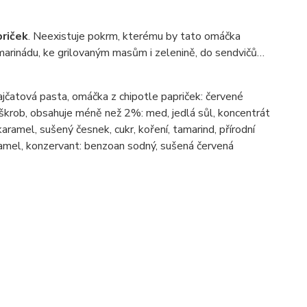
priček
. Neexistuje pokrm, kterému by tato omáčka
 marinádu, ke grilovaným masům i zelenině, do sendvičů…
ajčatová pasta, omáčka z chipotle papriček: červené
ký škrob, obsahuje méně než 2%: med, jedlá sůl, koncentrát
aramel, sušený česnek, cukr, koření, tamarind, přírodní
ramel, konzervant: benzoan sodný, sušená červená