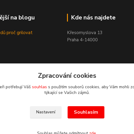
ější na blogu
Kde nás najdete
dů proč grilovat
Křesomyslova 13
Praha 4-14000
Zpracování cookies
eři potřebují Váš
souhlas
s použitím souborů cookies, aby Vám mohli z
týkající se Vašich zájmů.
Souhlasím
Nastavení
Souhlas můžete odmítnout
zde
.