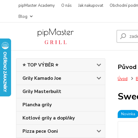
pipMaster Academy
O nás
Jak nakupovat
Obchodní podm
Blog
⭐ TOP VÝBĚR ⭐
Původ 
Grily Kamado Joe
Úvod
B
Grily Masterbuilt
Swee
Plancha grily
Novinka
Kotlové grily a doplňky
Pizza pece Ooni