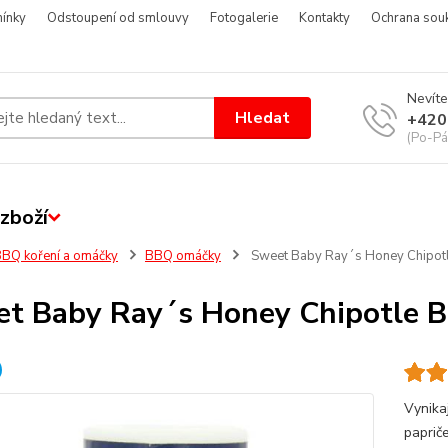
ínky
Odstoupení od smlouvy
Fotogalerie
Kontakty
Ochrana sou
Nevíte
Hledat
+420
(Po-Pá
zboží
BQ koření a omáčky
BBQ omáčky
Sweet Baby Ray´s Honey Chipot
t Baby Ray´s Honey Chipotle 
Vynika
paprič