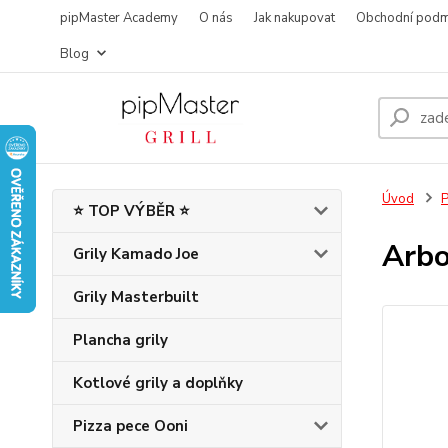
pipMaster Academy
O nás
Jak nakupovat
Obchodní podm
Blog
Úvod
P
⭐ TOP VÝBĚR ⭐
Arbo
Grily Kamado Joe
Grily Masterbuilt
Plancha grily
Kotlové grily a doplňky
Pizza pece Ooni