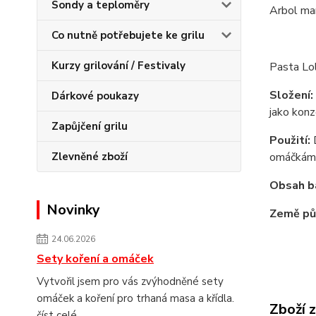
Sondy a teploměry
Arbol ma
Co nutně potřebujete ke grilu
Kurzy grilování / Festivaly
Pasta Lol
Složení:
Dárkové poukazy
jako konz
Zapůjčení grilu
Použití:
D
Zlevněné zboží
omáčkám,
Obsah ba
Novinky
Země pů
24.06.2026
Sety koření a omáček
Vytvořil jsem pro vás zvýhodněné sety
omáček a koření pro trhaná masa a křídla.
Zboží 
číst celé