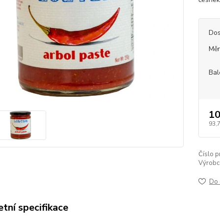
Dos
Měr
Bal
10
93,
Číslo p
Výrobc
Do 
tní specifikace