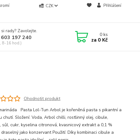
kromí
Přihlášení
CZK
 si rady? Zavolejte.
0
ks
 603 197 240
za
0 Kč
, 8-16 hod.)
Ohodnotit produkt
marináda Pasta Lol-Tun Arbol je kořeněná pasta s pikantní a
 chutí. Složení: Voda, Arbol chilli, rostlinný olej, cibule,
 sůl, cukr, kyselina citronová, kvasnicový extrakt a 0,1 %
 draselný jako konzervant Použití: Díky kombinaci cibule a
 je tato pasta ideální ...
celý popis