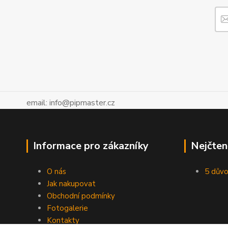
email: info@pipmaster.cz
Informace pro zákazníky
Nejčten
O nás
5 důvo
Jak nakupovat
Obchodní podmínky
Fotogalerie
Kontakty