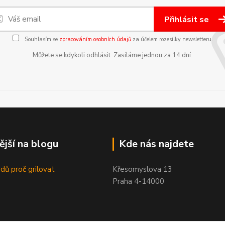
Přihlásit se
Souhlasím se
zpracováním osobních údajů
za účelem rozesílky newsletteru.
Můžete se kdykoli odhlásit. Zasíláme jednou za 14 dní.
ější na blogu
Kde nás najdete
dů proč grilovat
Křesomyslova 13
Praha 4-14000