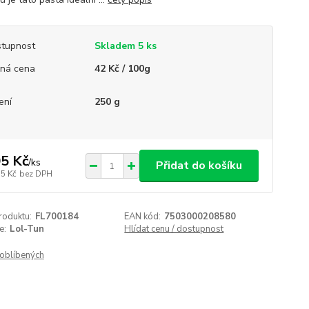
tupnost
Skladem 5 ks
ná cena
42 Kč / 100g
ení
250 g
5 Kč
/
ks
Přidat do košíku
75 Kč
bez DPH
roduktu:
FL700184
EAN kód:
7503000208580
e:
Lol-Tun
Hlídat cenu / dostupnost
oblíbených