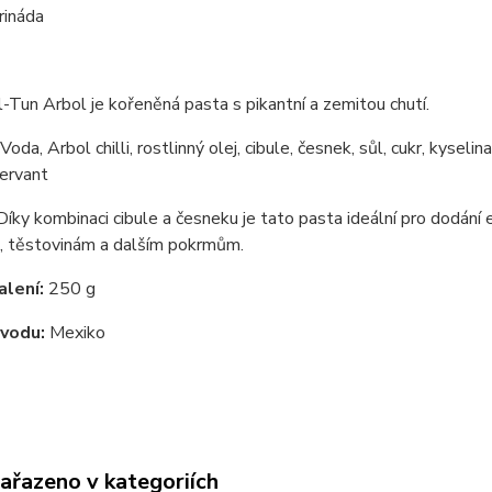
rináda
-Tun Arbol je kořeněná pasta s pikantní a zemitou chutí.
Voda, Arbol chilli, rostlinný olej, cibule, česnek, sůl, cukr, kyse
ervant
íky kombinaci cibule a česneku je tato pasta ideální pro dodání
 těstovinám a dalším pokrmům.
lení:
250 g
vodu:
Mexiko
zařazeno v kategoriích