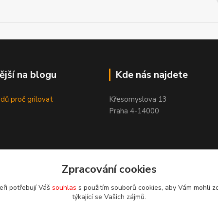
ější na blogu
Kde nás najdete
dů proč grilovat
Křesomyslova 13
Praha 4-14000
Zpracování cookies
eři potřebují Váš
souhlas
s použitím souborů cookies, aby Vám mohli z
týkající se Vašich zájmů.