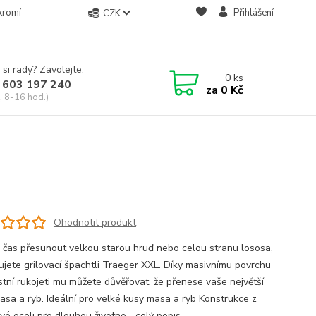
kromí
Přihlášení
CZK
 si rady? Zavolejte.
0
ks
 603 197 240
za
0 Kč
, 8-16 hod.)
Ohodnotit produkt
e čas přesunout velkou starou hruď nebo celou stranu lososa,
ujete grilovací špachtli Traeger XXL. Díky masivnímu povrchu
stní rukojeti mu můžete důvěřovat, že přenese vaše největší
asa a ryb. Ideální pro velké kusy masa a ryb Konstrukce z
vé oceli pro dlouhou životno...
celý popis