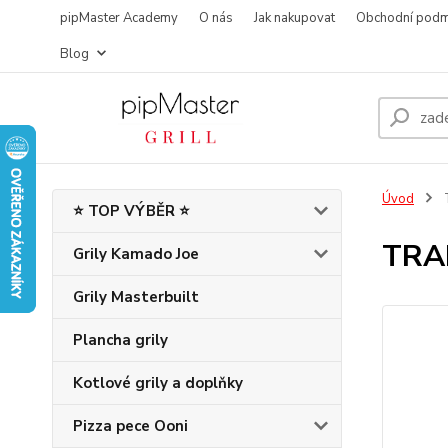
pipMaster Academy
O nás
Jak nakupovat
Obchodní podm
Blog
Úvod
⭐ TOP VÝBĚR ⭐
TRA
Grily Kamado Joe
Grily Masterbuilt
Plancha grily
Kotlové grily a doplňky
Pizza pece Ooni