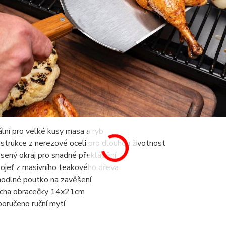
ální pro velké kusy masa a ryb
strukce z nerezové oceli pro dlouhou životnost
sený okraj pro snadné překlápění
ojeť z masivního teakového dřeva
odlné poutko na zavěšení
cha obracečky 14x21cm
oručeno ruční mytí