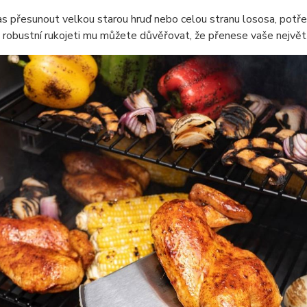
as přesunout velkou starou hruď nebo celou stranu lososa, potře
 robustní rukojeti mu můžete důvěřovat, že přenese vaše největš