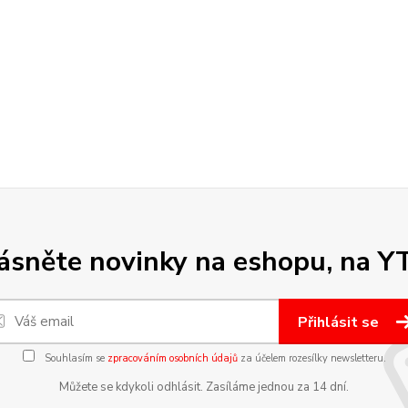
sněte novinky na eshopu, na Y
Přihlásit se
Souhlasím se
zpracováním osobních údajů
za účelem rozesílky newsletteru.
Můžete se kdykoli odhlásit. Zasíláme jednou za 14 dní.