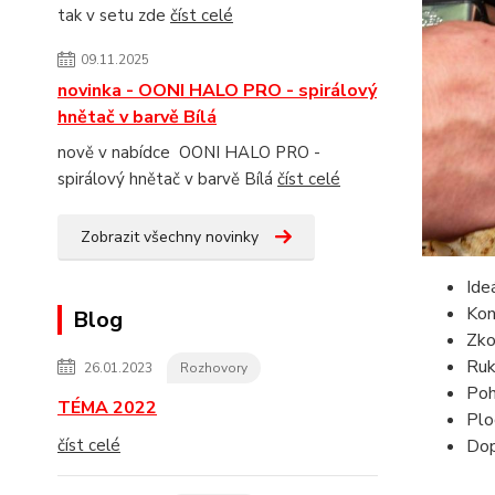
tak v setu zde
číst celé
09.11.2025
novinka - OONI HALO PRO - spirálový
hnětač v barvě Bílá
nově v nabídce OONI HALO PRO -
spirálový hnětač v barvě Bílá
číst celé
Zobrazit všechny novinky
Ide
Kon
Blog
Zko
Ruk
26.01.2023
Rozhovory
Poh
TÉMA 2022
Plo
Dop
číst celé