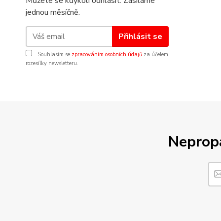
Můžete se kdykoli odhlásit. Zasíláme
jednou měsíčně.
Přihlásit se
Souhlasím se
zpracováním osobních údajů
za účelem
rozesílky newsletteru.
Nepropá