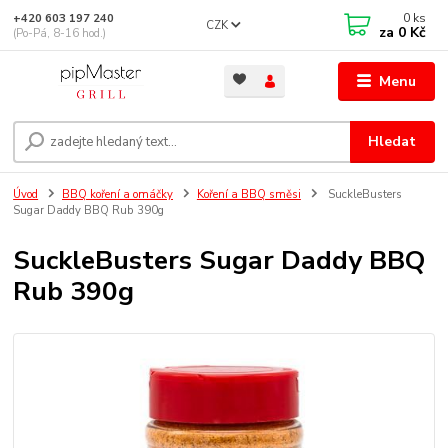
0
ks
+420 603 197 240
CZK
za
0 Kč
(Po-Pá, 8-16 hod.)
Menu
Hledat
Úvod
BBQ koření a omáčky
Koření a BBQ směsi
SuckleBusters
Sugar Daddy BBQ Rub 390g
SuckleBusters Sugar Daddy BBQ
Rub 390g