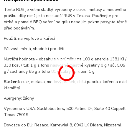
Tento RUB je velmi sladký, vyrobený z cukru, melasy a medového
prášku, díky nimž je to nejsladší RUB v Texasu. Používejte pro
nízké a pomalé BBQ vaření na grilu nebo jím pokrm posypte těsně
před podáváním.
Použití: na vepřové a kuřecí
Pálivost: mírná, vhodné i pro děti
Nutriční hodnota - obsahuje v průměru na 100 g energie 1381 KJ /
330 kcal / tuk 1 g z toho nasycené mastné kyseliny 0 g / sůl 5,85
g / sacharidy 85 g z toho 81 g cukry / protein 1 g.
Složení:
cukr, melasa, medový prášek, chilli paprika, koření a oxid
křemičitý.
Alergeny: žádný.
Vyrobeno v USA: Sucklebusters
,
500 Airline Dr, Suite 40 Coppell,
Texas 75019.
Dovozce do EU: Resaco, Karrewiel 8, 6942 LK Didam, Nizozemí.