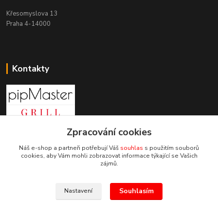
Křesomyslova 13
Praha 4-14000
Kontakty
Zpracování cookies
+420 603 197 240
(Po-Pá, 8-16 hod.)
Náš e-shop a partneři potřebují Váš
souhlas
s použitím souborů
cookies, aby Vám mohli zobrazovat informace týkající se Vašich
info@pipmaster.cz
zájmů.
Souhlasím
Nastavení