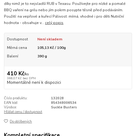
díky nimž je to nejsladší RUB v Texasu. Používejte pro nízké a pomalé
BBQ vaření na grilu nebo jím pokrm posypte těsně před podáváním.
Použití: na vepřové a kuřecí Pálivost: mírná, vhodné i pro děti Nutriční
hodnota - obsahuje v...
celý popis
Dostupnost
Není skladem
Měrná cena
105,13 Kč / 100g
Balení
390 g
410 Kč
/
ks
366,07 Kč
bez DPH
Momentálně není k dispozici
Číslo produktu:
132028
EAN kód:
854348006534
Výrobce:
Suckle Busters
Hlídat cenu / dostupnost
Do oblíbených
Kompletní specifikace