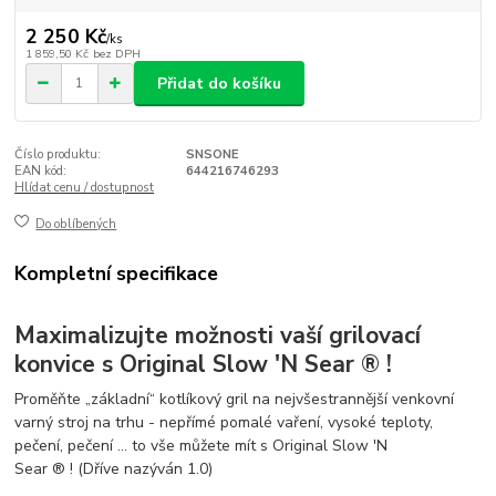
2 250 Kč
/
ks
1 859,50 Kč
bez DPH
Přidat do košíku
Číslo produktu:
SNSONE
EAN kód:
644216746293
Hlídat cenu / dostupnost
Do oblíbených
Kompletní specifikace
Maximalizujte možnosti vaší grilovací
konvice s Original Slow 'N Sear
®
!
Proměňte „základní“ kotlíkový gril na nejvšestrannější venkovní
varný stroj na trhu - nepřímé pomalé vaření, vysoké teploty,
pečení, pečení ... to vše můžete mít s Original Slow 'N
Sear
®
! (Dříve nazýván 1.0)