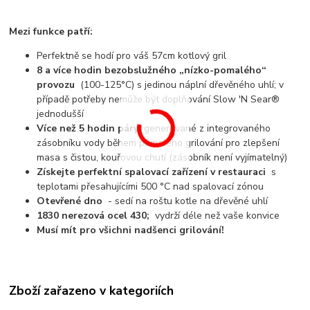
Mezi funkce patří:
Perfektně se hodí pro váš 57cm kotlový gril
8 a více hodin bezobslužného „nízko-pomalého“
provozu
(100-125°C) s jedinou náplní dřevěného uhlí; v
případě potřeby nemůže být doplňování Slow 'N Sear®
jednodušší
Více než 5 hodin páry
generované z integrovaného
zásobníku vody během pomalého grilování pro zlepšení
masa s čistou, kouřovou chutí (zásobník není vyjímatelný)
Získejte perfektní spalovací zařízení v restauraci
s
teplotami přesahujícími 500 °C nad spalovací zónou
Otevřené dno
- sedí na roštu kotle na dřevěné uhlí
1830 nerezová ocel 430;
vydrží déle než vaše konvice
Musí mít pro všichni nadšenci grilování!
Zboží zařazeno v kategoriích