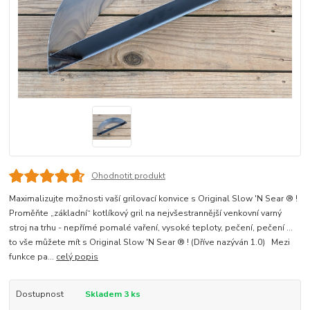
Ohodnotit produkt
Maximalizujte možnosti vaší grilovací konvice s Original Slow 'N Sear ® !
Proměňte „základní“ kotlíkový gril na nejvšestrannější venkovní varný
stroj na trhu - nepřímé pomalé vaření, vysoké teploty, pečení, pečení ...
to vše můžete mít s Original Slow 'N Sear ® ! (Dříve nazýván 1.0) Mezi
funkce pa...
celý popis
Dostupnost
Skladem 3 ks