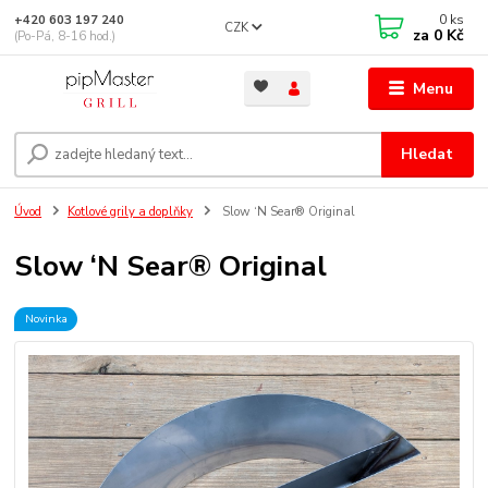
0
ks
+420 603 197 240
CZK
za
0 Kč
(Po-Pá, 8-16 hod.)
Menu
Hledat
Úvod
Kotlové grily a doplňky
Slow ‘N Sear® Original
Slow ‘N Sear® Original
Novinka