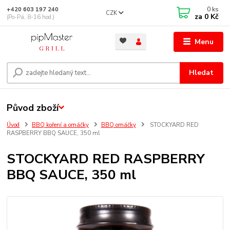
0
ks
+420 603 197 240
CZK
za
0 Kč
(Po-Pá, 8-16 hod.)
Menu
Hledat
Původ zboží
Úvod
BBQ koření a omáčky
BBQ omáčky
STOCKYARD RED
RASPBERRY BBQ SAUCE, 350 ml
STOCKYARD RED RASPBERRY
BBQ SAUCE, 350 ml