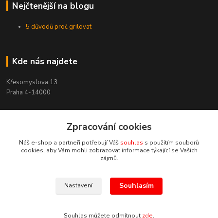
Nejčtenější na blogu
5 důvodů proč grilovat
Kde nás najdete
Křesomyslova 13
Praha 4-14000
Zpracování cookies
Kontakty
Náš e-shop a partneři potřebují Váš
souhlas
s použitím souborů
cookies, aby Vám mohli zobrazovat informace týkající se Vašich
zájmů.
Souhlasím
Nastavení
+420 603 197 240
(Po-Pá, 8-16 hod.)
Souhlas můžete odmítnout
zde
.