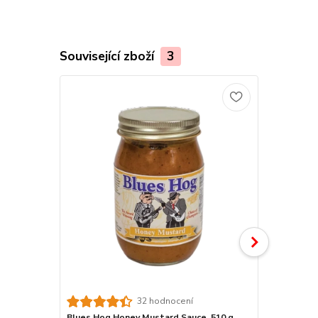
Související zboží
3
32 hodnocení
Blues Hog Honey Mustard Sauce, 510 g
Blues Hog O