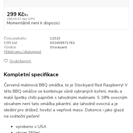
299 Kč
/
ks
266,96 Kč
bez DPH
Momentálně není k dispozici
Číslo produktu:
12323
EAN kód:
032458971762
Výrobce:
Stockyard
Hlídat cenu / dostupnost
Do oblíbených
Kompletní specifikace
Červená malinová BBQ omáčka, to je Stockyard Red Raspberry!
V
této BBQ omáčce se kombinuje vůně vybraných koření, medu a
malé špetky chilli papriček s lahodnými malinami. S 18% ovocným
obsahem není tato omáčka pikantní, ale lahodně ovocná a je
ideální pro drůbež, hovězí a vepřové maso. Dokonce i jako glazé
na sváteční pečeni!
vyrobeno v USA
objem 350ml