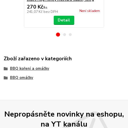
270 Kč
270 Kč
/
ks
/
ks
Není skladem
241,07 Kč
bez DPH
241,07 Kč
be
Detail
Zboží zařazeno v kategoriích
BBQ koření a omáčky
BBQ omáčky
Nepropásněte novinky na eshopu,
na YT kanálu