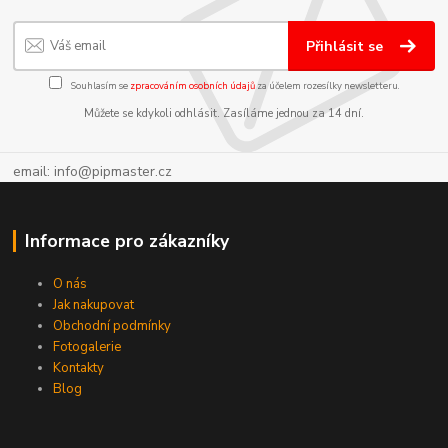
Přihlásit se
Souhlasím se
zpracováním osobních údajů
za účelem rozesílky newsletteru.
Můžete se kdykoli odhlásit. Zasíláme jednou za 14 dní.
email: info@pipmaster.cz
Informace pro zákazníky
O nás
Jak nakupovat
Obchodní podmínky
Fotogalerie
Kontakty
Blog