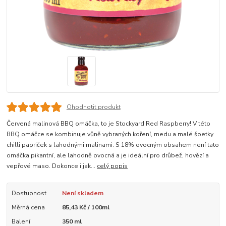
Ohodnotit produkt
Červená malinová BBQ omáčka, to je Stockyard Red Raspberry! V této
BBQ omáčce se kombinuje vůně vybraných koření, medu a malé špetky
chilli papriček s lahodnými malinami. S 18% ovocným obsahem není tato
omáčka pikantní, ale lahodně ovocná a je ideální pro drůbež, hovězí a
vepřové maso. Dokonce i jak...
celý popis
Dostupnost
Není skladem
Měrná cena
85,43 Kč / 100ml
Balení
350 ml