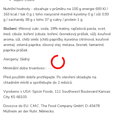
Nutriční hodnoty - obsahuje v průměru na 100 g energie 693 KJ /
163 kcal / tuk 0 g z toho nasycené mastné kyseliny 0 g / sůl 0,93
g / sacharidy 38 g z toho 37 g cukry / protein 1 g.
Složení:
třtinový cukr, voda, 18% maliny, rajčatová pasta, ocet,
med, cibule, koření (cibule, koření, česnekový prášek, sůl), kouřové
aroma, sůl, chilli směs (chilli papričky, kyselina citrónová, kouřové
aroma), zelená paprika, olivový olej, melasa, česnek, tamarind,
paprika prášek.
Alergeny: žádný.
Minimální doba trvanlivosti: viz obal.
Před použitím dobře protřepejte. Po otevření skladujte na
chladném místě a spotřebujte do 2 měsíců.
Vyrobeno v USA: Spicin Foods, 111 Southwest Boulevard Kansas
City, KS 66103.
Dovozce do EU: C.M.C. The Food Company GmbH, D-45478
Mülheim an der Ruhr, Německo.