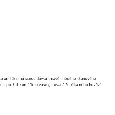
adká omáčka má silnou dávku tmavě hnědého třtinového
ečení potřete omáčkou vaše grilovaná žebírka nebo hovězí