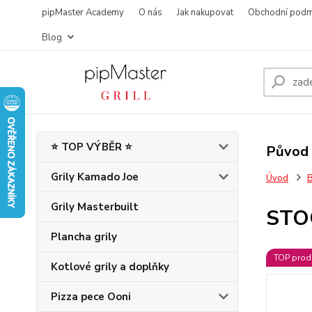
pipMaster Academy
O nás
Jak nakupovat
Obchodní podm
Blog
⭐ TOP VÝBĚR ⭐
Původ 
Grily Kamado Joe
Úvod
B
Grily Masterbuilt
STO
Plancha grily
TOP prod
Kotlové grily a doplňky
Pizza pece Ooni