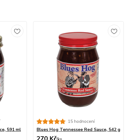
í
15 hodnocení
ce, 591 ml
Blues Hog Tennessee Red Sauce, 542 g
270 Kč
/
ks