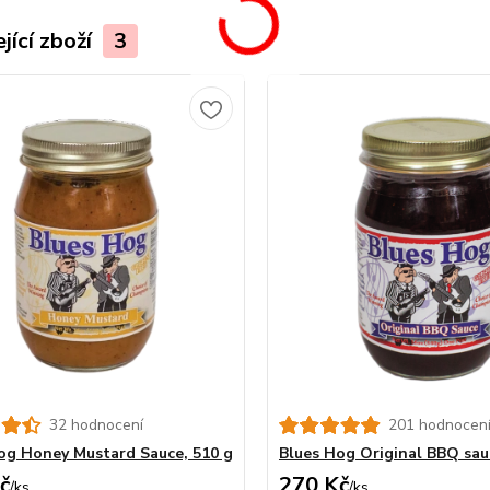
jící zboží
3
32 hodnocení
201 hodnocen
og Honey Mustard Sauce, 510 g
Blues Hog Original BBQ sau
č
270 Kč
/
ks
/
ks