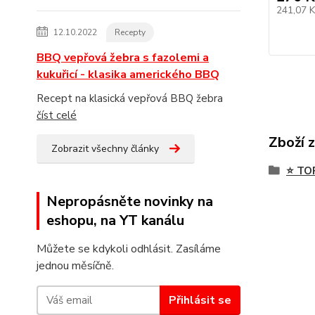
241,07 
12.10.2022
Recepty
BBQ vepřová žebra s fazolemi a
kukuřicí - klasika amerického BBQ
Recept na klasická vepřová BBQ žebra
číst celé
Zboží 
Zobrazit všechny články
⭐ TO
Nepropásněte novinky na
eshopu, na YT kanálu
Můžete se kdykoli odhlásit. Zasíláme
jednou měsíčně.
Přihlásit se