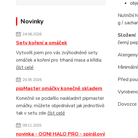
obj
Nutriční 
Novinky
g / sacha
24.06.2026
Složení
:
černý pep
Sety koření a omáček
Vytvořil jsem pro vás zvýhodněné sety
Alergeny:
omáček a koření pro trhaná masa a křídla.
Minimální
číst celé
Před použ
20.05.2026
pipMaster omáčky konečně skladem
Vyrobeno
Konečně se podařilo naskladnit pipmaster
Dovozce 
omáčky, můžete objednávat jak jednotlivě
tak v setu zde
číst celé
09.11.2025
novinka - OONI HALO PRO - spirálový