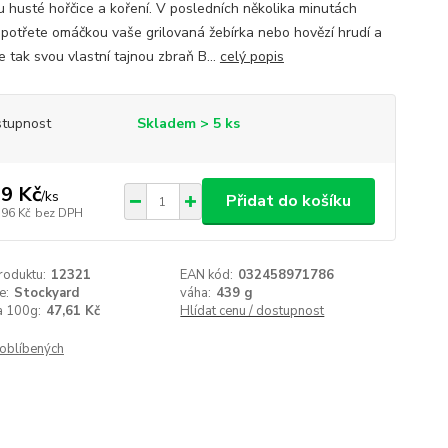
u husté hořčice a koření. V posledních několika minutách
 potřete omáčkou vaše grilovaná žebírka nebo hovězí hrudí a
e tak svou vlastní tajnou zbraň B...
celý popis
tupnost
Skladem > 5 ks
9 Kč
/
ks
Přidat do košíku
,96 Kč
bez DPH
roduktu:
12321
EAN kód:
032458971786
e:
Stockyard
váha:
439 g
a 100g:
47,61 Kč
Hlídat cenu / dostupnost
oblíbených