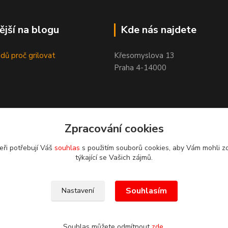
ější na blogu
Kde nás najdete
dů proč grilovat
Křesomyslova 13
Praha 4-14000
Zpracování cookies
eři potřebují Váš
souhlas
s použitím souborů cookies, aby Vám mohli z
týkající se Vašich zájmů.
Souhlasím
Nastavení
Souhlas můžete odmítnout
zde
.