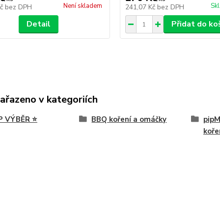
Není skladem
Sk
Kč
bez DPH
241,07 Kč
bez DPH
Detail
Přidat do ko
zařazeno v kategoriích
P VÝBĚR ⭐
BBQ koření a omáčky
pipM
koře