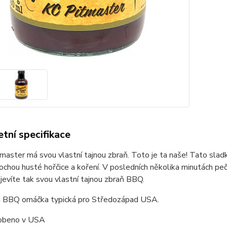
tní specifikace
master má svou vlastní tajnou zbraň. Toto je ta naše! Tato sl
rochou husté hořčice a koření. V posledních několika minutách p
bjevíte tak svou vlastní tajnou zbraň BBQ.
á BBQ omáčka typická pro Středozápad USA.
obeno v USA