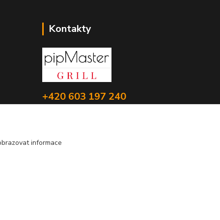
Kontakty
+420 603 197 240
(Po-Pá, 8-16 hod.)
info@pipmaster.cz
obrazovat informace
Vytvořeno na
Eshop-rychle.cz