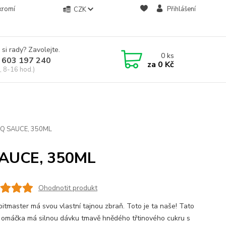
kromí
Přihlášení
CZK
 si rady? Zavolejte.
0
ks
 603 197 240
za
0 Kč
, 8-16 hod.)
Q SAUCE, 350ML
AUCE, 350ML
Ohodnotit produkt
pitmaster má svou vlastní tajnou zbraň. Toto je ta naše! Tato
 omáčka má silnou dávku tmavě hnědého třtinového cukru s