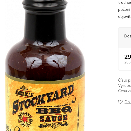
trocho
pečení
objevít
Dos
29
266
Číslo p
Výrobc
Cena z
Do 