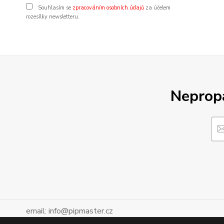
Souhlasím se
zpracováním osobních údajů
za účelem
rozesílky newsletteru.
Nepropá
email: info@pipmaster.cz