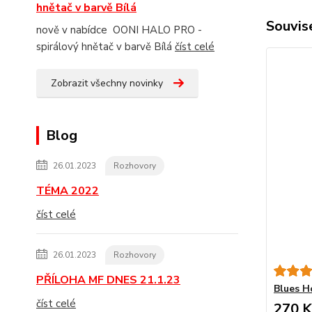
hnětač v barvě Bílá
Souvise
nově v nabídce OONI HALO PRO -
spirálový hnětač v barvě Bílá
číst celé
Zobrazit všechny novinky
Blog
26.01.2023
Rozhovory
TÉMA 2022
číst celé
26.01.2023
Rozhovory
PŘÍLOHA MF DNES 21.1.23
Blues H
číst celé
270 K