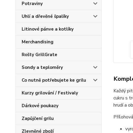
Potraviny
Uhlí a dřevěné špalíky
Litinové pánve a kotlíky
Merchandising
Rošty GrillGrate
Sondy a teploměry
Komple
Co nutně potřebujete ke grilu
Každý pit
Kurzy grilování / Festivaly
cukru s t
hrudí a o
Dárkové poukazy
Přílohov
Zapůjčení grilu
vyr
Zlevněné zboží