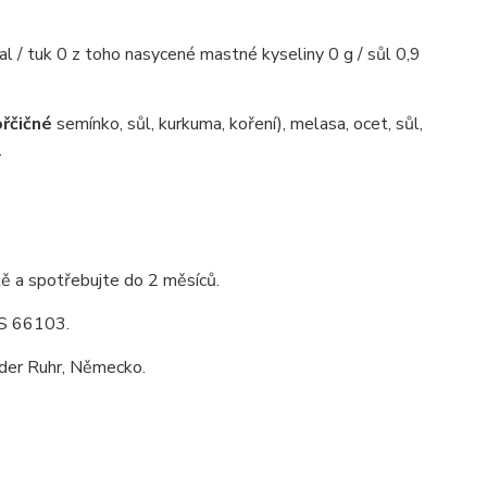
l / tuk 0 z toho nasycené mastné kyseliny 0 g / sůl 0,9
řčičné
semínko, sůl, kurkuma, koření), melasa, ocet, sůl,
.
ě a spotřebujte do 2 měsíců.
KS 66103.
er Ruhr, Německo.