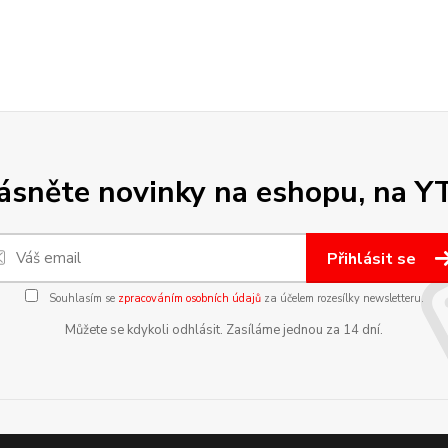
sněte novinky na eshopu, na Y
Přihlásit se
Souhlasím se
zpracováním osobních údajů
za účelem rozesílky newsletteru.
Můžete se kdykoli odhlásit. Zasíláme jednou za 14 dní.