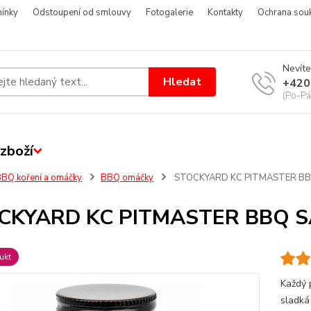
ínky
Odstoupení od smlouvy
Fotogalerie
Kontakty
Ochrana sou
Nevíte
Hledat
+420
(Po-Pá
zboží
BQ koření a omáčky
BBQ omáčky
STOCKYARD KC PITMASTER BB
CKYARD KC PITMASTER BBQ S
ukt
Každý 
sladká