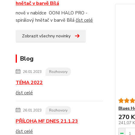
hnětač v barvě Bílá
nově v nabídce OONI HALO PRO -
spirálový hnětač v barvě Bílá
číst celé
Zobrazit všechny novinky
Blog
26.01.2023
Rozhovory
TÉMA 2022
číst celé
Blues H
26.01.2023
Rozhovory
270 K
PŘÍLOHA MF DNES 21.1.23
241,07 
číst celé