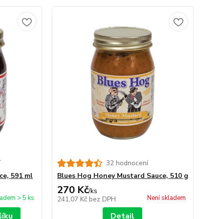
í
32 hodnocení
ce, 591 ml
Blues Hog Honey Mustard Sauce, 510 g
270 Kč
/
ks
ladem > 5 ks
Není skladem
241,07 Kč
bez DPH
šíku
Detail