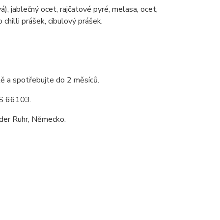
á), jablečný ocet, rajčatové pyré, melasa, ocet,
 chilli prášek, cibulový prášek.
ě a spotřebujte do 2 měsíců.
KS 66103.
er Ruhr, Německo.