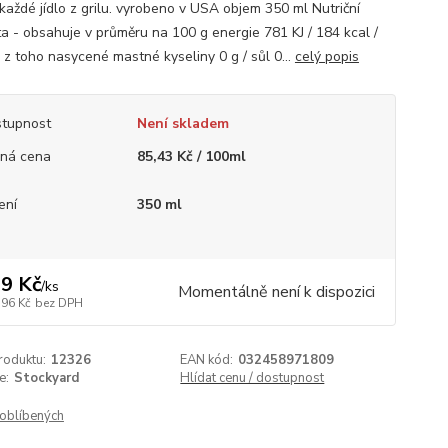
 každé jídlo z grilu. vyrobeno v USA objem 350 ml Nutriční
a - obsahuje v průměru na 100 g energie 781 KJ / 184 kcal /
 z toho nasycené mastné kyseliny 0 g / sůl 0...
celý popis
tupnost
Není skladem
ná cena
85,43 Kč / 100ml
ení
350 ml
9 Kč
/
ks
Momentálně není k dispozici
,96 Kč
bez DPH
roduktu:
12326
EAN kód:
032458971809
e:
Stockyard
Hlídat cenu / dostupnost
oblíbených