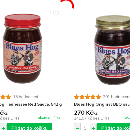
15 hodnocení
201 hodnocen
og Tennessee Red Sauce, 542 g
Blues Hog Original BBQ sau
č
270 Kč
/
ks
/
ks
Skladem 4 ks
Sk
Kč
bez DPH
241,07 Kč
bez DPH
Přidat do košíku
Přidat do ko