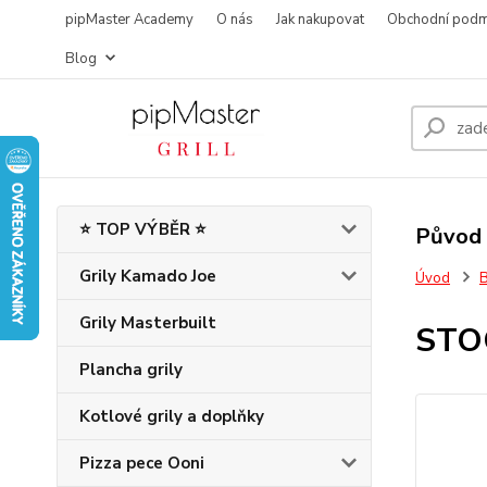
pipMaster Academy
O nás
Jak nakupovat
Obchodní podm
Blog
⭐ TOP VÝBĚR ⭐
Původ 
Grily Kamado Joe
Úvod
B
Grily Masterbuilt
STO
Plancha grily
Kotlové grily a doplňky
Pizza pece Ooni