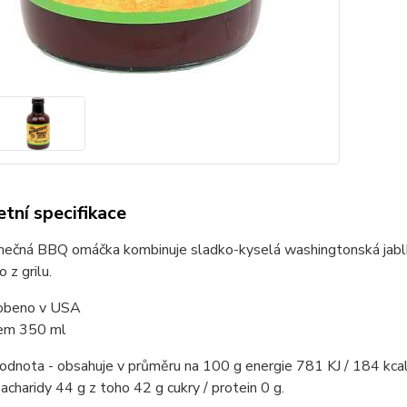
tní specifikace
inečná BBQ omáčka kombinuje sladko-kyselá washingtonská jablk
o z grilu.
obeno v USA
em 350 ml
hodnota - obsahuje v průměru na 100 g energie 781 KJ / 184 kcal
sacharidy 44 g z toho 42 g cukry / protein 0 g.