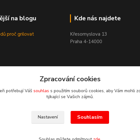
ější na blogu
Kde nás najdete
dů proč grilovat
Křesomyslova 13
Praha 4-14000
Zpracování cookies
eři potřebují Váš
souhlas
s použitím souborů cookies, aby Vám mohli z
týkající se Vašich zájmů.
Souhlasím
Nastavení
Souhlas můžete odmítnout
zde
.