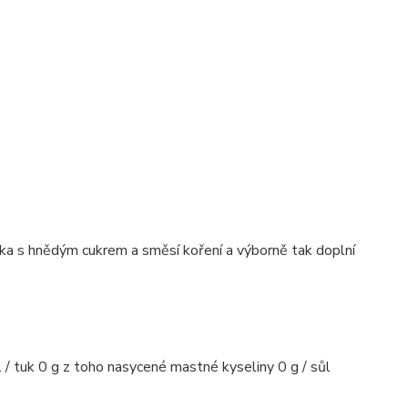
a s hnědým cukrem a směsí koření a výborně tak doplní
 / tuk 0 g z toho nasycené mastné kyseliny 0 g / sůl