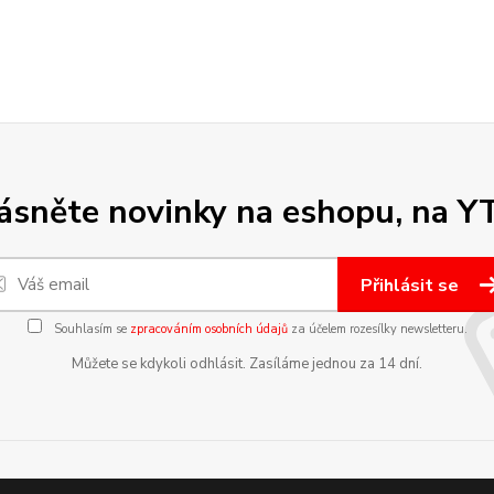
sněte novinky na eshopu, na Y
Přihlásit se
Souhlasím se
zpracováním osobních údajů
za účelem rozesílky newsletteru.
Můžete se kdykoli odhlásit. Zasíláme jednou za 14 dní.