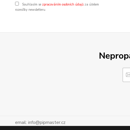
Souhlasím se
zpracováním osobních údajů
za účelem
rozesílky newsletteru.
Nepropá
email: info@pipmaster.cz