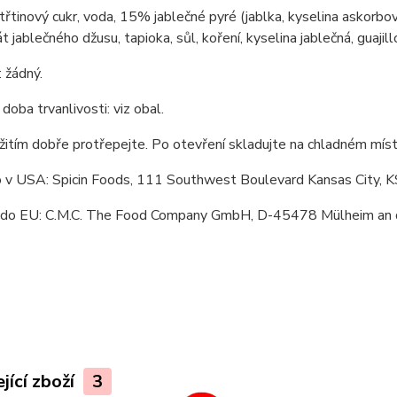
 třtinový cukr, voda, 15% jablečné pyré (jablka, kyselina askorbov
 jablečného džusu, tapioka, sůl, koření, kyselina jablečná, guajillo
 žádný.
 doba trvanlivosti: viz obal.
itím dobře protřepejte. Po otevření skladujte na chladném míst
 v USA: Spicin Foods, 111 Southwest Boulevard Kansas City, 
do EU: C.M.C. The Food Company GmbH, D-45478 Mülheim an d
jící zboží
3