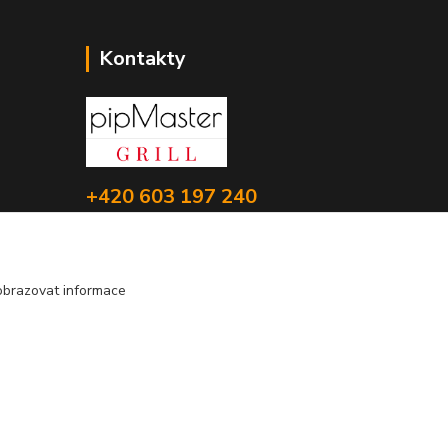
Kontakty
+420 603 197 240
(Po-Pá, 8-16 hod.)
info@pipmaster.cz
obrazovat informace
Vytvořeno na
Eshop-rychle.cz