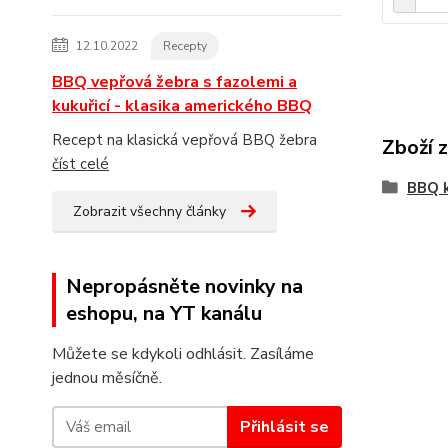
12.10.2022
Recepty
BBQ vepřová žebra s fazolemi a
kukuřicí - klasika amerického BBQ
Recept na klasická vepřová BBQ žebra
Zboží 
číst celé
BBQ k
Zobrazit všechny články
Nepropásněte novinky na
eshopu, na YT kanálu
Můžete se kdykoli odhlásit. Zasíláme
jednou měsíčně.
Přihlásit se