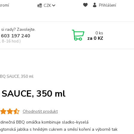
kromí
Přihlášení
CZK
 si rady? Zavolejte.
0
ks
 603 197 240
za
0 Kč
, 8-16 hod.)
Q SAUCE, 350 ml
SAUCE, 350 ml
Ohodnotit produkt
edinečná BBQ omáčka kombinuje sladko-kyselá
gtonská jablka s hnědým cukrem a směsí koření a výborně tak