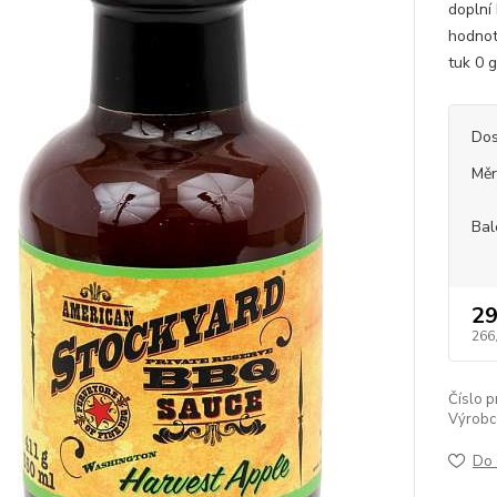
doplní
hodnot
tuk 0 g
Dos
Měr
Bal
29
266
Číslo p
Výrobc
Do 