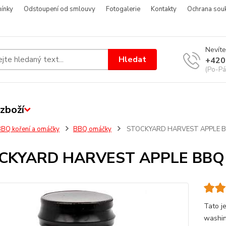
ínky
Odstoupení od smlouvy
Fotogalerie
Kontakty
Ochrana sou
Nevíte
Hledat
+420
(Po-Pá
zboží
BQ koření a omáčky
BBQ omáčky
STOCKYARD HARVEST APPLE BB
CKYARD HARVEST APPLE BBQ 
Tato j
washin