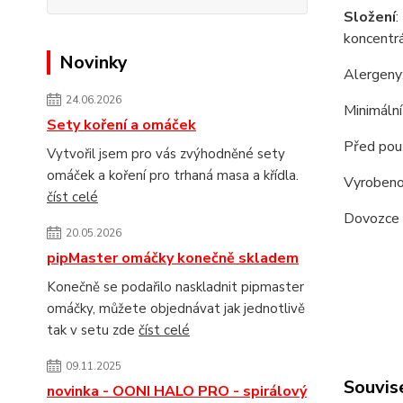
Složení
:
koncentrát
Novinky
Alergeny:
24.06.2026
Minimální
Sety koření a omáček
Před použ
Vytvořil jsem pro vás zvýhodněné sety
omáček a koření pro trhaná masa a křídla.
Vyrobeno
číst celé
Dovozce 
20.05.2026
pipMaster omáčky konečně skladem
Konečně se podařilo naskladnit pipmaster
omáčky, můžete objednávat jak jednotlivě
tak v setu zde
číst celé
09.11.2025
Souvise
novinka - OONI HALO PRO - spirálový