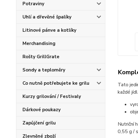
Potraviny
Uhlí a dřevěné špalíky
Litinové pánve a kotlíky
Merchandising
Rošty GrillGrate
Sondy a teploměry
Komple
Co nutně potřebujete ke grilu
Tato jed
každé jídl
Kurzy grilování / Festivaly
vyr
Dárkové poukazy
obj
Zapůjčení grilu
Nutriční 
0,55 g / 
Zlevněné zboží