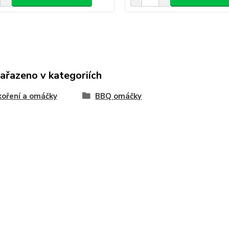
zařazeno v kategoriích
oření a omáčky
BBQ omáčky