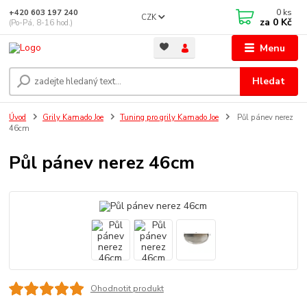
0
ks
+420 603 197 240
CZK
za
0 Kč
(Po-Pá, 8-16 hod.)
Menu
Hledat
Úvod
Grily Kamado Joe
Tuning pro grily Kamado Joe
Půl pánev nerez
46cm
Půl pánev nerez 46cm
Ohodnotit produkt