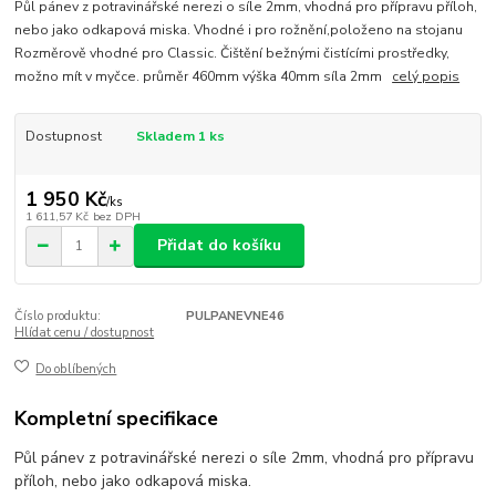
Půl pánev z potravinářské nerezi o síle 2mm, vhodná pro přípravu příloh,
nebo jako odkapová miska. Vhodné i pro rožnění,položeno na stojanu
Rozměrově vhodné pro Classic. Čištění bežnými čistícími prostředky,
možno mít v myčce. průměr 460mm výška 40mm síla 2mm
celý popis
Dostupnost
Skladem 1 ks
1 950 Kč
/
ks
1 611,57 Kč
bez DPH
Přidat do košíku
Číslo produktu:
PULPANEVNE46
Hlídat cenu / dostupnost
Do oblíbených
Kompletní specifikace
Půl pánev z potravinářské nerezi o síle 2mm, vhodná pro přípravu
příloh, nebo jako odkapová miska.