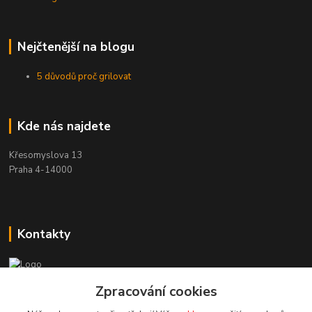
Nejčtenější na blogu
5 důvodů proč grilovat
Kde nás najdete
Křesomyslova 13
Praha 4-14000
Kontakty
+420 603 197 240
Zpracování cookies
(Po-Pá, 8-16 hod.)