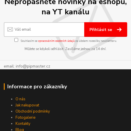
Nepropásněte novinky na eshopu,
na YT kanálu
Přihlásit se
Souhlasím se
zpracováním osobních údajů
za účelem rozesílky newsletteru.
Můžete se kdykoli odhlásit. Zasíláme jednou za 14 dní.
email: info@pipmaster.cz
Informace pro zákazníky
O nás
Jak nakupovat
Obchodní podmínky
Fotogalerie
Kontakty
Blog