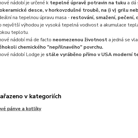
inové nádobí je určené k
tepelné úpravě potravin na tuku
a dá
okeramické desce, v horkovzdušné troubě, na (i v) grilu nebo
ideální na tepelnou úpravu masa -
restování, smažení, pečení, 
o největší výhodou je vysoká tepelná vodivost a akumulace tepla
okou teplotu.
inové nádobí má de facto
neomezenou životnost
a jedná se vl
éhokoli chemického "nepřilnavého" povrchu.
inové nádobí Lodge je
stále vyráběno přímo v USA moderní te
zařazeno v kategoriích
ové pánve a kotlíky