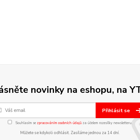
sněte novinky na eshopu, na Y
Přihlásit se
Souhlasím se
zpracováním osobních údajů
za účelem rozesílky newsletteru.
Můžete se kdykoli odhlásit. Zasíláme jednou za 14 dní.