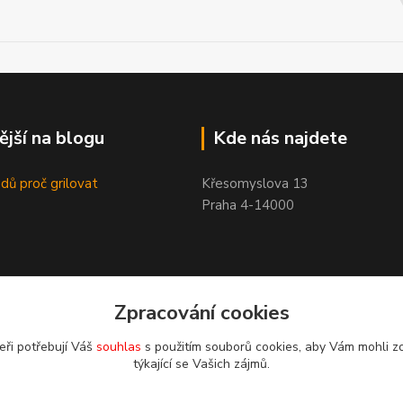
ější na blogu
Kde nás najdete
dů proč grilovat
Křesomyslova 13
Praha 4-14000
Zpracování cookies
eři potřebují Váš
souhlas
s použitím souborů cookies, aby Vám mohli z
týkající se Vašich zájmů.