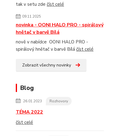
tak v setu zde
číst celé
09.11.2025
novinka - OONI HALO PRO - spirálový
hnětač v barvě Bílá
nově v nabídce OONI HALO PRO -
spirálový hnětač v barvě Bílá
číst celé
Zobrazit všechny novinky
Blog
26.01.2023
Rozhovory
TÉMA 2022
číst celé