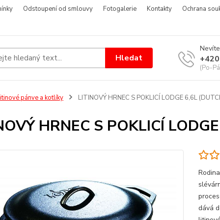
ínky
Odstoupení od smlouvy
Fotogalerie
Kontakty
Ochrana sou
Nevíte
Hledat
+420
(Po-Pá
itinové pánve a kotlíky
LITINOVÝ HRNEC S POKLICÍ LODGE 6,6L (DUT
INOVÝ HRNEC S POKLICÍ LODGE
Rodina
slévár
procese
dává d
litino