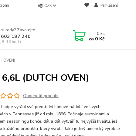
kromí
Přihlášení
CZK
 si rady? Zavolejte.
0
ks
 603 197 240
za
0 Kč
, 8-16 hod.)
CH OVEN)
 6,6L (DUTCH OVEN)
Ohodnotit produkt
 Lodge vyrábí své prvotřídní litinové nádobí ve svých
nách v Tennessee již od roku 1896. Počínaje surovinami a
m seasoningu konče, dál a dál vytváří tu nejvyšší kvalitu, jež
o každého produktu, který vyrobí. Jako jediný americký výrobce
vého nádobí je rodina Lodge pyšn...
celý popis