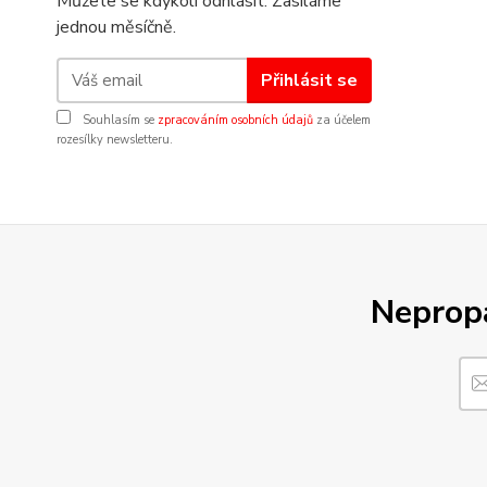
Můžete se kdykoli odhlásit. Zasíláme
jednou měsíčně.
Přihlásit se
Souhlasím se
zpracováním osobních údajů
za účelem
rozesílky newsletteru.
Nepropá