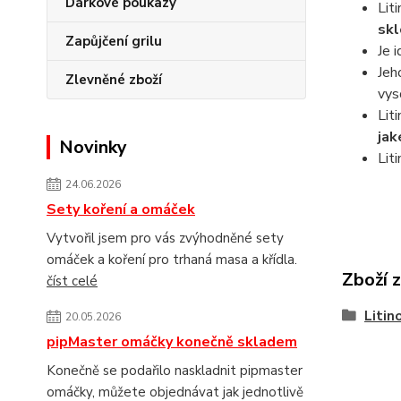
Dárkové poukazy
Lit
skl
Zapůjčení grilu
Je 
Jeh
Zlevněné zboží
vys
Lit
jak
Novinky
Lit
24.06.2026
Sety koření a omáček
Vytvořil jsem pro vás zvýhodněné sety
omáček a koření pro trhaná masa a křídla.
Zboží 
číst celé
Litin
20.05.2026
pipMaster omáčky konečně skladem
Konečně se podařilo naskladnit pipmaster
omáčky, můžete objednávat jak jednotlivě