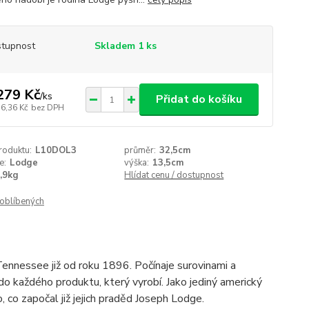
tupnost
Skladem 1 ks
279 Kč
/
ks
Přidat do košíku
36,36 Kč
bez DPH
roduktu:
L10DOL3
průměr:
32,5cm
e:
Lodge
výška:
13,5cm
,9kg
Hlídat cenu / dostupnost
oblíbených
Tennessee již od roku 1896. Počínaje surovinami a
 do každého produktu, který vyrobí. Jako jediný americký
 co započal již jejich praděd Joseph Lodge.