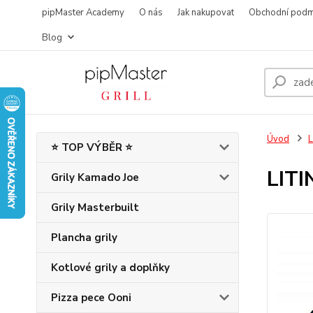
pipMaster Academy
O nás
Jak nakupovat
Obchodní podm
Blog
Úvod
L
⭐ TOP VÝBĚR ⭐
LIT
Grily Kamado Joe
Grily Masterbuilt
Plancha grily
Kotlové grily a doplňky
Pizza pece Ooni