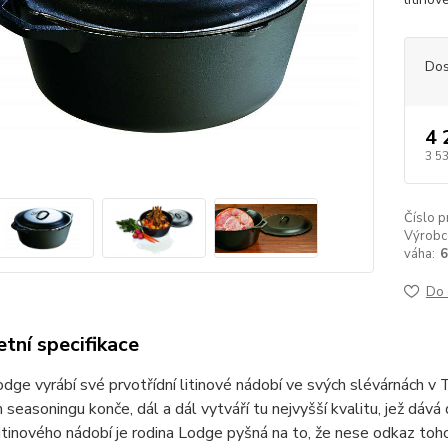
Dos
4 
3 5
Číslo p
Výrobc
váha:
6
Do 
tní specifikace
dge vyrábí své prvotřídní litinové nádobí ve svých slévárnách v 
seasoningu konče, dál a dál vytváří tu nejvyšší kvalitu, jež dává
itinového nádobí je rodina Lodge pyšná na to, že nese odkaz toho,