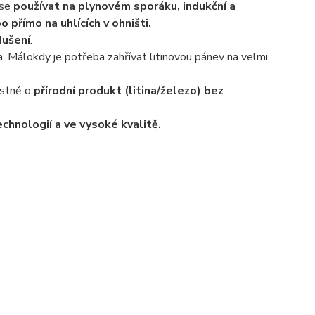
 se
používat na plynovém sporáku, indukční a
 přímo na uhlících v ohništi.
dušení
.
. Málokdy je potřeba zahřívat litinovou pánev na velmi
astně o
přírodní produkt (litina/železo) bez
chnologií a ve vysoké kvalitě.