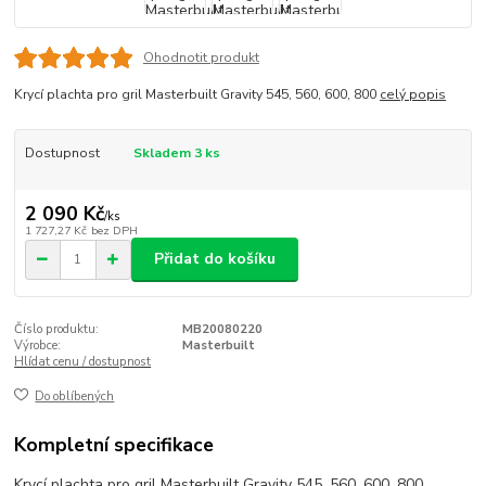
Ohodnotit produkt
Krycí plachta pro gril Masterbuilt Gravity 545, 560, 600, 800
celý popis
Dostupnost
Skladem 3 ks
2 090 Kč
/
ks
1 727,27 Kč
bez DPH
Přidat do košíku
Číslo produktu:
MB20080220
Výrobce:
Masterbuilt
Hlídat cenu / dostupnost
Do oblíbených
Kompletní specifikace
Krycí plachta pro gril Masterbuilt Gravity 545, 560, 600, 800