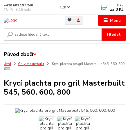
0
ks
+420 603 197 240
CZK
za
0 Kč
(Po-Pá, 8-16 hod.)
Menu
Hledat
Původ zboží
Úvod
Grily Masterbuilt
Krycí plachta pro gril Masterbuilt 545, 560, 600,
800
Krycí plachta pro gril Masterbuilt
545, 560, 600, 800