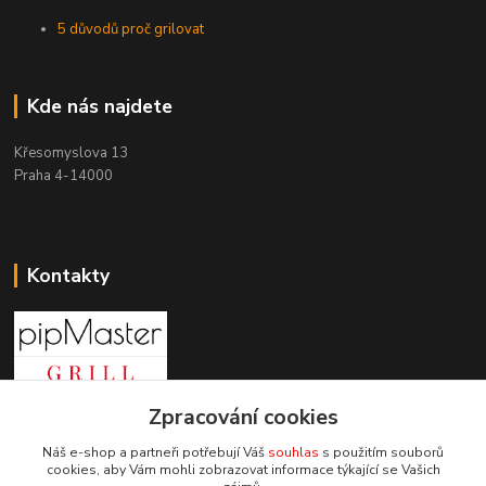
5 důvodů proč grilovat
Kde nás najdete
Křesomyslova 13
Praha 4-14000
Kontakty
+420 603 197 240
Zpracování cookies
(Po-Pá, 8-16 hod.)
Náš e-shop a partneři potřebují Váš
souhlas
s použitím souborů
cookies, aby Vám mohli zobrazovat informace týkající se Vašich
info@pipmaster.cz