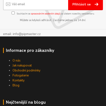
Přihlásit se
Souhlasím se
zpracováním osobních údajů
za účelem rozesílky newsletteru.
Můžete se kdykoli odhlásit. Zasíláme jednou za 14 dní.
email: info@pipmaster.cz
Informace pro zákazníky
O nás
Jak nakupovat
Obchodní podmínky
Fotogalerie
Kontakty
Blog
Nejčtenější na blogu