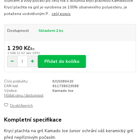
sluncem a vlivy počasí po celý rok s dlouhou krycí plachtou KamadoJoe.
Krycí plachta na gril je vyrobena ze 100% obarveného polyesteru, je
potažena vodotěsným P...
celý popis
Dostupnost
Skladem 2 ks
1 290 Kč
/
ks
1 066,12 Kč
bez DPH
Přidat do košíku
Číslo produktu:
KJ15080420
EAN kód:
811738023588
Výrobce:
Kamado Joe
Hlídat cenu / dostupnost
Do oblíbených
Kompletní specifikace
Krycí plachta na gril Kamado Joe Junior ochrání váš keramický gril
před nepříznivým počasím.