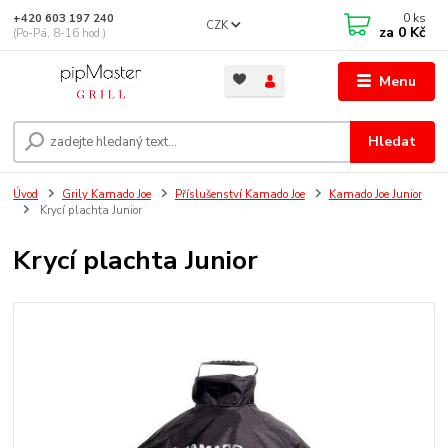
0
ks
+420 603 197 240
CZK
za
0 Kč
(Po-Pá, 8-16 hod.)
Menu
Hledat
Úvod
Grily Kamado Joe
Příslušenství Kamado Joe
Kamado Joe Junior
Krycí plachta Junior
Krycí plachta Junior