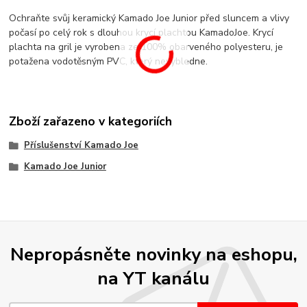
Ochraňte svůj keramický Kamado Joe Junior před sluncem a vlivy
počasí po celý rok s dlouhou krycí plachtou KamadoJoe. Krycí
plachta na gril je vyrobena ze 100% obarveného polyesteru, je
potažena vodotěsným PVC, který nevybledne.
Zboží zařazeno v kategoriích
Příslušenství Kamado Joe
Kamado Joe Junior
Nepropásněte novinky na eshopu,
na YT kanálu