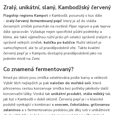
Zralý, unikátní, slaný, Kambodžský červený
Flagship regionu Kampot
v Kambodži, posunutý o kus dále
-
zralý červený
fermentovaný
pepř
, který je až do stádia
červených zrníček ponechán na rostlině
Piper nigrum
a pak teprve
dále zpracován. Vyžaduje nejen specifické půdní podmínky a
klima, ale také výjimečnou ruční práci při selekci správně zralých a
správně velkých zrníček,
kuličku po kuličce
. Ruční sklizeň je
samozřejmostí, ale to už pravděpodobně víte. Takto kvalitní
červený pepř je v Kampotu dostupný pravděpodobně jako na
jediném místě na Zemi.
Co znamená fermentovaný?
Ihned po sklizni jsou zrníčka selektována podle barvy a velikosti.
Výběr těch nejlepších je pak
naložen do mořské soli
, která
přirozenou cestou konzervuje zrníčka bez potřeby jakékoliv další
konzervační látky. Vzniká tak
unikátní produkt, stále měkký
tak,
jak byl v Kambodži v době sklizně. Červený pepř je i v klasické
podobě vynikající v kombinaci
s ovocem, čokoládou, grilovanou
zeleninou
a s fermentovanou podobou jde díky soli v unikátnosti