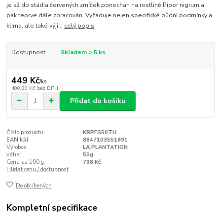
je až do stádia červených zrníček ponechán na rostlině Piper nigrum a
pak teprve dále zpracován. Vyžaduje nejen specifické půdní podmínky a
klima, ale také výji...
celý popis
Dostupnost
Skladem > 5 ks
449 Kč
/
ks
400,89 Kč
bez DPH
Přidat do košíku
Číslo produktu:
KRPFS50TU
EAN kód:
8847103551891
Výrobce:
LA PLANTATION
váha:
50g
Cena za 100 g:
798 Kč
Hlídat cenu / dostupnost
Do oblíbených
Kompletní specifikace