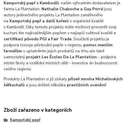
Kampotský pepř z Kambodži
, naším výhradním dodavatelem je
farma La Plantation.
Nathalie Chaboche a Guy Porré
jsou
autory jedinečného projektu La Plantation zaměřeného
na
Kampotský pepř a další koření
v organické kvalitě
v Kambodži. Díky tomuto projektu máte možnost provonět svoji
kuchyni tím nejkvalitnějším pepřem v nejlepší světové kvalitě
s
certifikací původu PGI a Fair Trade
. Součástí projektu je
podpora rozvoje pěstování pepře v regionu,
pomoc menším
farmářům
s uplatněním jejich produktů na trhu ale také
samostatný
projekt Les Écoles De La Plantation
- podpora
místní školy a vzdělání místních dětí - investice do budoucnosti
celého regionu.
Produkty La Plantation si již získaly
přízeň mnoha Michelinských
šéfkuchařů
a jsou držiteli několika
prestižních ocenění
!
Zboží zařazeno v kategoriích
Kampotský pepř