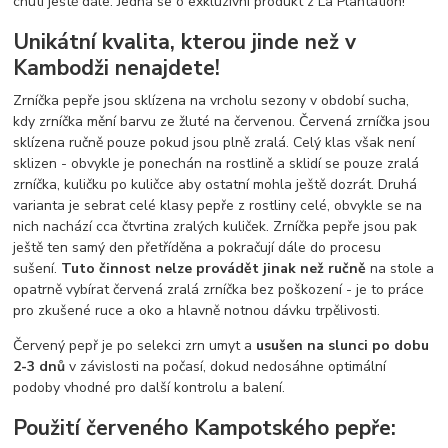
chuti ještě dále. Jedná se o exkluzivní produkt z La Plantation!
Unikátní kvalita, kterou jinde než v
Kambodži nenajdete!
Zrníčka pepře jsou sklízena na vrcholu sezony v období sucha,
kdy zrníčka mění barvu ze žluté na červenou. Červená zrníčka jsou
sklízena ručně pouze pokud jsou plně zralá. Celý klas však není
sklizen - obvykle je ponechán na rostlině a sklidí se pouze zralá
zrníčka, kuličku po kuličce aby ostatní mohla ještě dozrát. Druhá
varianta je sebrat celé klasy pepře z rostliny celé, obvykle se na
nich nachází cca čtvrtina zralých kuliček. Zrníčka pepře jsou pak
ještě ten samý den přetříděna a pokračují dále do procesu
sušení.
Tuto činnost nelze provádět jinak než ručně
na stole a
opatrně vybírat červená zralá zrníčka bez poškození - je to práce
pro zkušené ruce a oko a hlavně notnou dávku trpělivosti.
Červený pepř je po selekci zrn umyt a
usušen na slunci po dobu
2-3 dnů
v závislosti na počasí, dokud nedosáhne optimální
podoby vhodné pro další kontrolu a balení.
Použití červeného Kampotského pepře: