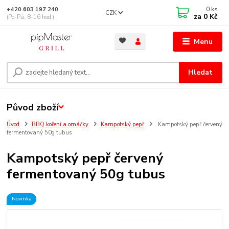
0
ks
+420 603 197 240
CZK
za
0 Kč
(Po-Pá, 8-16 hod.)
Menu
Hledat
Původ zboží
Úvod
BBQ koření a omáčky
Kampotský pepř
Kampotský pepř červený
fermentovaný 50g tubus
Kampotský pepř červený
fermentovaný 50g tubus
Novinka