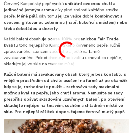
Červený Kampotský pepř vyniká
unikátní ovocnou chutí a
jedinečně jemným aroma
díky plné zralosti každého zrníčka
pepře.
Méně pálí
, díky tomu jej lze velice dobře
kombinovat s
ovocem, grilovanou zeleninou (např. kukuřicí s máslem) nebo
třeba čokoládou a dezerty
.
Každé balení obsahuje
pouze 100% organickou Fair Trade
kvalitu
toho nejlepšího Kampotského červeného pepře, ručně
zpracovaného, sluncem sušeného a ještě na farmě
zavakuovaného. Pokud chcete jeho kvalitu uchovat co nejdéle,
skladujte jej ve skle na temném místě.
Každé balení má zavakuovaný obsah který je bez kontaktu s
vnějším prostředím od chvíle usušení na farmě až po okamžik
kdy se jej rozhodnete použít - zachovává tedy maximální
možnou kvalitu pepře, jeho chuť i aroma. Nemusíte se tedy
přespříliš obávat skladování uzavřených balení, po otevření
skladujte nejlépe na tmavém, suchém a chladném místě ve
skle. Pro nejlepší zážitek doporučujeme čerstvě mletý pepř.