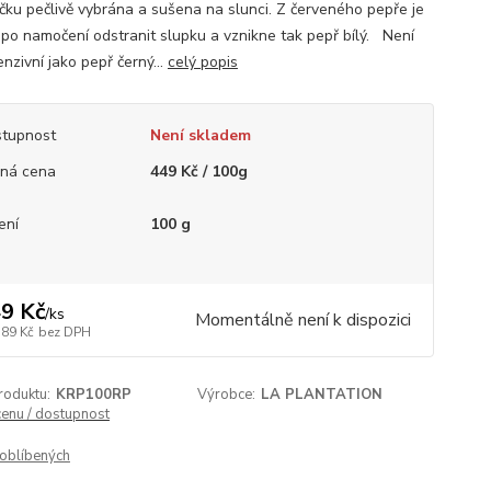
íčku pečlivě vybrána a sušena na slunci. Z červeného pepře je
po namočení odstranit slupku a vznikne tak pepř bílý. Není
enzivní jako pepř černý...
celý popis
tupnost
Není skladem
ná cena
449 Kč / 100g
ení
100 g
9 Kč
/
ks
Momentálně není k dispozici
,89 Kč
bez DPH
roduktu:
KRP100RP
Výrobce:
LA PLANTATION
cenu / dostupnost
oblíbených