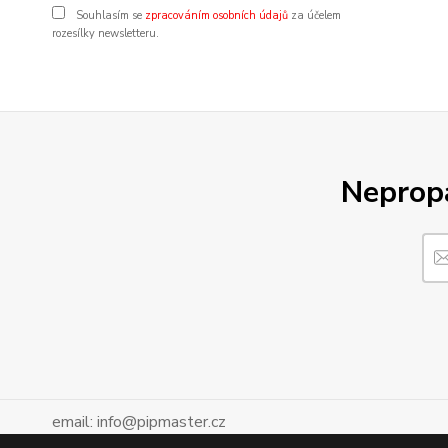
Souhlasím se
zpracováním osobních údajů
za účelem
rozesílky newsletteru.
Nepropá
email: info@pipmaster.cz