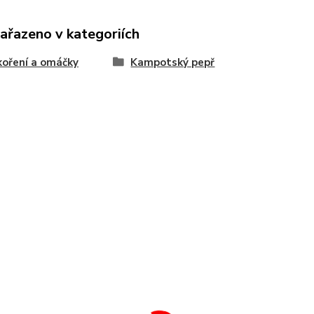
zařazeno v kategoriích
oření a omáčky
Kampotský pepř