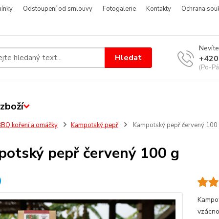
ínky
Odstoupení od smlouvy
Fotogalerie
Kontakty
Ochrana sou
Nevíte
Hledat
+420
(Po-Pá
zboží
BQ koření a omáčky
Kampotský pepř
Kampotský pepř červený 100
otský pepř červený 100 g
Kampot
vzácnos