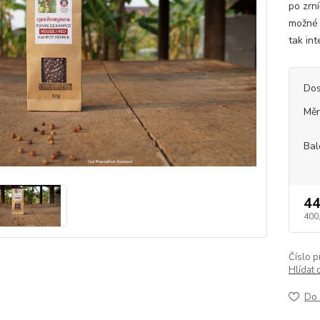
po zrn
možné 
tak int
Dos
Měr
Bal
44
400
Číslo p
Hlídat 
Do 