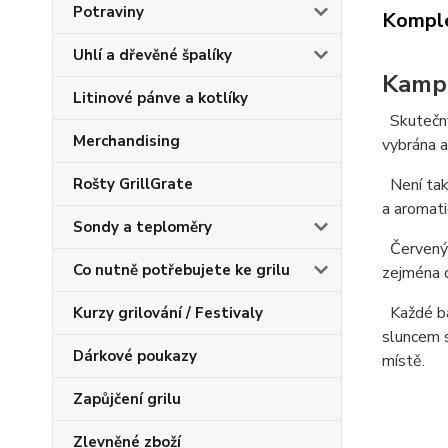
Potraviny
Komple
Uhlí a dřevěné špalíky
Kampo
Litinové pánve a kotlíky
Skutečný 
Merchandising
vybrána a
Rošty GrillGrate
Není tak 
a aromati
Sondy a teploměry
Červený 
Co nutně potřebujete ke grilu
zejména d
Každé ba
Kurzy grilování / Festivaly
sluncem s
Dárkové poukazy
místě.
Zapůjčení grilu
Zlevněné zboží