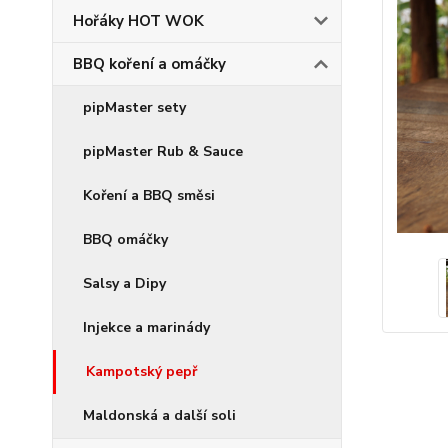
Hořáky HOT WOK
BBQ koření a omáčky
pipMaster sety
pipMaster Rub & Sauce
Koření a BBQ směsi
BBQ omáčky
Salsy a Dipy
Injekce a marinády
Kampotský pepř
Maldonská a další soli