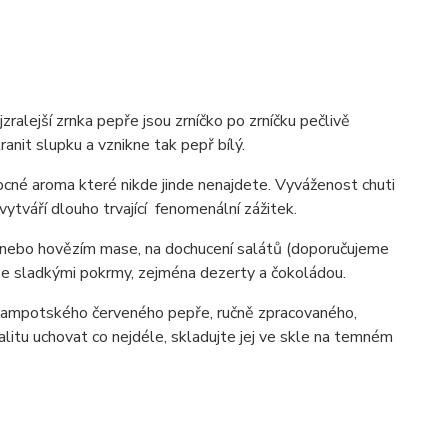
ralejší zrnka pepře jsou zrníčko po zrníčku pečlivě
nit slupku a vznikne tak pepř bílý.
vocné aroma které nikde jinde nenajdete. Vyváženost chuti
vytváří dlouho trvající fenomenální zážitek.
 nebo hovězím mase, na dochucení salátů (doporučujeme
 se sladkými pokrmy, zejména dezerty a čokoládou.
Kampotského červeného pepře, ručně zpracovaného,
itu uchovat co nejdéle, skladujte jej ve skle na temném