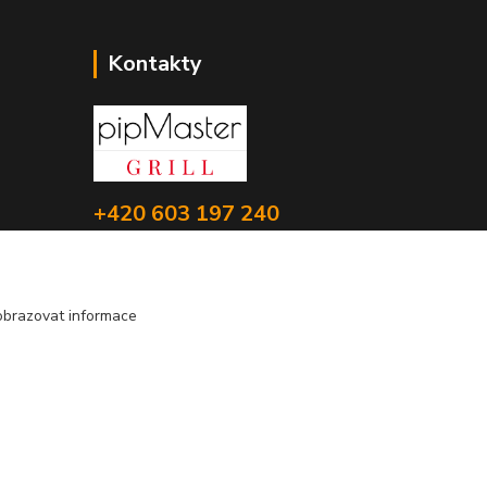
Kontakty
+420 603 197 240
(Po-Pá, 8-16 hod.)
info@pipmaster.cz
obrazovat informace
Vytvořeno na
Eshop-rychle.cz