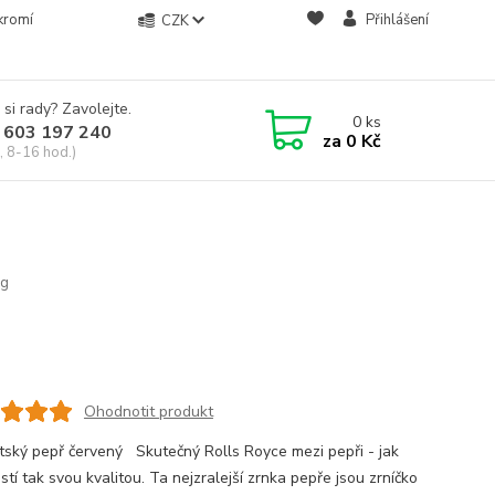
kromí
Přihlášení
CZK
 si rady? Zavolejte.
0
ks
 603 197 240
za
0 Kč
, 8-16 hod.)
 g
Ohodnotit produkt
ský pepř červený Skutečný Rolls Royce mezi pepři - jak
tí tak svou kvalitou. Ta nejzralejší zrnka pepře jsou zrníčko