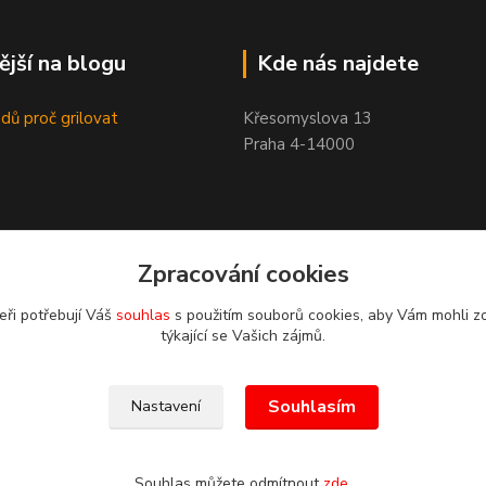
ější na blogu
Kde nás najdete
dů proč grilovat
Křesomyslova 13
Praha 4-14000
Zpracování cookies
eři potřebují Váš
souhlas
s použitím souborů cookies, aby Vám mohli z
týkající se Vašich zájmů.
Souhlasím
Nastavení
Souhlas můžete odmítnout
zde
.