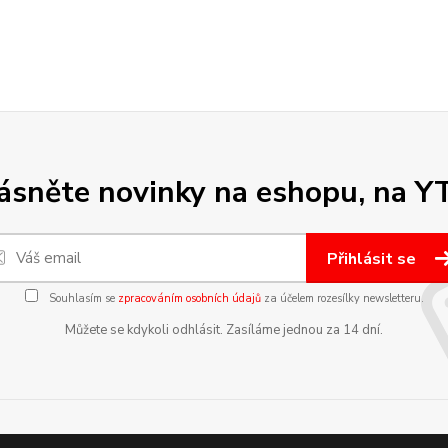
sněte novinky na eshopu, na Y
Přihlásit se
Souhlasím se
zpracováním osobních údajů
za účelem rozesílky newsletteru.
Můžete se kdykoli odhlásit. Zasíláme jednou za 14 dní.