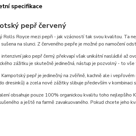
tní specifikace
tský pepř červený
Rolls Royce mezi pepři - jak vzácností tak svou kvalitou. Ta nejz
 sušena na slunci. Z červeného pepře je možné po namočení odstra
intenzivní jako pepř černý, překvapí však unikátní nasládlé až o
ckého zážitku je skutečně jedinečná, nástup je pozvolný - to vše 
Kampotský pepř je jedinečný na zvěřině, kachně ale i vepřovém
o dresinků) a zcela nové zážitky slibuje především v kombinaci
lení obsahuje pouze 100% organickou kvalitu toho nejlepšího 
ušeného a ještě na farmě zavakuovaného. Pokud chcete jeho kval