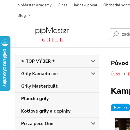
pipMaster Academy
O nás
Jak nakupovat
Obchodní podm
Blog
⭐ TOP VÝBĚR ⭐
Původ 
Grily Kamado Joe
Úvod
B
Grily Masterbuilt
Kamp
Plancha grily
Novinka
Kotlové grily a doplňky
Pizza pece Ooni