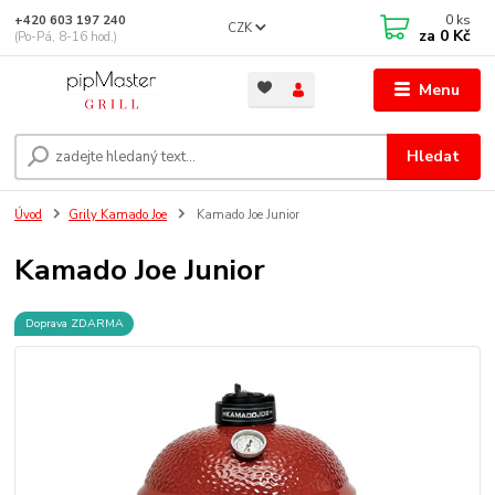
0
ks
+420 603 197 240
CZK
za
0 Kč
(Po-Pá, 8-16 hod.)
Menu
Hledat
Úvod
Grily Kamado Joe
Kamado Joe Junior
Kamado Joe Junior
Doprava ZDARMA