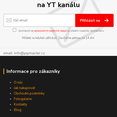
na YT kanálu
Přihlásit se
Souhlasím se
zpracováním osobních údajů
za účelem rozesílky newsletteru.
Můžete se kdykoli odhlásit. Zasíláme jednou za 14 dní.
email: info@pipmaster.cz
Informace pro zákazníky
O nás
Jak nakupovat
Obchodní podmínky
Fotogalerie
Kontakty
Blog