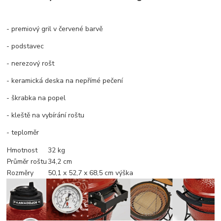
- premiový gril v červené barvě
- podstavec
- nerezový rošt
- keramická deska na nepřímé pečení
- škrabka na popel
- kleště na vybírání roštu
- teploměr
Hmotnost
32 kg
Průměr roštu
34,2 cm
Rozměry
50,1 x 52,7 x 68,5 cm výška