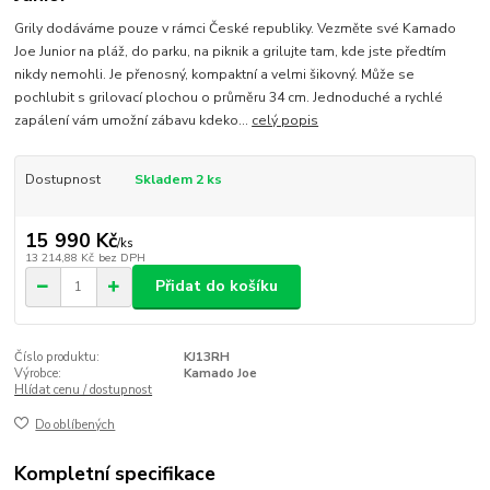
Grily dodáváme pouze v rámci České republiky. Vezměte své Kamado
Joe Junior na pláž, do parku, na piknik a grilujte tam, kde jste předtím
nikdy nemohli. Je přenosný, kompaktní a velmi šikovný. Může se
pochlubit s grilovací plochou o průměru 34 cm. Jednoduché a rychlé
zapálení vám umožní zábavu kdeko...
celý popis
Dostupnost
Skladem 2 ks
15 990 Kč
/
ks
13 214,88 Kč
bez DPH
Přidat do košíku
Číslo produktu:
KJ13RH
Výrobce:
Kamado Joe
Hlídat cenu / dostupnost
Do oblíbených
Kompletní specifikace