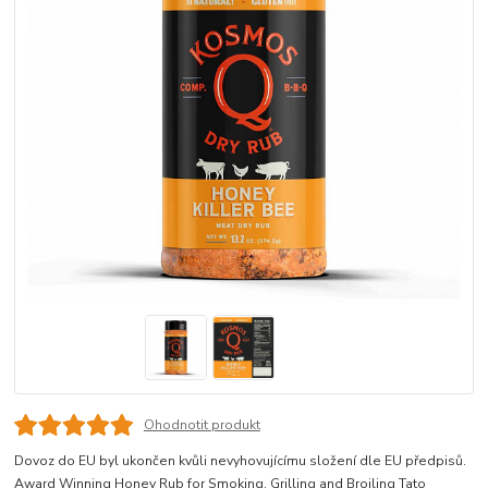
Ohodnotit produkt
Dovoz do EU byl ukončen kvůli nevyhovujícímu složení dle EU předpisů.
Award Winning Honey Rub for Smoking, Grilling and Broiling Tato