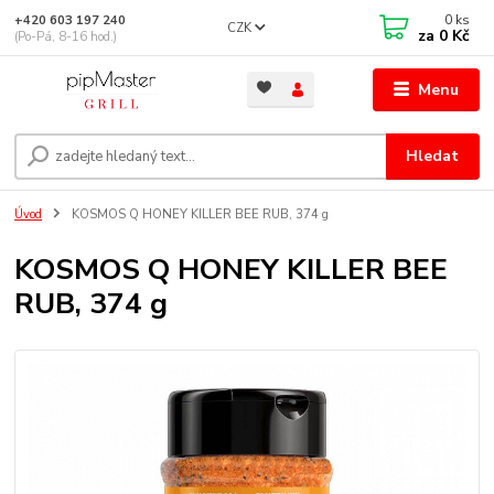
0
ks
+420 603 197 240
CZK
za
0 Kč
(Po-Pá, 8-16 hod.)
Menu
Hledat
Úvod
KOSMOS Q HONEY KILLER BEE RUB, 374 g
KOSMOS Q HONEY KILLER BEE
RUB, 374 g