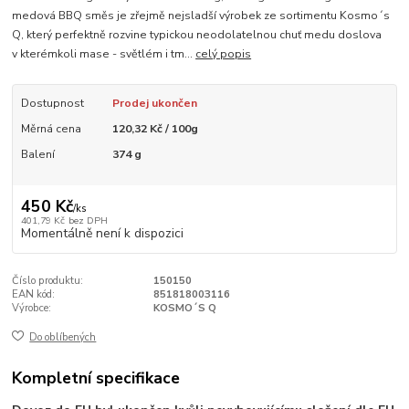
medová BBQ směs je zřejmě nejsladší výrobek ze sortimentu Kosmo´s
Q, který perfektně rozvine typickou neodolatelnou chuť medu doslova
v kterémkoli mase - světlém i tm...
celý popis
Dostupnost
Prodej ukončen
Měrná cena
120,32 Kč / 100g
Balení
374 g
450 Kč
/
ks
401,79 Kč
bez DPH
Momentálně není k dispozici
Číslo produktu:
150150
EAN kód:
851818003116
Výrobce:
KOSMO´S Q
Do oblíbených
Kompletní specifikace