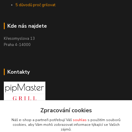
5 důvodů proč grilovat
Kde nás najdete
Křesomyslova 13
Praha 4-14000
Kontakty
Zpracování cookies
+420 603 197 240
(Po-Pá, 8-16 hod.)
Náš e-shop a partneři potřebují Váš
souhlas
s použitím souborů
cookies, aby Vám mohli zobrazovat informace týkající se Vašich
info@pipmaster.cz
zájmů.