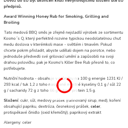
Dovoz do EU byl ukončen kvůli nevyhovujícímu složení dle EU
předpisů.
Award Winning Honey Rub for Smoking, Grilling and
Broiling
Tato medová BBQ směs je zřejmě nejsladší výrobek ze sortimentu
Kosmo´s Q, který perfektně rozvine typickou neodolatelnou chuť
medu doslova v kterémkoli mase - světlém i tmavém. Pokud
chcete pokrm přisladit, abyste udělali dojem na porotce, nebo
jednoduše předvedli své grilovací umění a zapůsobili na svoji
drahou polovičku, pak je Kosmo's Killer Bee Rub přesně to, co
potřebujete.
Nutriční hodnota - obsahuje v průměru na 100 g energie 1231 KJ /
293 kcal / tuk 1,2 z toho nasycené mastné kyseliny 0,1 g / sůl 22
g / sacharidy 72 g z toho 66 g cukry / protein 1,5 g.
Složení
: cukr, sůl, medový prášek (rafinovaný sirup, med), koření
obsahující papriku, dextróza, česnekový prášek,
celer
,
protispékavé činidlo (oxid křemičitý), paprikový extrakt
Alergeny: celer