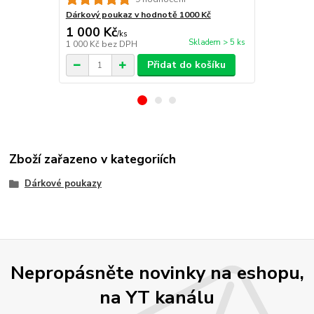
Dárkový poukaz v hodnotě 1000 Kč
Dárkový pou
1 000 Kč
2 000 Kč
/
ks
Skladem > 5 ks
1 000 Kč
bez DPH
2 000 Kč
bez
Přidat do košíku
Zboží zařazeno v kategoriích
Dárkové poukazy
Nepropásněte novinky na eshopu,
na YT kanálu