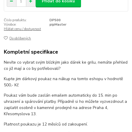
Přidat do košíku
Číslo produktu:
DP500
Výrobce:
pipMaster
Hlídat cenu / dostupnost
Do oblíbených
Kompletní specifikace
Nevíte co vybrat svým blízkým jako dárek ke grilu, nemáte přehled
co již mají a co by potřebovali?
Kupte jim dárkový poukaz na nákup na tomto eshopu v hodnotě
500,- Kč
Poukaz vám bude zaslán emailem automaticky do 15. min po
uhrazení a spárování platby. Případně si ho můžete vyzvezdnout a
zaplatit osobně v kamenné prodejně na adrese Praha 4,
Křesomyslova 13.
Platnost poukazu je 12 měsíců od zakoupení.