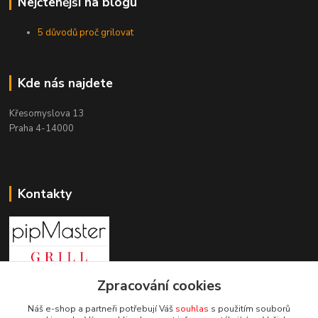
Nejčtenější na blogu
5 důvodů proč grilovat
Kde nás najdete
Křesomyslova 13
Praha 4-14000
Kontakty
Zpracování cookies
+420 603 197 240
(Po-Pá, 8-16 hod.)
Náš e-shop a partneři potřebují Váš
souhlas
s použitím souborů