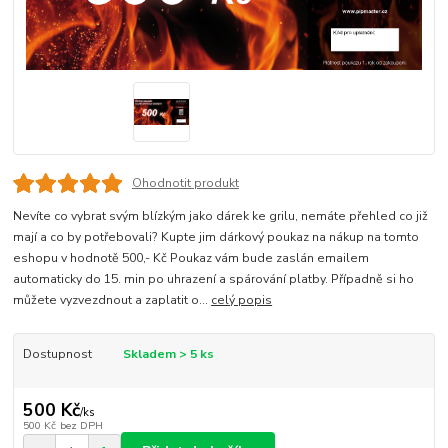
Ohodnotit produkt
Nevíte co vybrat svým blízkým jako dárek ke grilu, nemáte přehled co již
mají a co by potřebovali? Kupte jim dárkový poukaz na nákup na tomto
eshopu v hodnotě 500,- Kč Poukaz vám bude zaslán emailem
automaticky do 15. min po uhrazení a spárování platby. Případně si ho
můžete vyzvezdnout a zaplatit o...
celý popis
Dostupnost
Skladem > 5 ks
500 Kč
/
ks
500 Kč
bez DPH