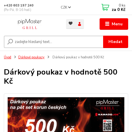
0
ks
+420 603 197 240
CZK
za
0 Kč
(Po-Pá, 8-16 hod.)
Menu
Hledat
Úvod
Dárkové poukazy
Dárkový poukaz v hodnotě 500 Kč
Dárkový poukaz v hodnotě 500
Kč