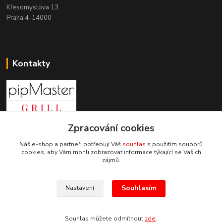
Křesomyslova 13
Praha 4-14000
Kontakty
Zpracování cookies
+420 603 197 240
(Po-Pá, 8-16 hod.)
Náš e-shop a partneři potřebují Váš
souhlas
s použitím souborů
cookies, aby Vám mohli zobrazovat informace týkající se Vašich
info@pipmaster.cz
zájmů.
Souhlasím
Nastavení
Souhlas můžete odmítnout
zde
.