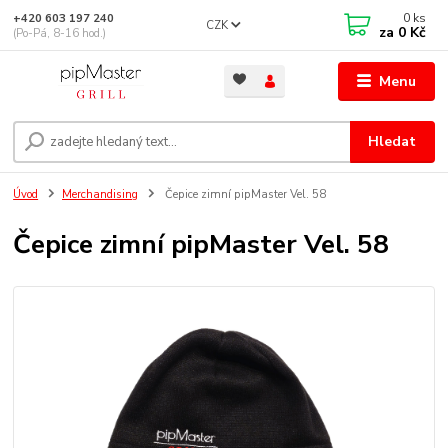
0
ks
+420 603 197 240
CZK
za
0 Kč
(Po-Pá, 8-16 hod.)
Menu
Hledat
Úvod
Merchandising
Čepice zimní pipMaster Vel. 58
Čepice zimní pipMaster Vel. 58